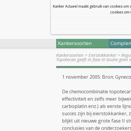
Kanker Actueel maakt gebruik van cookies om 
cookies om u
Kankersoorten
Complem
Kankersoorten
>
Eierstokkanker
>
Regul
Topotecan geeft in fase III studie gee
1 november 2005: Bron; Gynecol
De chemocombinatie topotecan 
effectiviteit en zelfs meer bijw
carboplatin enz.) als eerste li
succes zijn bij eierstokkanker,
blijkt uit nieuwe grote fase II 
conclusies van de onderzoeker