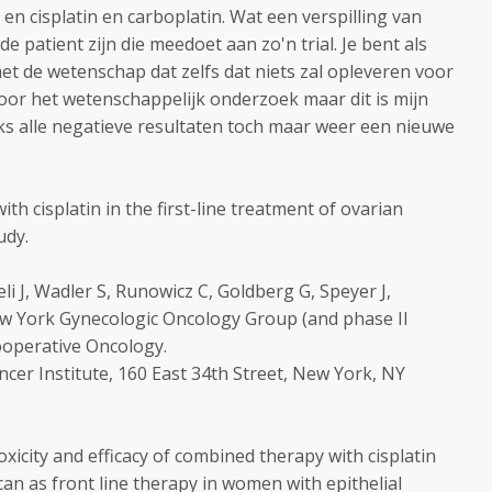
en cisplatin en carboplatin. Wat een verspilling van
de patient zijn die meedoet aan zo'n trial. Je bent als
et de wetenschap dat zelfs dat niets zal opleveren voor
voor het wetenschappelijk onderzoek maar dit is mijn
s alle negatieve resultaten toch maar weer een nieuwe
h cisplatin in the first-line treatment of ovarian
udy.
i J, Wadler S, Runowicz C, Goldberg G, Speyer J,
ew York Gynecologic Oncology Group (and phase II
ooperative Oncology.
cer Institute, 160 East 34th Street, New York, NY
xicity and efficacy of combined therapy with cisplatin
an as front line therapy in women with epithelial