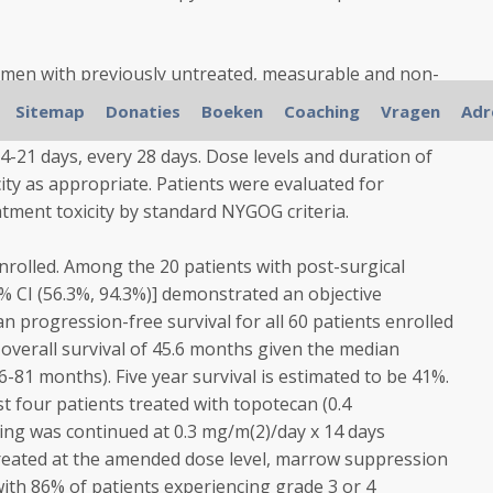
n with previously untreated, measurable and non-
ncer, stages Ic-IV were eligible. Patients were treated
Sitemap
Donaties
Boeken
Coaching
Vragen
Adr
y 1, followed by topotecan 0.3 to 0.4 mg/m(2)/day given
4-21 days, every 28 days. Dose levels and duration of
city as appropriate. Patients were evaluated for
tment toxicity by standard NYGOG criteria.
nrolled. Among the 20 patients with post-surgical
% CI (56.3%, 94.3%)] demonstrated an objective
 progression-free survival for all 60 patients enrolled
overall survival of 45.6 months given the median
-81 months). Five year survival is estimated to be 41%.
st four patients treated with topotecan (0.4
ing was continued at 0.3 mg/m(2)/day x 14 days
 treated at the amended dose level, marrow suppression
with 86% of patients experiencing grade 3 or 4