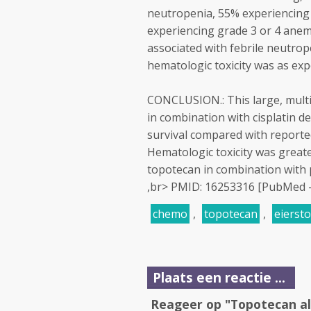
neutropenia, 55% experiencing
experiencing grade 3 or 4 anem
associated with febrile neutrop
hematologic toxicity was as ex
CONCLUSION.: This large, multi
in combination with cisplatin 
survival compared with reporte
Hematologic toxicity was greate
topotecan in combination with p
,br> PMID: 16253316 [PubMed - 
chemo
,
topotecan
,
eierst
Plaats een reactie ...
Reageer op "Topotecan als