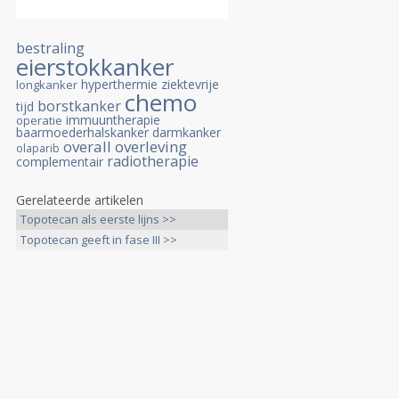
bestraling
eierstokkanker
hyperthermie
ziektevrije
longkanker
chemo
borstkanker
tijd
immuuntherapie
operatie
baarmoederhalskanker
darmkanker
overall overleving
olaparib
radiotherapie
complementair
Gerelateerde artikelen
Topotecan als eerste lijns >>
Topotecan geeft in fase III >>