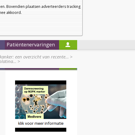
a
a
Startpagina
Nieuwsbrief
a
en. Bovendien plaatsen adverteerders tracking
rmee akkoord.
Alleen in de titels zoeken
Patiëntenervaringen
kanker: een overzicht van recente…
>
 platina…
>