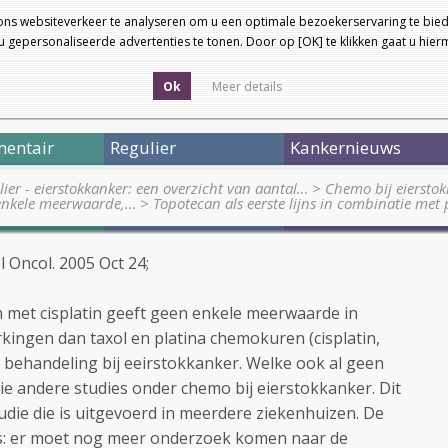
ons websiteverkeer te analyseren om u een optimale bezoekerservaring te bied
 gepersonaliseerde advertenties te tonen. Door op [OK] te klikken gaat u hie
Ok
Meer details
entair
Regulier
Kankernieuws
ier - eierstokkanker: een overzicht van aantal…
>
Chemo bij eierstok
n enkele meerwaarde,…
>
Topotecan als eerste lijns in combinatie met
 Oncol. 2005 Oct 24;
met cisplatin geeft geen enkele meerwaarde in
erkingen dan taxol en platina chemokuren (cisplatin,
jns behandeling bij eeirstokkanker. Welke ook al geen
 zie andere studies onder chemo bij eierstokkanker. Dit
studie die is uitgevoerd in meerdere ziekenhuizen. De
s: er moet nog meer onderzoek komen naar de