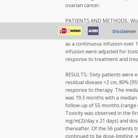
ovarian cancer.
PATIENTS AND METHODS.: Wome
measurable epithelial ovarian ca
Disclaimer
with cisplatin 75 mg/m(2) on da
as a continuous infusion over 1
infusion were adjusted for toxi
response to treatment and trea
RESULTS.: Sixty patients were e
residual disease >2 cm, 80% [95
response to therapy. The median
was 19.3 months with a median 
follow-up of 55 months (range 6
Toxicity was observed in the fir
mg/m(2)/day x 21 days) and dos
thereafter. Of the 56 patients
continued to be dose-limiting, 