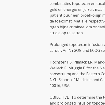
combinaties topotecan en taxol 
geld en energie en je zult maar 
patiënt puur een proefkonijn m
de toekomst. Met alle respect 
ogen bijna crimineel om ondank
studie op te zetten.
Prolonged topotecan infusion wit
cancer: An NYGOG and ECOG st
Hochster HS, Plimack ER, Mandel
Wallach R, Muggia F; for the N
consortium) and the Eastern C
NYU School of Medicine and Can
10016, USA.
OBJECTIVE.: To determine the to
and prolonged infusion topotec