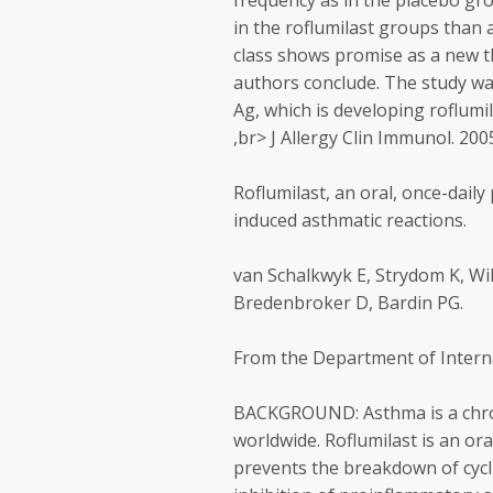
frequency as in the placebo g
in the roflumilast groups than
class shows promise as a new t
authors conclude. The study 
Ag, which is developing roflumi
,br> J Allergy Clin Immunol. 200
Roflumilast, an oral, once-dail
induced asthmatic reactions.
van Schalkwyk E, Strydom K, Will
Bredenbroker D, Bardin PG.
From the Department of Interna
BACKGROUND: Asthma is a chron
worldwide. Roflumilast is an ora
prevents the breakdown of cycl