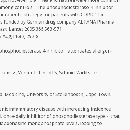
roup. However, diarrhea and nausea were more common
 among controls. "The phosphodiesterase-4 inhibitor
herapeutic strategy for patients with COPD," the
was funded by German drug company ALTANA Pharma
last. Lancet 2005;366:563-571.
5 Aug;116(2):292-8.
y phosphodiesterase 4 inhibitor, attenuates allergen-
iams Z, Venter L, Leichtl S, Schmid-Wirlitsch C,
l Medicine, University of Stellenbosch, Cape Town.
ic inflammatory disease with increasing incidence
l, once-daily inhibitor of phosphodiesterase type 4 that
ic adenosine monophosphate levels, leading to