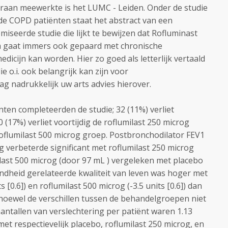
raan meewerkte is het LUMC - Leiden. Onder de studie
 de COPD patiënten staat het abstract van een
iseerde studie die lijkt te bewijzen dat Rofluminast
ma gaat immers ook gepaard met chronische
dicijn kan worden. Hier zo goed als letterlijk vertaald
ie o.i. ook belangrijk kan zijn voor
g nadrukkelijk uw arts advies hierover.
en completeerden de studie; 32 (11%) verliet
 (17%) verliet voortijdig de roflumilast 250 microg
roflumilast 500 microg groep. Postbronchodilator FEV1
g verbeterde significant met roflumilast 250 microg
ilast 500 microg (door 97 mL ) vergeleken met placebo
ondheid gerelateerde kwaliteit van leven was hoger met
s [0.6]) en roflumilast 500 microg (-3.5 units [0.6]) dan
 alhoewel de verschillen tussen de behandelgroepen niet
antallen van verslechtering per patiënt waren 1.13
9) met respectievelijk placebo, roflumilast 250 microg, en