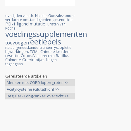
overlijden van dr. Nicolas Gonzalez onder
verdachte omstandigheden
ginsenoside
PD-1 ligand mutatie
juristen van
Roche
voedingssupplementen
eetlepels
toevoegen
natuurgeneeskunde
cranberrysuppletie
bijwerkingen. TCM - Chinese kruiden
resectie
Bacillus
CoronaVac
orecchia
Calmette-Guerin
bijwerkingen
tegengaan
Gerelateerde artikelen
Mensen met COPD lopen groter >>
Acetylcysteine (Glutathion) >>
Regulier - Longkanker: overzicht >>