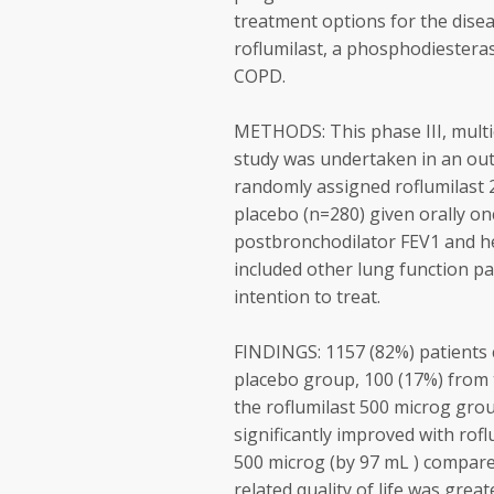
treatment options for the disea
roflumilast, a phosphodiesteras
COPD.
METHODS: This phase III, multi
study was undertaken in an out
randomly assigned roflumilast 2
placebo (n=280) given orally o
postbronchodilator FEV1 and he
included other lung function 
intention to treat.
FINDINGS: 1157 (82%) patients 
placebo group, 100 (17%) from 
the roflumilast 500 microg gro
significantly improved with rof
500 microg (by 97 mL ) compare
related quality of life was great