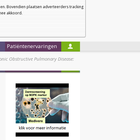
a
a
Startpagina
Nieuwsbrief
a
en. Bovendien plaatsen adverteerders tracking
rmee akkoord.
Alleen in de titels zoeken
Patiëntenervaringen
nic Obstructive Pulmonary Disease: