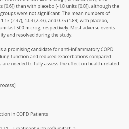
s [0.6]) than with placebo (-1.8 units [0.8]), although the
 groups were not significant. The mean numbers of
13 (2.37), 1.03 (2.33), and 0.75 (1.89) with placebo,
lumilast 500 microg, respectively. Most adverse events
ity and resolved during the study.
s a promising candidate for anti-inflammatory COPD
 lung function and reduced exacerbations compared
 are needed to fully assess the effect on health-related
rocess]
ction in COPD Patients
11 - Treatment with roflumilast, a