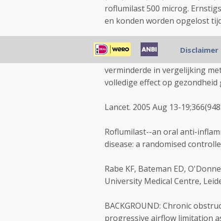
roflumilast 500 microg. Ernstig
en konden worden opgelost tijd
INTERPRETATIE: Roflumilast is 
Disclaimer
behandeling van COPD omdat he
verminderde in vergelijking met
volledige effect op gezondheid 
Lancet. 2005 Aug 13-19;366(948
Roflumilast--an oral anti-infl
disease: a randomised controlled
Rabe KF, Bateman ED, O'Donnel
University Medical Centre, Leid
BACKGROUND: Chronic obstructi
progressive airflow limitation 