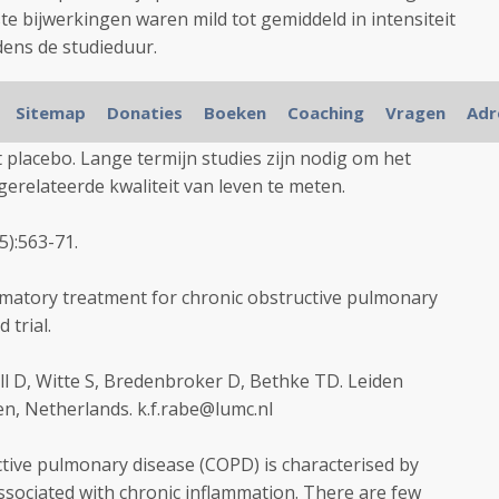
ste bijwerkingen waren mild tot gemiddeld in intensiteit
ens de studieduur.
een beloftevolle kandidaat voor een anti-ontstekings
Sitemap
Donaties
Boeken
Coaching
Vragen
Adr
t de longfucntie verbeterde en verslechtering
 placebo. Lange termijn studies zijn nodig om het
gerelateerde kwaliteit van leven te meten.
5):563-71.
ammatory treatment for chronic obstructive pulmonary
 trial.
l D, Witte S, Bredenbroker D, Bethke TD. Leiden
en, Netherlands. k.f.rabe@lumc.nl
ve pulmonary disease (COPD) is characterised by
associated with chronic inflammation. There are few