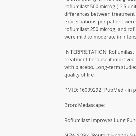
roflumilast 500 microg (-3.5 unit
differences between treatment
exacerbations per patient were 1.
roflumilast 250 microg, and rof
were mild to moderate in intens
INTERPRETATION: Roflumilast i
treatment because it improved
with placebo. Long-term studies
quality of life.
PMID: 16099292 [PubMed - in p
Bron: Medascape:
Roflumilast Improves Lung Fun
NEW YORK (Reuters Health) Aug 