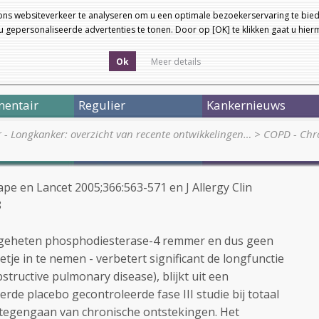
ons websiteverkeer te analyseren om u een optimale bezoekerservaring te bied
 gepersonaliseerde advertenties te tonen. Door op [OK] te klikken gaat u hie
Ok
Meer details
entair
Regulier
Kankernieuws
r - Longkanker: overzicht van recente ontwikkelingen…
>
COPD - Chro
pe en Lancet 2005;366:563-571 en J Allergy Clin
8
zogeheten phosphodiesterase-4 remmer en dus geen
letje in te nemen - verbetert significant de longfunctie
tructive pulmonary disease), blijkt uit een
de placebo gecontroleerde fase III studie bij totaal
tegengaan van chronische ontstekingen. Het