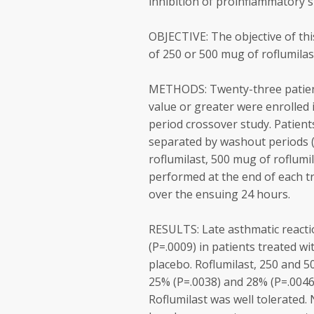
inhibition of proinflammatory s
OBJECTIVE: The objective of thi
of 250 or 500 mug of roflumilas
METHODS: Twenty-three patients
value or greater were enrolled 
period crossover study. Patient
separated by washout periods (
roflumilast, 500 mug of roflumil
performed at the end of each 
over the ensuing 24 hours.
RESULTS: Late asthmatic reacti
(P=.0009) in patients treated wi
placebo. Roflumilast, 250 and 5
25% (P=.0038) and 28% (P=.0046
Roflumilast was well tolerated.