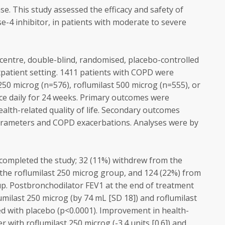
se. This study assessed the efficacy and safety of
e-4 inhibitor, in patients with moderate to severe
centre, double-blind, randomised, placebo-controlled
patient setting. 1411 patients with COPD were
50 microg (n=576), roflumilast 500 microg (n=555), or
nce daily for 24 weeks. Primary outcomes were
alth-related quality of life. Secondary outcomes
parameters and COPD exacerbations. Analyses were by
completed the study; 32 (11%) withdrew from the
the roflumilast 250 microg group, and 124 (22%) from
up. Postbronchodilator FEV1 at the end of treatment
lumilast 250 microg (by 74 mL [SD 18]) and roflumilast
d with placebo (p<0.0001). Improvement in health-
er with roflumilast 250 microg (-3.4 units [0.6]) and