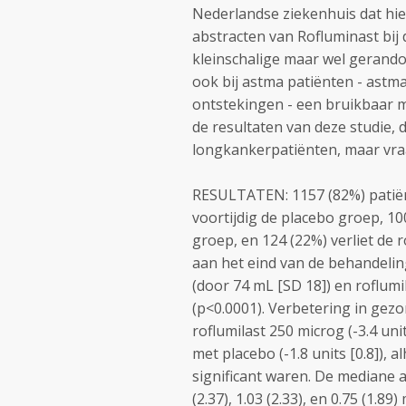
Nederlandse ziekenhuis dat hie
abstracten van Rofluminast bij
kleinschalige maar wel gerandom
ook bij astma patiënten - ast
ontstekingen - een bruikbaar me
de resultaten van deze studie, d
longkankerpatiënten, maar vraa
RESULTATEN: 1157 (82%) patiënt
voortijdig de placebo groep, 100
groep, en 124 (22%) verliet de 
aan het eind van de behandelin
(door 74 mL [SD 18]) en roflum
(p<0.0001). Verbetering in gez
roflumilast 250 microg (-3.4 unit
met placebo (-1.8 units [0.8]),
significant waren. De mediane a
(2.37), 1.03 (2.33), en 0.75 (1.8