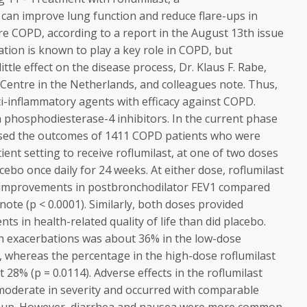
 can improve lung function and reduce flare-ups in
re COPD, according to a report in the August 13th issue
tion is known to play a key role in COPD, but
ittle effect on the disease process, Dr. Klaus F. Rabe,
 Centre in the Netherlands, and colleagues note. Thus,
i-inflammatory agents with efficacy against COPD.
n phosphodiesterase-4 inhibitors. In the current phase
essed the outcomes of 1411 COPD patients who were
ent setting to receive roflumilast, at one of two doses
cebo once daily for 24 weeks. At either dose, roflumilast
nt improvements in postbronchodilator FEV1 compared
note (p < 0.0001). Similarly, both doses provided
ts in health-related quality of life than did placebo.
h exacerbations was about 36% in the low-dose
, whereas the percentage in the high-dose roflumilast
t 28% (p = 0.0114). Adverse effects in the roflumilast
moderate in severity and occurred with comparable