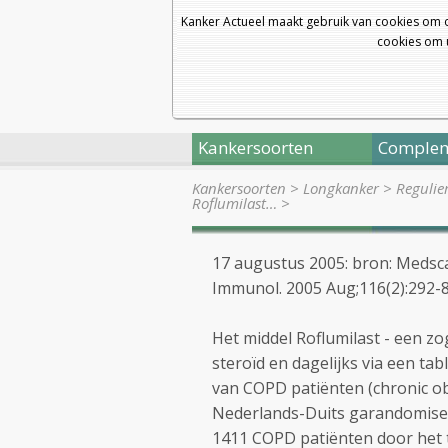
Kanker Actueel maakt gebruik van cookies om 
cookies om u
Kankersoorten
Complem
Kankersoorten
>
Longkanker
>
Regulie
Roflumilast…
>
17 augustus 2005: bron: Medsca
Immunol. 2005 Aug;116(2):292-
Het middel Roflumilast - een 
steroïd en dagelijks via een tab
van COPD patiënten (chronic obs
Nederlands-Duits garandomiseer
1411 COPD patiënten door het 