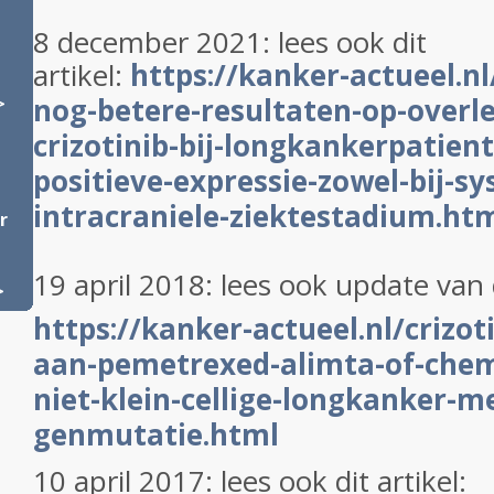
8 december 2021: lees ook dit
artikel:
https://kanker-actueel.nl
nog-betere-resultaten-op-overl
>
crizotinib-bij-longkankerpatien
positieve-expressie-zowel-bij-sy
intracraniele-ziektestadium.ht
r
19 april 2018: lees ook update van d
>
https://kanker-actueel.nl/crizoti
aan-pemetrexed-alimta-of-chemo
niet-klein-cellige-longkanker-me
genmutatie.html
10 april 2017: lees ook dit artikel: