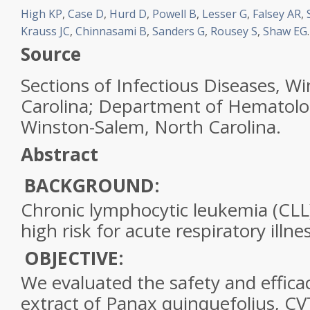
High KP
,
Case D
,
Hurd D
,
Powell B
,
Lesser G
,
Falsey AR
,
Krauss JC
,
Chinnasami B
,
Sanders G
,
Rousey S
,
Shaw EG
.
Source
Sections of Infectious Diseases, W
Carolina; Department of Hematolo
Winston-Salem, North Carolina.
Abstract
BACKGROUND:
Chronic lymphocytic leukemia (CLL)
high risk for acute respiratory illnes
OBJECTIVE:
We evaluated the safety and efficac
extract of Panax quinquefolius, CV