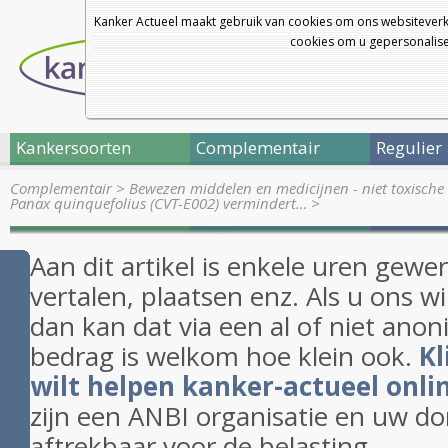
Kanker Actueel maakt gebruik van cookies om ons websiteverk
cookies om u gepersonalisee
Kankersoorten
Complementair
Regulier
Complementair
>
Bewezen middelen en medicijnen - niet toxische 
Panax quinquefolius (CVT-E002) vermindert…
>
Aan dit artikel is enkele uren gewe
vertalen, plaatsen enz. Als u ons w
dan kan dat via een al of niet anon
bedrag is welkom hoe klein ook.
Kl
wilt helpen kanker-actueel onli
zijn een ANBI organisatie en uw do
aftrekbaar voor de belasting.