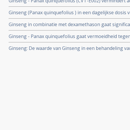
Ginseng - Panax quinquefolius (CVT-E002) vermindert 
luchtwegen bij patiënten met Chronische Lymfatische Le
Ginseng (Panax quinquefolius ) in een dagelijkse dosis v
behandeld.
vermindert vermoeidheid bij meer dan de helft van de
Ginseng in combinatie met dexamethason gaat significa
Artikel geplaatst 7 maart 2010
misselijkheid, overgeven, pijn en koorts tegen na TACE
Ginseng - Panax quinquefolius gaat vermoeidheid tegen 
Embolisatie behandeling. Aldus een in vier groepen ge
dubbelblinde placebo gecontroleerde gerandomiseerde
Ginseng: De waarde van Ginseng in een behandeling v
bijwerkingen. Een overzichtsartikel voor artsen en voe
geplaatst 12 december 2009