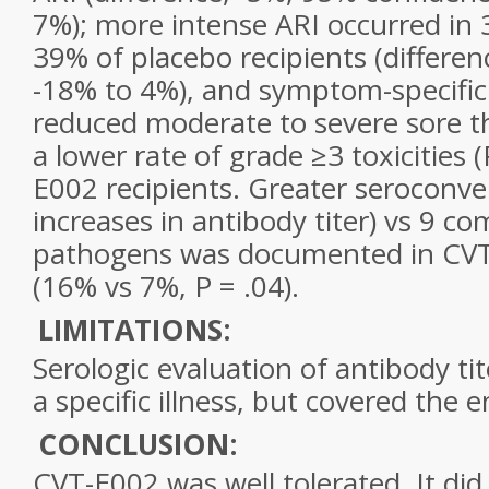
7%); more intense ARI occurred in
39% of placebo recipients (differen
-18% to 4%), and symptom-specific
reduced moderate to severe sore th
a lower rate of grade ≥3 toxicities (
E002 recipients. Greater seroconver
increases in antibody titer) vs 9 c
pathogens was documented in CVT
(16% vs 7%, P = .04).
LIMITATIONS:
Serologic evaluation of antibody tit
a specific illness, but covered the e
CONCLUSION:
CVT-E002 was well tolerated. It did