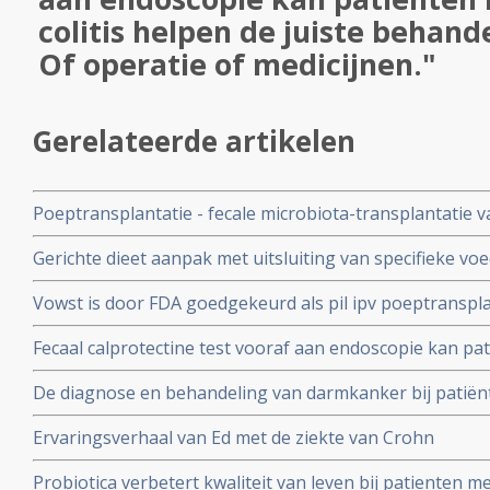
colitis helpen de juiste behand
Of operatie of medicijnen."
Gerelateerde artikelen
Poeptransplantatie - fecale microbiota-transplantatie v
jarenlang effectief bij patienten met Prikkelbare Darm 
Gerichte dieet aanpak met uitsluiting van specifieke vo
was veel beter in vergelijking met een placebo
resultaat en herstel bij kinderen en jongeren met een a
Vowst is door FDA goedgekeurd als pil ipv poeptranspla
Crohn. Na 1 maand is grootste deel van de klachten al 
recidief van Clostridioides difficile infectie
Fecaal calprotectine test vooraf aan endoscopie kan pat
helpen de juiste behandeling te kiezen. Of operatie of m
De diagnose en behandeling van darmkanker bij patiën
andere ontstekingsgerelateerde darmaandoeningen is l
Ervaringsverhaal van Ed met de ziekte van Crohn
bij gemaakt maar zijn wel te voorkomen copy 1
Probiotica verbetert kwaliteit van leven bij patienten me