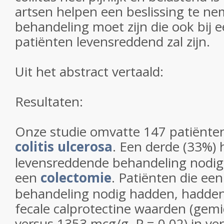
artsen helpen een beslissing te ne
behandeling moet zijn die ook bij e
patiënten levensreddend zal zijn.
Uit het abstract vertaald:
Resultaten:
Onze studie omvatte 147 patiënte
colitis ulcerosa
. Een derde (33%)
levensreddende behandeling nodi
een
colectomie
. Patiënten die ee
behandeling nodig hadden, hadden 
fecale calprotectine waarden (gem
versus 1353 mcg/g, P = 0,02) in ver