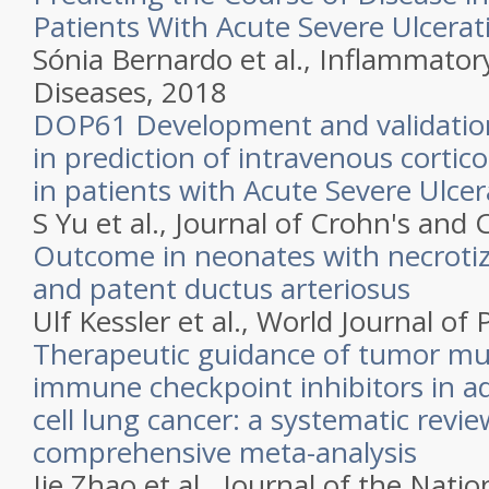
Patients With Acute Severe Ulcerati
Sónia Bernardo et al., Inflammator
Diseases, 2018
DOP61 Development and validation
in prediction of intravenous cortico
in patients with Acute Severe Ulcera
S Yu et al., Journal of Crohn's and C
Outcome in neonates with necrotizi
and patent ductus arteriosus
Ulf Kessler et al., World Journal of 
Therapeutic guidance of tumor mu
immune checkpoint inhibitors in a
cell lung cancer: a systematic revi
comprehensive meta-analysis
Jie Zhao et al., Journal of the Nati