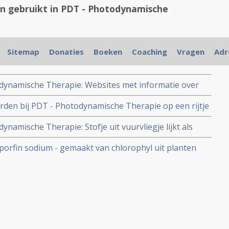
in gebruikt in PDT - Photodynamische
Sitemap
Donaties
Boeken
Coaching
Vragen
Adr
odynamische Therapie: Websites met informatie over
jwerkingen van photofrin gebruikt in PDT -
orden bij PDT - Photodynamische Therapie op een rijtje
ynamische Therapie: Stofje uit vuurvliegje lijkt als
 PDT - Photodynamische Therapie behandelingen.
aporfin sodium - gemaakt van chlorophyl uit planten
ruik bij PDT.