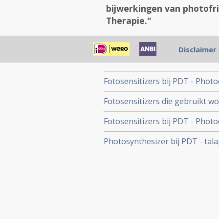
bijwerkingen van photofr
Therapie."
Gerelateerde artikelen
Disclaimer
Fotosensitizers bij PDT - Phot
PDT met radachlorin en over bi
Fotosensitizers die gebruikt w
Photodynamische Therapie.
gezet
Fotosensitizers bij PDT - Photod
fotosensitizer waardevol voor
Photosynthesizer bij PDT - tal
door FDA goedgekeurd voor geb