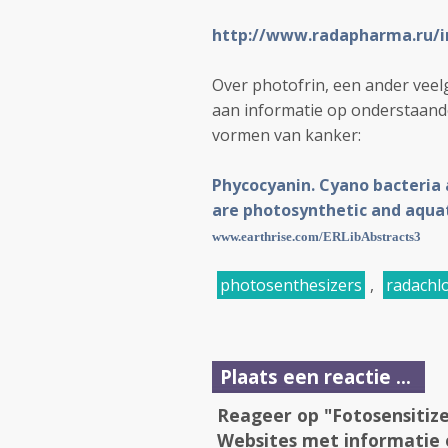
http://www.radapharma.ru/i
Over photofrin, een ander veel
aan informatie op onderstaande 
vormen van kanker:
Phycocyanin. Cyano bacteria 
are photosynthetic and aquat
www.earthrise.com/ERLibAbstracts3
photosenthesizers
,
radachl
Plaats een reactie ...
Reageer op "Fotosensitize
Websites met informatie 