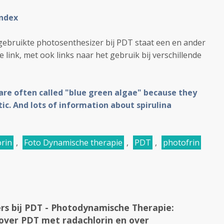
ndex
gebruikte photosenthesizer bij PDT staat een en ander
link, met ook links naar het gebruik bij verschillende
are often called "blue green algae" because they
ic. And lots of information about spirulina
orin
,
Foto Dynamische therapie
,
PDT
,
photofrin
rs bij PDT - Photodynamische Therapie:
over PDT met radachlorin en over