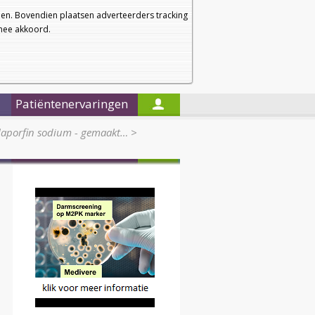
a
a
Startpagina
Nieuwsbrief
a
en. Bovendien plaatsen adverteerders tracking
rmee akkoord.
Alleen in de titels zoeken
Patiëntenervaringen
alaporfin sodium - gemaakt…
>