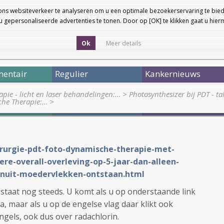
ons websiteverkeer te analyseren om u een optimale bezoekerservaring te bied
 gepersonaliseerde advertenties te tonen. Door op [OK] te klikken gaat u hie
Ok
Meer details
entair
Regulier
Kankernieuws
pie - licht en laser behandelingen:…
>
Photosynthesizer bij PDT - t
sche Therapie:…
>
hirurgie-pdt-foto-dynamische-therapie-met-
re-overall-overleving-op-5-jaar-dan-alleen-
nuit-moedervlekken-ontstaan.html
taat nog steeds. U komt als u op onderstaande link
a, maar als u op de engelse vlag daar klikt ook
ngels, ook dus over radachlorin.