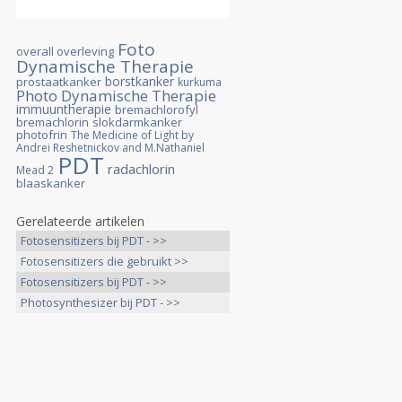
Foto
overall overleving
Dynamische Therapie
borstkanker
prostaatkanker
kurkuma
Photo Dynamische Therapie
immuuntherapie
bremachlorofyl
bremachlorin
slokdarmkanker
photofrin
The Medicine of Light by
Andrei Reshetnickov and M.Nathaniel
PDT
radachlorin
Mead 2
blaaskanker
Gerelateerde artikelen
Fotosensitizers bij PDT - >>
Fotosensitizers die gebruikt >>
Fotosensitizers bij PDT - >>
Photosynthesizer bij PDT - >>