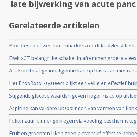
late bijwerking van acute panc
Gerelateerde artikelen
Bloedtest met vier tumormarkers ontdekt alvleesklierk
een nauwkeurigheid van 87 tot 91 procent. Dit geeft h
Eiwit xCT belangrijke schakel in afremmen groei alvlee
en een betere overlevingskans van alvleesklierkanker
neerslachtigheid blijkt uit dierstudie van VUB-onderzoe
AI - Kunstmatige intelligentie kan op basis van medische
Janssen
tevoren voorspellen of iemand alvleesklierkanker zal kri
Het EndoRotor-systeem blijkt een veilig en effectief hul
bevolkingsonderzoek
necrosectomie uit te voeren bij walled-off pancreasne
Stijgende glucose waarden geven hoger risico op alvle
als late bijwerking van acute pancreatitis
glucosewaarden hoe hoger het risico. Diabetes waarden
Aspirine kan verdere uitzaaiingen van vormen van kank
risico
adenocarcinomen voorkomen. Dit toont een grote meta
Foliumzuur binnengekregen via voeding beschermt tege
gerandomiseerde studies, gepubliceerd in The Lancet
foliumzuur via voedingsuppletie doet dit niet blijkt uit 
Fruit en groenten lijken geen preventief effect te hebbe