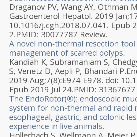
Draganov PV, Wang AY, Othman M
Gastroenterol Hepatol. 2019 Jan;17(
10.1016/j.cgh.2018.07.041. Epub 
2.
PMID:
30077787
Review.
A novel non-thermal resection tool
management of scarred polyps.
Kandiah K, Subramaniam S, Chedgy
S, Venetz D, Aepli P, Bhandari P.
En
2019 Aug;7(8):E974-E978. doi: 10.
Epub 2019 Jul 24.
PMID:
31367677
The EndoRotor(®): endoscopic muc
system for non-thermal and rapid 
esophageal, gastric, and colonic lesi
experience in live animals.
Hollerbach S, Wellmann A, Meier P,