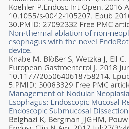
Koehler P.
Endosc Int Open. 2016 Ap
10.1055/s-0042-105207. Epub 201
30.
PMID:
27092332
Free PMC artic
Non-thermal ablation of non-neopla
esophagus with the novel EndoRot
device.
Knabe M, Blößer S, Wetzka J, Ell C,
European Gastroenterol J. 2018 Jun
10.1177/2050640618758214. Epub
5.
PMID:
30083329
Free PMC articl
Management of Nodular Neoplasia 
Esophagus: Endoscopic Mucosal Re
Endoscopic Submucosal Dissection
Belghazi K, Bergman JJGHM, Pouw
Endosc Clin N Am. 2017 Jul;27(3):4