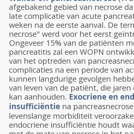
afgebakend gebied van necrose dat
late complicatie van acute pancreati
weken na de eerste aanval. De term
necrose" werd voor het eerst geïnt
Ongeveer 15% van de patiënten me
pancreatitis zal een WOPN ontwikk
van het optreden van pancreasnec
complicaties na een periode van ac
kunnen langdurige gevolgen hebben
van leven van de patiënt, die jaren 
kan aanhouden.
Exocriene en en
insufficiëntie
na pancreasnecrose 
levenslange morbiditeit veroorzake
endocriene insufficiëntie houdt waa
met de mate van necrose in het p