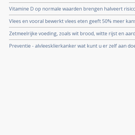
ontwikkelen van alvleesklierkanker, aldus grote Europe
Vitamine D op normale waarden brengen halveert risico
in tegenspraak met andere studies
bewijzen twee grote studies.
Vlees en vooral bewerkt vlees eten geeft 50% meer kan
alvleesklierkanker blijkt uit grote 7 jarige studie onder
Zetmeelrijke voeding, zoals wit brood, witte rijst en a
het krijgen van alvleesklierkanker
Preventie - alvleesklierkanker wat kunt u er zelf aan 
alvleesklierkanker krijgt.