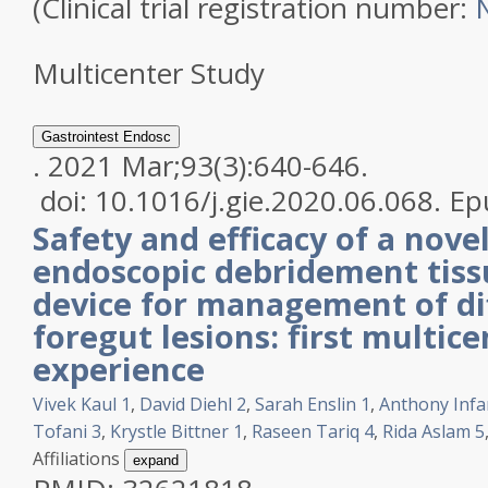
(Clinical trial registration number:
Multicenter Study
Gastrointest Endosc
.
2021 Mar;93(3):640-646.
doi: 10.1016/j.gie.2020.06.068.
Ep
Safety and efficacy of a nov
endoscopic debridement tiss
device for management of dif
foregut lesions: first multice
experience
Vivek Kaul
1
,
David Diehl
2
,
Sarah Enslin
1
,
Anthony Infa
Tofani
3
,
Krystle Bittner
1
,
Raseen Tariq
4
,
Rida Aslam
5
Affiliations
expand