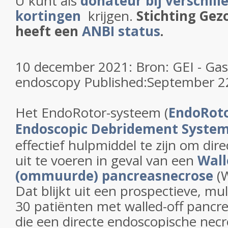
U kunt als
donateur bij verschill
kortingen
krijgen.
Stichting Gez
heeft een
ANBI status
.
10 december 2021: Bron: GEI - Gast
endoscopy Published:September 2
Het EndoRotor-systeem (
EndoRot
Endoscopic Debridement Syste
effectief hulpmiddel te zijn om dir
uit te voeren in geval van een
Wall
(ommuurde) pancreasnecrose
(
Dat blijkt uit een prospectieve, mu
30 patiënten met walled-off panc
die een directe endoscopische nec