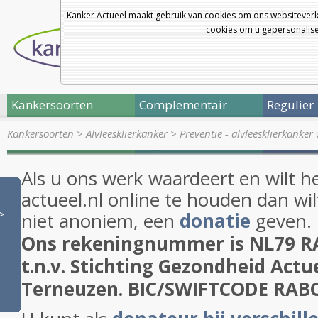
Kanker Actueel maakt gebruik van cookies om ons websiteverk
cookies om u gepersonalisee
Kankersoorten
Complementair
Regulier
Kankersoorten
>
Alvleesklierkanker
>
Preventie - alvleesklierkanker
Als u ons werk waardeert en wilt h
actueel.nl online te houden dan wil
>
niet anoniem, een
donatie
geven.
Ons rekeningnummer is NL79 R
t.n.v. Stichting Gezondheid Actue
Terneuzen. BIC/SWIFTCODE RA