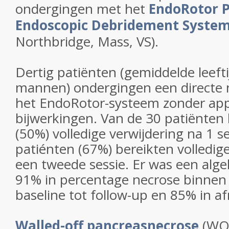
ondergingen met het
EndoRotor 
Endoscopic Debridement Syste
Northbridge, Mass, VS).
Dertig patiënten (gemiddelde leefti
mannen) ondergingen een directe
het EndoRotor-systeem zonder app
bijwerkingen. Van de 30 patiënten 
(50%) volledige verwijdering na 1 s
patiénten (67%) bereikten volledig
een tweede sessie. Er was een alg
91% in percentage necrose binne
baseline tot follow-up en 85% in
Walled-off pancreasnecrose
(WO