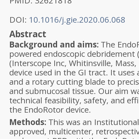
PMID:
32621818
DOI:
10.1016/j.gie.2020.06.068
Abstract
Background and aims:
The EndoR
powered endoscopic debridement 
(Interscope Inc, Whitinsville, Mass, 
device used in the GI tract. It uses
and a rotary cutting blade to preci
and submucosal tissue. Our aim wa
technical feasibility, safety, and ef
the EndoRotor device.
Methods:
This was an Institutiona
approved, multicenter, retrospectiv