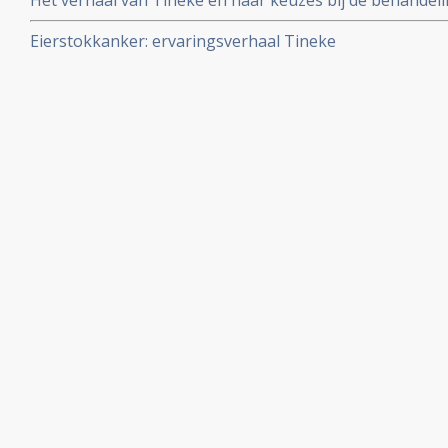
Het verhaal van Tineke en haar keuzes bij de behandel
Eierstokkanker: ervaringsverhaal Tineke