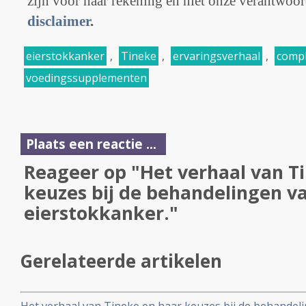
zijn voor haar rekening en niet onze verantwoo
disclaimer
.
eierstokkanker
,
Tineke
,
ervaringsverhaal
,
comp
voedingssupplementen
Plaats een reactie ...
Reageer op "Het verhaal van T
keuzes bij de behandelingen v
eierstokkanker."
Gerelateerde artikelen