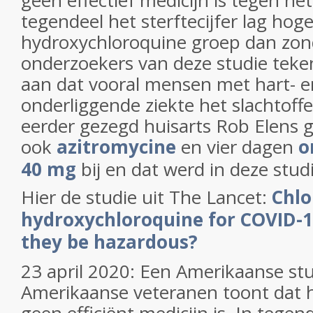
geen effectief medicijn is tegen het
tegendeel het sterftecijfer lag hoge
hydroxychloroquine groep dan zon
onderzoekers van deze studie teken
aan dat vooral mensen met hart- e
onderliggende ziekte het slachtoff
eerder gezegd huisarts Rob Elens g
ook
azitromycine
en vier dagen
o
40 mg
bij en dat werd in deze stud
Hier de studie uit The Lancet:
Chlo
hydroxychloroquine for COVID-
they be hazardous?
23 april 2020: Een Amerikaanse st
Amerikaanse veteranen toont dat 