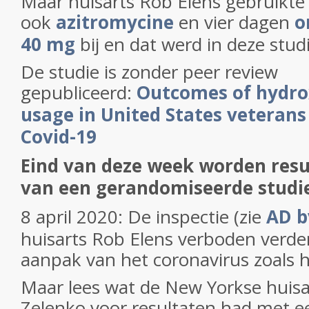
Maar huisarts Rob Elens gebruikte
ook
azitromycine
en vier dagen
o
40 mg
bij en dat werd in deze stud
De studie is zonder peer review
gepubliceerd:
Outcomes of hydro
usage in United States veterans
Covid-19
Eind van deze week worden res
van een gerandomiseerde studi
8 april 2020: De inspectie (zie
AD b
huisarts Rob Elens verboden verde
aanpak van het coronavirus zoals h
Maar lees wat de New Yorkse huisa
Zelenko voor resultaten had met e