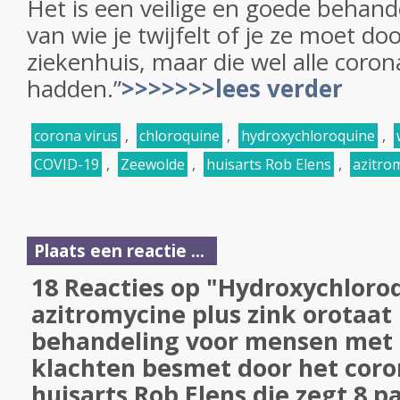
Het is een veilige en goede behan
van wie je twijfelt of je ze moet d
ziekenhuis, maar die wel alle coro
hadden.”
>>>>>>>lees verder
corona virus
,
chloroquine
,
hydroxychloroquine
,
COVID-19
,
Zeewolde
,
huisarts Rob Elens
,
azitro
Plaats een reactie ...
18 Reacties op "Hydroxychloro
azitromycine plus zink orotaat
behandeling voor mensen met
klachten besmet door het coro
huisarts Rob Elens die zegt 8 