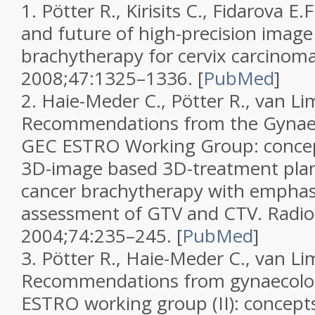
1.
Pötter R., Kirisits C., Fidarova E.
and future of high-precision image
brachytherapy for cervix carcinom
2008;
47
:1325–1336.
[
PubMed
]
2.
Haie-Meder C., Pötter R., van L
Recommendations from the Gynaec
GEC ESTRO Working Group: concep
3D-image based 3D-treatment plan
cancer brachytherapy with emphas
assessment of GTV and CTV.
Radio
2004;
74
:235–245.
[
PubMed
]
3.
Pötter R., Haie-Meder C., van L
Recommendations from gynaecolog
ESTRO working group (II): concept