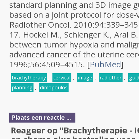
standard planning and 3D image g
based on a joint protocol for dose-
Radiother Oncol.
2010;
94
:339–345
17.
Hockel M., Schlenger K., Aral B.
between tumor hypoxia and malign
advanced cancer of the uterine cer
1996;
56
:4509–4515.
[
PubMed
]
brachytherapy
,
cervical
,
image
,
radiother
,
gui
planning
,
dimopoulos
Plaats een reactie ...
Reageer op "Brachytherapie - 