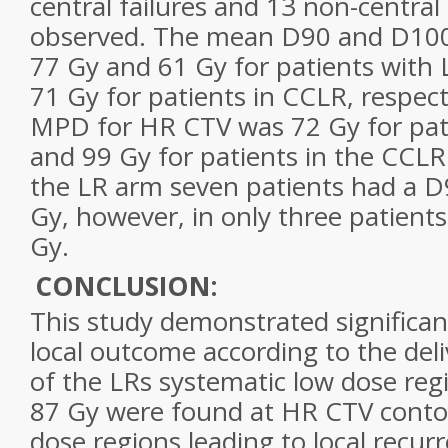
central failures and 13 non-central
observed. The mean D90 and D100
77 Gy and 61 Gy for patients with
71 Gy for patients in CCLR, respect
MPD for HR CTV was 72 Gy for pati
and 99 Gy for patients in the CCLR
the LR arm seven patients had a 
Gy, however, in only three patien
Gy.
CONCLUSION:
This study demonstrated significant
local outcome according to the del
of the LRs systematic low dose reg
87 Gy were found at HR CTV conto
dose regions leading to local recur