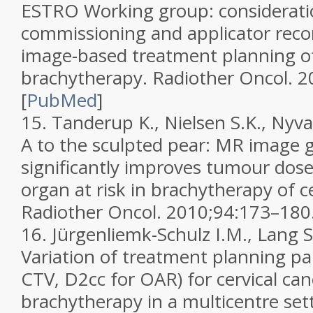
ESTRO Working group: consideration
commissioning and applicator reco
image-based treatment planning of
brachytherapy.
Radiother Oncol.
2
[
PubMed
]
15.
Tanderup K., Nielsen S.K., Nyv
A to the sculpted pear: MR image 
significantly improves tumour dose
organ at risk in brachytherapy of ce
Radiother Oncol.
2010;
94
:173–180
16.
Jürgenliemk-Schulz I.M., Lang S
Variation of treatment planning p
CTV, D2cc for OAR) for cervical ca
brachytherapy in a multicentre set