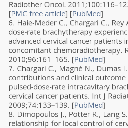
Radiother Oncol.
2011;
100
:116–12
[
PMC free article
]
[
PubMed
]
6.
Haie-Meder C., Chargari C., Rey
dose-rate brachytherapy experience
advanced cervical cancer patients in
concomitant chemoradiotherapy.
R
2010;
96
:161–165.
[
PubMed
]
7.
Chargari C., Magné N., Dumas I.
contributions and clinical outcom
pulsed-dose-rate intracavitary bra
cervical cancer patients.
Int J Radia
2009;
74
:133–139.
[
PubMed
]
8.
Dimopoulos J., Pötter R., Lang S
relationship for local control of cer