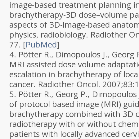
image-based treatment planning in
brachytherapy-3D dose–volume pa
aspects of 3D-image-based anatomy
physics, radiobiology.
Radiother On
77.
[
PubMed
]
4.
Pötter R., Dimopoulos J., Georg P
MRI assisted dose volume adaptat
escalation in brachytherapy of loca
cancer.
Radiother Oncol.
2007;
83
:
5.
Pötter R., Georg P., Dimopoulos 
of protocol based image (MRI) gui
brachytherapy combined with 3D 
radiotherapy with or without chem
patients with locally advanced cervi