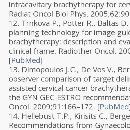
intracavitary brachytherapy for cer
Radiat Oncol Biol Phys.
2005;
62
:90
12.
Trnkova P., Pötter R., Baltas D
planning technology for image-guid
brachytherapy: description and eva
clinical frame.
Radiother Oncol.
20
[
PubMed
]
13.
Dimopoulos J.C., De Vos V., Ber
observer comparison of target deli
assisted cervical cancer brachyther
the GYN GEC-ESTRO recommendat
Oncol.
2009;
91
:166–172.
[
PubMed
14.
Hellebust T.P., Kirisits C., Berge
Recommendations from Gynaecolog