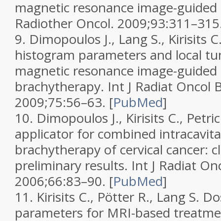
magnetic resonance image-guided 
Radiother Oncol.
2009;
93
:311–315
9.
Dimopoulos J., Lang S., Kirisits
histogram parameters and local tu
magnetic resonance image-guided c
brachytherapy.
Int J Radiat Oncol B
2009;
75
:56–63.
[
PubMed
]
10.
Dimopoulos J., Kirisits C., Petri
applicator for combined intracavitar
brachytherapy of cervical cancer: cli
preliminary results.
Int J Radiat On
2006;
66
:83–90.
[
PubMed
]
11.
Kirisits C., Pötter R., Lang S. 
parameters for MRI-based treatme