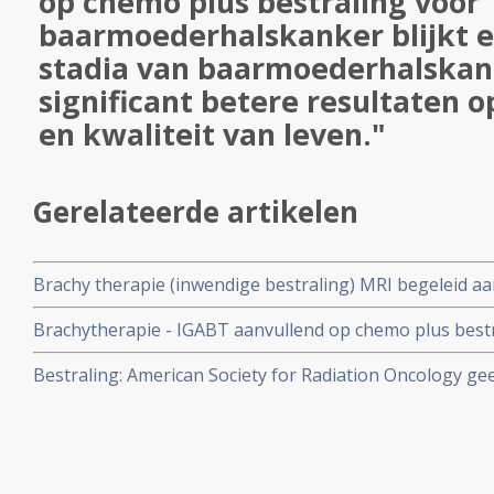
op chemo plus bestraling voor
baarmoederhalskanker blijkt ef
stadia van baarmoederhalskan
significant betere resultaten o
en kwaliteit van leven."
Gerelateerde artikelen
Brachy therapie (inwendige bestraling) MRI begeleid a
radiotherapie bij baarmoederhalskanker geeft 20 procen
Brachytherapie - IGABT aanvullend op chemo plus best
overleving op 2 jaar dan uitwendige bestraling hoge dos
baarmoederhalskanker blijkt effectief voor alle stadi
Bestraling: American Society for Radiation Oncology gee
geeft significant betere resultaten op overlevingstijd en
radiotherapie te gebruiken voor patienten met baarmo
endometriumkanker