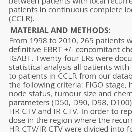
between patients with local recurr
patients in continuous complete lo
(CCLR).
MATERIAL AND METHODS:
From 1998 to 2010, 265 patients w
definitive EBRT +/- concomitant 
IGABT
. Twenty-four LRs were doc
statistical analysis all patients wi
to patients in CCLR from our data
the following criteria: FIGO stage,
node status, tumour size and che
parameters (D50, D90, D98, D100)
HR CTV and IR CTV. In order to r
dose in the region where the recur
HR CTV/IR CTV were divided into f