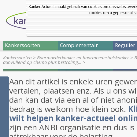
Kanker Actueel maakt gebruik van cookies om ons websiteverk
cookies om u gepersonalisee
Kankersoorten
Complementair
Regulier
Kankersoorten
>
Baarmoederkanker en baarmoederhalskanker
>
B
aanvullend op chemo plus bestraling…
>
Aan dit artikel is enkele uren gewe
vertalen, plaatsen enz. Als u ons w
dan kan dat via een al of niet anon
bedrag is welkom hoe klein ook.
Kl
wilt helpen kanker-actueel onli
zijn een ANBI organisatie en dus i
aftrekbaar voor de belasting.