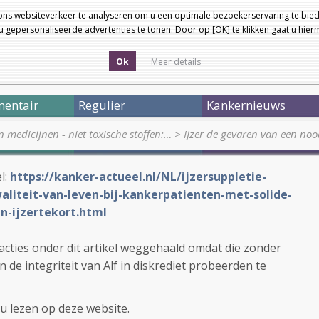
ons websiteverkeer te analyseren om u een optimale bezoekerservaring te bied
 gepersonaliseerde advertenties te tonen. Door op [OK] te klikken gaat u hie
Ok
Meer details
entair
Regulier
Kankernieuws
medicijnen - niet toxische stoffen:…
>
IJzer de gevaren van een noo
l:
https://kanker-actueel.nl/NL/ijzersuppletie-
aliteit-van-leven-bij-kankerpatienten-met-solide-
-ijzertekort.html
acties onder dit artikel weggehaald omdat die zonder
 integriteit van Alf in diskrediet probeerden te
 u lezen op deze website.