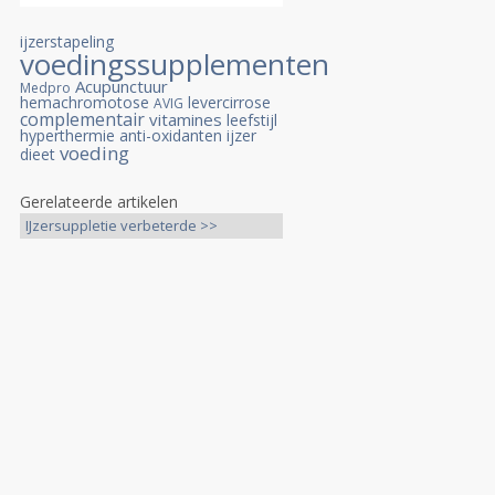
ijzerstapeling
voedingssupplementen
Acupunctuur
Medpro
hemachromotose
levercirrose
AVIG
complementair
vitamines
leefstijl
hyperthermie
anti-oxidanten
ijzer
voeding
dieet
Gerelateerde artikelen
IJzersuppletie verbeterde >>