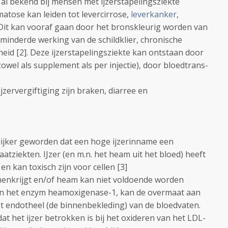
 al bekend bij mensen met ijzerstapelingsziekte
ose kan leiden tot levercirrose,
leverkanker
,
. Dit kan vooraf gaan door het bronskleurig worden van
erminderde werking van de schildklier, chronische
id [2]. Deze ijzerstapelingsziekte kan ontstaan door
zowel als supplement als per injectie), door bloedtrans-
zervergiftiging zijn braken, diarree en
elijker geworden dat een hoge ijzerinname een
atziekten. IJzer (en m.n. het heam uit het bloed) heeft
n kan toxisch zijn voor cellen [3]
innenkrijgt en/of heam kan niet voldoende worden
an het enzym heamoxigenase-1, kan de overmaat aan
t endotheel (de binnenbekleding) van de bloedvaten.
t het ijzer betrokken is bij het oxideren van het LDL-