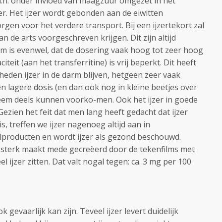
 m.n. onder invloed van maagzuur omgezet in het
. Het ijzer wordt gebonden aan de eiwitten
zorgen voor het verdere transport. Bij een ijzertekort zal
n de arts voorgeschreven krijgen. Dit zijn altijd
m is evenwel, dat de dosering vaak hoog tot zeer hoog
teit (aan het transferritine) is vrij beperkt. Dit heeft
heden ijzer in de darm blijven, hetgeen zeer vaak
en lagere dosis (en dan ook nog in kleine beetjes over
leem deels kunnen voorko-men. Ook het ijzer in goede
zien het feit dat men lang heeft gedacht dat ijzer
is, treffen we ijzer nagenoeg altijd aan in
lproducten en wordt ijzer als gezond beschouwd.
er sterk maakt mede gecreëerd door de tekenfilms met
l ijzer zitten. Dat valt nogal tegen: ca. 3 mg per 100
ok gevaarlijk kan zijn. Teveel ijzer levert duidelijk