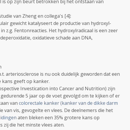
l is op zijn beurt betrokken bij het ontstaan van
tudie van Zheng en collega's [4]:
ulair gewicht katalyseert de productie van hydroxyl-
in z.g. Fentonreacties. Het hydroxylradicaal is een zeer
ipideperoxidatie, oxidatieve schade aan DNA,
m
.t. arteriosclerose is nu ook duidelijk geworden dat een
 kans geeft op kanker.
spective Investication into Cancer and Nutrition) zijn
edurende 5 jaar op de voet gevolgd om te kijken of er
staan van
colorectale kanker (kanker van de dikke darm
 van vis, gevogelte en vlees. De deelnemers die het
eidingen
aten bleken een 35% grotere kans op
 zij die het minste vlees aten.