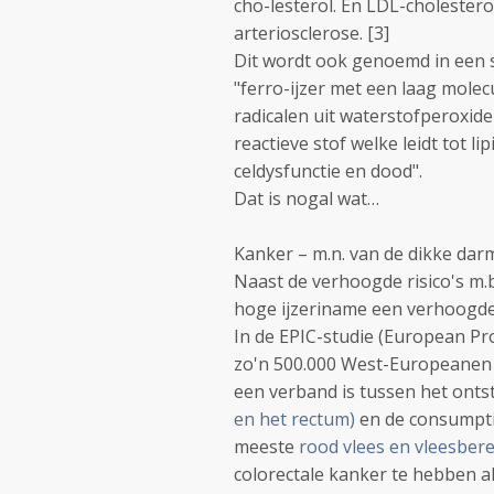
cho-lesterol. En LDL-cholestero
arteriosclerose. [3]
Dit wordt ook genoemd in een s
"ferro-ijzer met een laag molec
radicalen uit waterstofperoxide 
reactieve stof welke leidt tot l
celdysfunctie en dood".
Dat is nogal wat…
Kanker – m.n. van de dikke dar
Naast de verhoogde risico's m.b
hoge ijzeriname een verhoogde
In de EPIC-studie (European Pro
zo'n 500.000 West-Europeanen g
een verband is tussen het ont
en het rectum)
en de consumptie
meeste
rood vlees en vleesber
colorectale kanker te hebben als