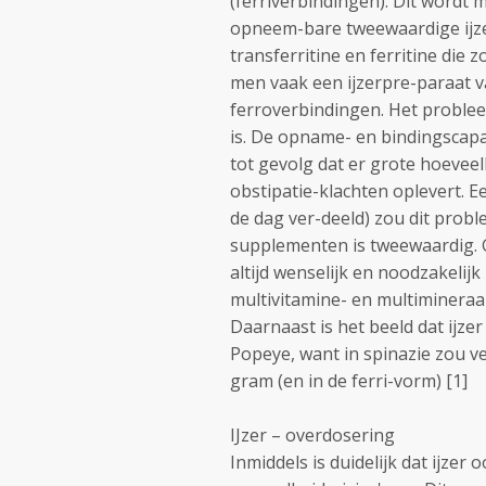
(ferriverbindingen). Dit wordt
opneem-bare tweewaardige ijzer
transferritine en ferritine die 
men vaak een ijzerpre-paraat va
ferroverbindingen. Het problee
is. De opname- en bindingscapaci
tot gevolg dat er grote hoeveel
obstipatie-klachten oplevert. E
de dag ver-deeld) zou dit prob
supplementen is tweewaardig. Ge
altijd wenselijk en noodzakelijk 
multivitamine- en multimineraa
Daarnaast is het beeld dat ijz
Popeye, want in spinazie zou vee
gram (en in de ferri-vorm) [1]
IJzer – overdosering
Inmiddels is duidelijk dat ijzer o