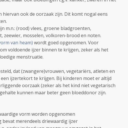
n hiervan ook de oorzaak zijn. Dit komt nogal eens
ten.
ijn m.n.: (rood) vlees, groene bladgroenten,
, zeewier, mosselen, volkoren-brood en noten.
 vorm van heam)
wordt goed opgenomen. Voor
 om voldoende ijzer binnen te krijgen, zeker als het
loedige menstruatie.
teld, dat (zwangere)vrouwen, vegetariërs, atleten en
n ijzertekort te krijgen. Bij kinderen moet er altijd
liggende oorzaak (zeker als het kind niet vegetarisch
rgehalte kunnen maar beter geen bloeddonor zijn.
weewaardige vorm worden opgenomen
g bevat merendeels driewaardig ijzer