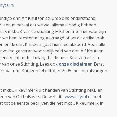
fytal.nl
ndige dhr. Alf Knutzen stuurde ons onderstaand
er, een mineraal dat we wel allemaal nodig hebben.
rk mkbOK van de stichting MKB en Internet voor zijn
 we hem toestemming gevraagd of we dit artikel ook
n en de dhr. Knutzen gaat hiermee akkoord. Voor alle
oor volledige verantwoordelijkheid van dhr. Alf Knutzen
cieel of ander belang bij de heer Knutzen of zijn
or van onze Stichting. Lees ook
onze disclaimer
. Eerst
erk dat dhr. Knutzen 24 oktober 2005 mocht ontvangen
.
et mkbOK keurmerk uit handen van Stichting MKB en
utzen van OrthoBasics. De website
www.alfytal.nl
heeft
t tot de eerste bedrijven die het mkbOK keurmerk in