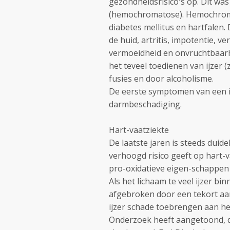
gezondheidsrisico's op. Dit was
(hemochromatose). Hemochromat
diabetes mellitus en hartfalen
de huid, artritis, impotentie, v
vermoeidheid en onvruchtbaarhe
het teveel toedienen van ijzer (
fusies en door alcoholisme.
De eerste symptomen van een ij
darmbeschadiging.
Hart-vaatziekte
De laatste jaren is steeds duid
verhoogd risico geeft op hart-va
pro-oxidatieve eigen-schappen e
Als het lichaam te veel ijzer b
afgebroken door een tekort a
ijzer schade toebrengen aan he
Onderzoek heeft aangetoond, da