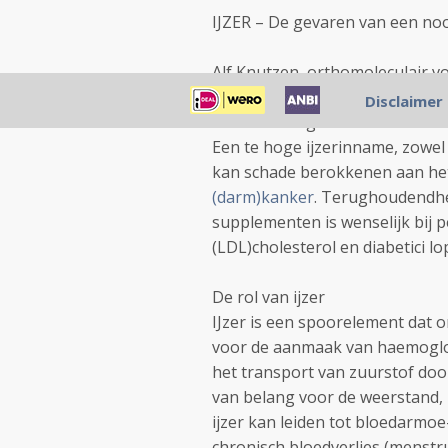
IJZER – De gevaren van een noo
Alf Knutzen, orthomoleculair 
Disclaimer
Samenvatting
Een te hoge ijzerinname, zowel 
kan schade berokkenen aan het 
(darm)kanker
. Terughoudendhe
supplementen is wenselijk bij
(LDL)cholesterol en diabetici lo
De rol van ijzer
IJzer is een spoorelement dat o
voor de aanmaak van haemoglob
het transport van zuurstof door 
van belang voor de weerstand, 
ijzer kan leiden tot bloedarmoe
chronisch bloedverlies (menstru