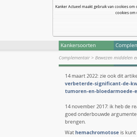
Kanker Actueel maakt gebruik van cookies om 
cookies om u
Kankersoorten
Complem
Complementair
>
Bewezen middelen en 
14 maart 2022: zie ook dit artike
verbeterde-significant-de-kw
tumoren-en-bloedarmoede-en
14 november 2017: ik heb de re
goed onderbouwde argumenten de
brengen.
Wat
hemachromotose
is kunt