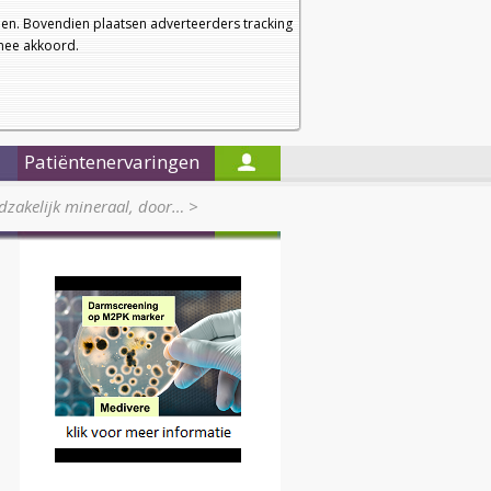
a
a
Startpagina
Nieuwsbrief
a
en. Bovendien plaatsen adverteerders tracking
rmee akkoord.
Alleen in de titels zoeken
Patiëntenervaringen
dzakelijk mineraal, door…
>