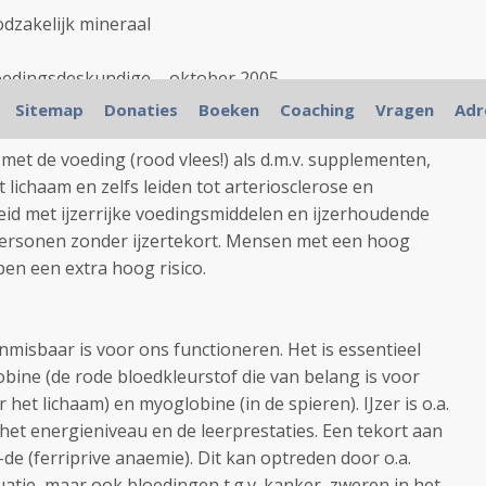
dzakelijk mineraal
voedingsdeskundige – oktober 2005.
Sitemap
Donaties
Boeken
Coaching
Vragen
Adr
met de voeding (rood vlees!) als d.m.v. supplementen,
lichaam en zelfs leiden tot arteriosclerose en
id met ijzerrijke voedingsmiddelen en ijzerhoudende
 personen zonder ijzertekort. Mensen met een hoog
pen een extra hoog risico.
nmisbaar is voor ons functioneren. Het is essentieel
ine (de rode bloedkleurstof die van belang is voor
het lichaam) en myoglobine (in de spieren). IJzer is o.a.
het energieniveau en de leerprestaties. Een tekort aan
-de (ferriprive anaemie). Dit kan optreden door o.a.
atie, maar ook bloedingen t.g.v. kanker, zweren in het