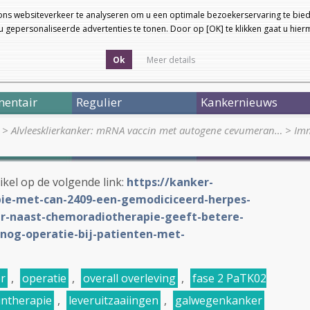
ons websiteverkeer te analyseren om u een optimale bezoekerservaring te bied
 gepersonaliseerde advertenties te tonen. Door op [OK] te klikken gaat u hie
Ok
Meer details
entair
Regulier
Kankernieuws
>
Alvleesklierkanker: mRNA vaccin met autogene cevumeran…
>
Imm
tikel op de volgende link:
https://kanker-
ie-met-can-2409-een-gemodiciceerd-herpes-
vir-naast-chemoradiotherapie-geeft-betere-
snog-operatie-bij-patienten-met-
er
,
operatie
,
overall overleving
,
fase 2 PaTK02
ntherapie
,
leveruitzaaiingen
,
galwegenkanker