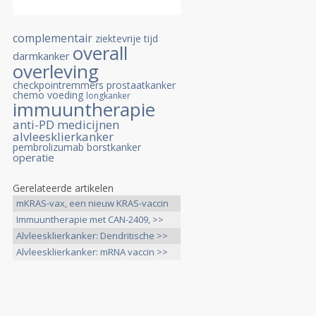
complementair
ziektevrije tijd
overall
darmkanker
overleving
checkpointremmers
prostaatkanker
chemo
voeding
longkanker
immuuntherapie
anti-PD medicijnen
alvleesklierkanker
pembrolizumab
borstkanker
operatie
Gerelateerde artikelen
mKRAS-vax, een nieuw KRAS-vaccin
>>
Immuuntherapie met CAN-2409, >>
Alvleesklierkanker: Dendritische >>
Alvleesklierkanker: mRNA vaccin >>