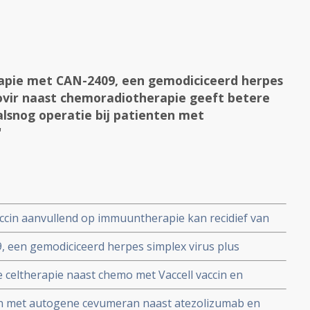
pie met CAN-2409, een gemodiciceerd herpes
clovir naast chemoradiotherapie geeft betere
 alsnog operatie bij patienten met
"
cin aanvullend op immuuntherapie kan recidief van
 voorkomen en voorkomt ontstaan van
een gemodiciceerd herpes simplex virus plus
met een hoog risico op alvleesklierkanker
erapie geeft betere ziektevrije overleving na alsnog
e celtherapie naast chemo met Vaccell vaccin en
eesklierkanker copy 1
eel betere overleving en progressievrije tijd bij
in met autogene cevumeran naast atezolizumab en
py 1