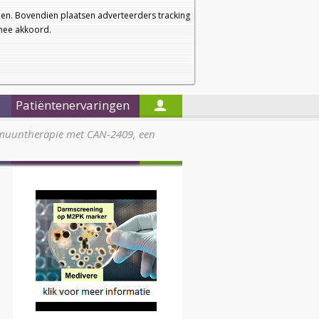
a
a
Startpagina
Nieuwsbrief
a
en. Bovendien plaatsen adverteerders tracking
rmee akkoord.
Alleen in de titels zoeken
Patiëntenervaringen
uuntherapie met CAN-2409, een