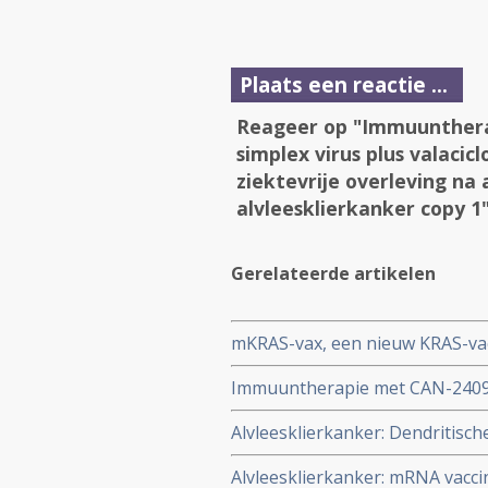
Plaats een reactie ...
Reageer op "Immuunthera
simplex virus plus valaci
ziektevrije overleving na
alvleesklierkanker copy 1
Gerelateerde artikelen
mKRAS-vax, een nieuw KRAS-vac
operabele alvleesklierkanker
Immuuntherapie met CAN-2409, 
alvleesklierkanker bij mensen 
valaciclovir naast chemoradioth
Alvleesklierkanker: Dendritisch
operatie bij patienten met alvl
aanvullende WT peptides geeft v
Alvleesklierkanker: mRNA vacc
alvleesklierkankerpatienten co