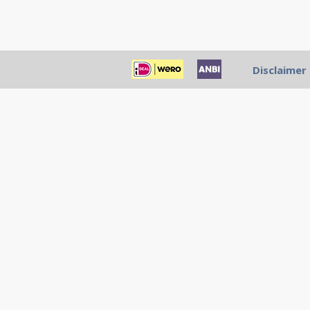
mFolferinox geeft veelbelovende
alvleesklierkanker. copy 1
Disclaimer