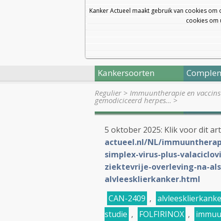
Kanker Actueel maakt gebruik van cookies om 
cookies om u
Kankersoorten
Complem
Regulier
>
Immuuntherapie en vaccins
gemodiciceerd herpes…
>
5 oktober 2025: Klik voor dit ar
actueel.nl/NL/immuuntherap
simplex-virus-plus-valaciclo
ziektevrije-overleving-na-al
alvleesklierkanker.html
CAN-2409
,
alvleesklierkank
studie
,
FOLFIRINOX
,
immuu