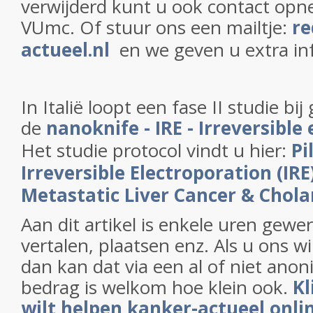
verwijderd kunt u ook contact op
VUmc. Of stuur ons een mailtje:
re
actueel.nl
en we geven u extra in
In Italië loopt een fase II studie b
de
nanoknife - IRE - Irreversible
Het studie protocol vindt u hier:
Pi
Irreversible Electroporation (IRE
Metastatic Liver Cancer & Chol
Aan dit artikel is enkele uren gewe
vertalen, plaatsen enz. Als u ons w
dan kan dat via een al of niet anon
bedrag is welkom hoe klein ook.
Kl
wilt helpen kanker-actueel onli