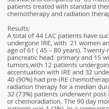
patients treated with standard the
chemotherapy and radiation therap
Results:
A total of 44 LAC patients have suc
undergone IRE, with 21 women a
age of 61 ( 45 – 80 years). Twenty-
pancreatic head primary and 15 w
tumors,with 12 patients undergoi
accentuation with IRE and 32 under
40 (90%) had pre-IRE chemotherap
radiation therapy for a median dur
32 (73%) patients underwent post
or chemoradiation. The 90 day mort
patients was 1 (2%). In a compariso