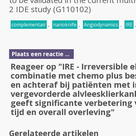
to be validated in the current multi
2 IDE study (G110102)
complementair
,
nanoknife
,
Angiodynamics
,
IRE
Plaats een reactie ...
Reageer op "IRE - Irreversible 
combinatie met chemo plus bes
en achteraf bij patiënten met 
vergevorderde alvleesklierkank
geeft significante verbetering 
tijd en overall overleving"
Gerelateerde artikelen