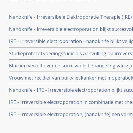
Nanoknife - Irreversibele Elektroporatie Therapie (IRE
toegepast in St. Antonius Ziekenhuis copy 1
Nanoknife - irreversible electroporation blijkt succesvoll
lokaal uitgezaaide alvleesklierkanker. Slechts 6 patiente
IRE - irreversible electroporation - nanoknife blijkt vei
meting. copy 1
albatietechniek die bij inoperabele alvleesklierkanker 
Studieprotocol voedingstudie als aanvulling op irreversi
uitstekende resultaten zorgt
nanoknife behandeling binnen de PANFIRE studie bij in
Martien vertelt over de succesvolle behandeling van zij
alvleesklierkanker met irreversible electroporation - na
Vrouw met recidief van buikvlieskanker met inoperabel
PANFIRE studie
geholpen met irreversible electrocorporation - nanokni
Nanoknife - IRE - Irreversible electroporation blijkt suc
met inoperabele, onbehandelbare levertumoren.
IRE - Irreversible electroporation in combinatie met ch
achteraf bij patiënten met inoperabele vergevorderde al
IRE - Irreversible electroporation, (nanoknife) een vo
geeft significante verbetering van ziektevrije tijd en ove
electropulsen, lijkt succesvolle en veilige operatie techn
niertumoren