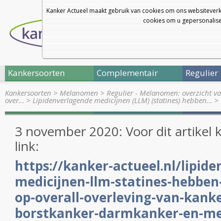
Kanker Actueel maakt gebruik van cookies om ons websiteverk
cookies om u gepersonalisee
Kankersoorten
Complementair
Regulier
Kankersoorten
>
Melanomen
>
Regulier - Melanomen: overzicht va
over…
>
Lipidenverlagende medicijnen (LLM) (statines) hebben…
>
3 november 2020: Voor dit artikel k
link:
https://kanker-actueel.nl/lipid
medicijnen-llm-statines-hebben
op-overall-overleving-van-kank
borstkanker-darmkanker-en-m