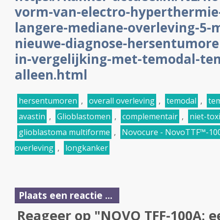
vorm-van-electro-hyperthermie-
langere-mediane-overleving-5-
nieuwe-diagnose-hersentumore
in-vergelijking-met-temodal-t
alleen.html
hersentumoren
,
overall overleving
,
temodal
,
te
avastin
,
Glioblastomen
,
complementair
,
niet-tox
glioblastoma multiforme
,
Novocure - NovoTTF™-10
overleving
,
longkanker
Plaats een reactie ...
Reageer op "NOVO TFF-100A: ee