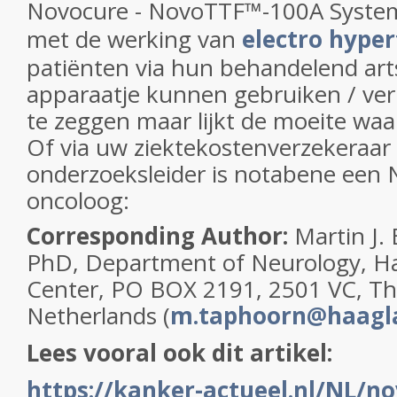
Novocure -
NovoTTF
™
-100A System
met de werking van
electro hype
patiënten via hun behandelend art
apparaatje kunnen gebruiken / verk
te zeggen maar lijkt de moeite waa
Of via uw ziektekostenverzekeraar 
onderzoeksleider is notabene een 
oncoloog:
Corresponding Author:
Martin J.
PhD, Department of Neurology, H
Center, PO BOX 2191, 2501 VC, T
Netherlands (
m.taphoorn@haagl
Lees vooral ook dit artikel:
https://kanker-actueel.nl/NL/no