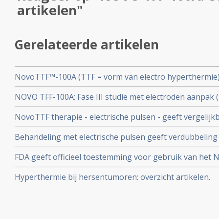
artikelen"
Gerelateerde artikelen
NovoTTF™-100A (TTF = vorm van electro hyperthermie)
overleving, 5 maanden, bij nieuwe diagnose hersentum
NOVO TFF-100A: Fase III studie met electroden aanpak 
vergelijking met temodal - temozolomide alleen
van hersentumoren (Recidief van Glioblastoma Multifor
NovoTTF therapie - electrische pulsen - geeft vergelijk
dan chemo.
chemo bij patiënten met een recidief van een hersentu
Behandeling met electrische pulsen geeft verdubbeling 
Kwaliteit van leven blijkt met de NOVO TTF veel beter.
kankerpatienten met een inoperabel recidief van een 
FDA geeft officieel toestemming voor gebruik van het
multiforma (GBM).
electrische velden, bij hersentumoren glioblastomen mu
Hyperthermie bij hersentumoren: overzicht artikelen.