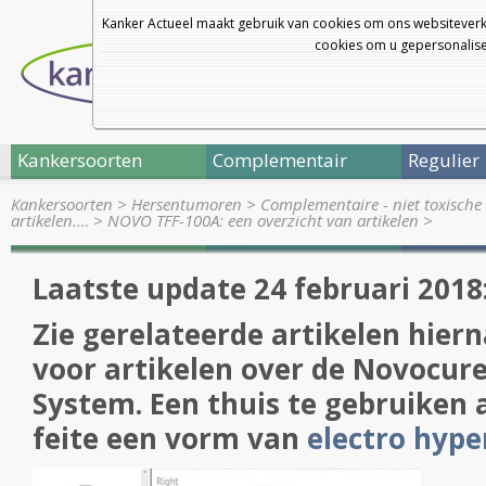
Kanker Actueel maakt gebruik van cookies om ons websiteverk
cookies om u gepersonalisee
Kankersoorten
Complementair
Regulier
Kankersoorten
>
Hersentumoren
>
Complementaire - niet toxisch
artikelen.…
>
NOVO TFF-100A: een overzicht van artikelen
>
Laatste update 24 februari 2018
Zie gerelateerde artikelen hier
voor artikelen over de
Novocure
System. Een thuis te gebruiken 
feite een vorm van
electro hyp