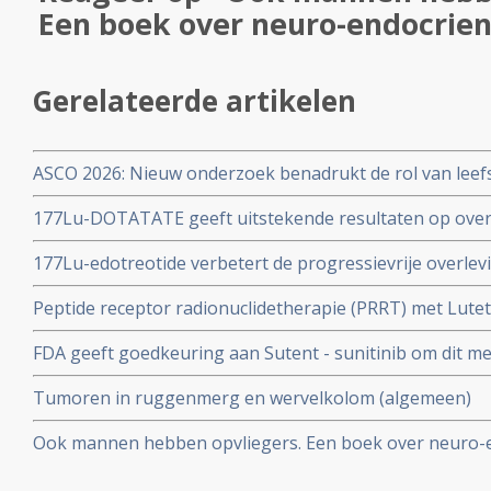
Een boek over neuro-endocrie
Gerelateerde artikelen
ASCO 2026: Nieuw onderzoek benadrukt de rol van leefs
behandelstrategieën in de kankerzorg.
177Lu-DOTATATE geeft uitstekende resultaten op overl
NET tumoren - neuro-endocriene tumoren. Vooral alvle
177Lu-edotreotide verbetert de progressievrije overlev
tumoren reageren zeer goed. copy 1
everolimus bij GEP-NET tumoren van graad 1 of 2 (neu
Peptide receptor radionuclidetherapie (PRRT) met Lute
gerelateerd aan alvleesklierkanker en spijsverteringsk
resultaten bij patienten met gevorderde uitgezaaide 
FDA geeft goedkeuring aan Sutent - sunitinib om dit me
verbetering van mediane overleving van 12 maanden (4
endocriene pancreas tumoren na goede resultaten uit a
Tumoren in ruggenmerg en wervelkolom (algemeen)
Ook mannen hebben opvliegers. Een boek over neuro-