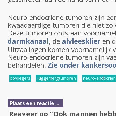
Neuro-endocriene tumoren zijn ee
kwaadaardige tumoren die niet zo
Deze tumoren ontstaan voornameli
darmkanaal
, de
alvleesklier
en 
Uitzaaiingen komen voornamelijk vo
Neuro-endocriene tumoren zijn vaa
behandelen
.
Zie onder kankersoo
opvliegers
,
ruggemergtumoren.
,
neuro-endocrie
Plaats een reactie ...
Reageer op "Ook mannen hebbe