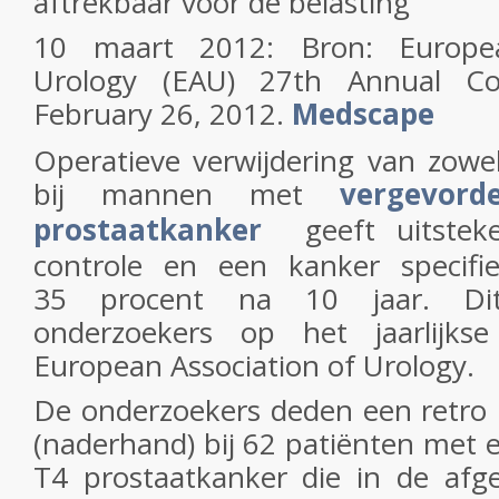
aftrekbaar voor de belasting
10 maart 2012: Bron: Europea
Urology (EAU) 27th Annual Co
February 26, 2012.
Medscape
Operatieve verwijdering van zowel
bij mannen met
vergevord
prostaatkanker
geeft uitstek
controle en een kanker specifi
35 procent na 10 jaar. Di
onderzoekers op het jaarlijk
European Association of Urology.
De onderzoekers deden een retro 
(naderhand) bij 62 patiënten met e
T4 prostaatkanker die in de afg