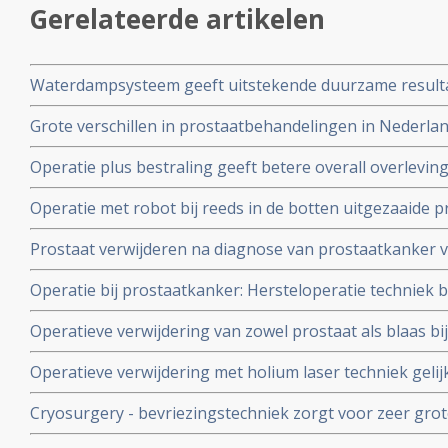
Gerelateerde artikelen
Waterdampsysteem geeft uitstekende duurzame resultat
tumorweefsel bij patiënten met prostaatkanker met een
Grote verschillen in prostaatbehandelingen in Nederlan
prostaat verwijderen zorgen voor blijvende incontinent
Operatie plus bestraling geeft betere overall overlevin
waarvan prostaat werd verwijderd
overleving op 10 jaar dan bestraling plus hormoontherap
Operatie met robot bij reeds in de botten uitgezaaide p
uitgezaaide prostaatkanker bij de diagnose.
betere progressievrije ziekte (75 vs 28 maanden) in ve
Prostaat verwijderen na diagnose van prostaatkanker vi
procent van de mannen incontinentie.
Operatie bij prostaatkanker: Hersteloperatie techniek 
bestralingen zou grote verbeteringen aanbrengen in bi
Operatieve verwijdering van zowel prostaat als blaas 
incontinentie en impotentie.
uitgezaaide prostaatkanker geeft uitstekende lokale t
Operatieve verwijdering met holium laser techniek gelij
specifieke overleving van 35 procent na 10 jaar copy 1
TURP techniek bij beginnende prostaatkanker, blijkt ui
Cryosurgery - bevriezingstechniek zorgt voor zeer gr
studie
van sexuele potentie van prostaatkankerpatient. Echter 