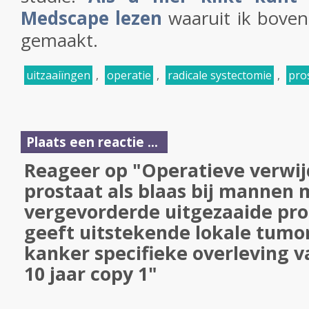
Medscape lezen
waaruit ik boven
gemaakt.
uitzaaiïngen
,
operatie
,
radicale systectomie
,
pro
Plaats een reactie ...
Reageer op "Operatieve verwij
prostaat als blaas bij mannen 
vergevorderde uitgezaaide pr
geeft uitstekende lokale tumor
kanker specifieke overleving v
10 jaar copy 1"