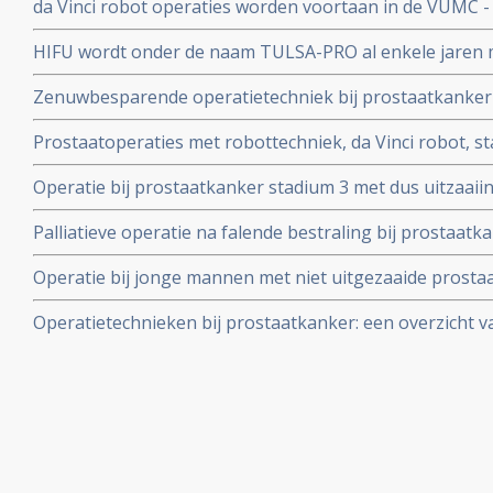
da Vinci robot operaties worden voortaan in de VUMC 
gerichte bestraling geeft cryosurgery iets meer sexuee
uitgevoerd bij mannen met nog geen uitzaaiingen
HIFU wordt onder de naam TULSA-PRO al enkele jaren me
uitgezaaide prostaatkanker in Alta Klinik net over de 
Zenuwbesparende operatietechniek bij prostaatkanker 
resultaten wat betreft behoud continentie en sexuele p
Prostaatoperaties met robottechniek, da Vinci robot, st
behandelingsprogramma voor prostaatkanker in New Yo
Operatie bij prostaatkanker stadium 3 met dus uitzaaii
overlevingscijfers niet veel minder dan bij operatie bij s
Palliatieve operatie na falende bestraling bij prostaat
jarige studie.
na een radiotherapeutische behandeling - geeft signifi
Operatie bij jonge mannen met niet uitgezaaide prostaa
(65 procent) bij groep geselecteerde prostaatkanker pa
overleving en minder sterfte, aldus gerandomiseerde Z
Operatietechnieken bij prostaatkanker: een overzicht 
relevante studies