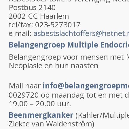
Postbus 2140
2002 CC Haarlem
tel/fax: 023-5273017
e-mail:
asbestslachtoffers@hetnet.
Belangengroep Multiple Endocri
Belangengroep voor mensen met M
Neoplasie en hun naasten
M
ail naar
info@belangengroepme
0029720 op maandag tot en met 
19.00 – 20.00 uur.
Beenmergkanker
(Kahler/Multip
Ziekte van Waldenström)