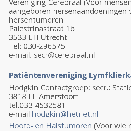
Vereniging Cerebraal (Voor mensen
aangeboren hersenaandoeningen 
hersentumoren
Palestrinastraat 1b
3533 EH Utrecht
Tel: 030-296575
e-mail: secr@cerebraal.nl
Patiëntenvereniging Lymfklier
Hodgkin Contactgroep: secr.: Stati
3818 LE Amersfoort
tel.033-4532581
e-mail
hodgkin@hetnet.nl
Hoofd- en Halstumoren
(Voor wie 