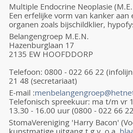
Multiple Endocrine Neoplasie (M.E.
Een erfelijke vorm van kanker aan
organen zoals bijschildklier, hypofys
Belangengroep M.E.N.
Hazenburglaan 17
2135 EW HOOFDDORP
Telefoon: 0800 - 022 66 22 (infolij
21 48 (secretariaat)
E-mail :
menbelangengroep@hetnet
Telefonisch spreekuur: ma t/m vr 1
13.30 - 16.00 uur (0800 - 022 66 22
StomaVereniging 'Harry Bacon' (V
kunstmatige uitgang t.g.v. o.a.
bla