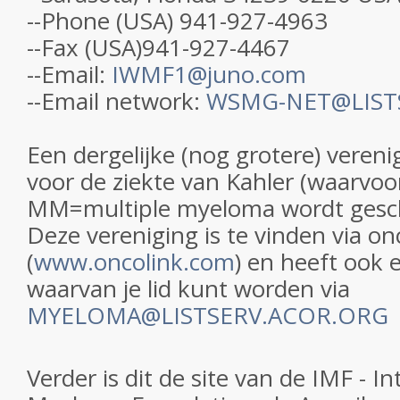
--Phone (USA) 941-927-4963
--Fax (USA)941-927-4467
--Email:
IWMF1@juno.com
--Email network:
WSMG-NET@LIST
Een dergelijke (nog grotere) vereni
voor de ziekte van Kahler (waarvoo
MM=multiple myeloma wordt gesch
Deze vereniging is te vinden via on
(
www.oncolink.com
) en heeft ook 
waarvan je lid kunt worden via
MYELOMA@LISTSERV.ACOR.ORG
Verder is dit de site van de IMF - In