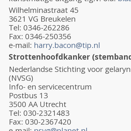
Wilhelminastraat 45
3621 VG Breukelen
Tel: 0346-262286
Fax: 0346-250356
e-mail:
harry.bacon@tip.nl
Strottenhoofdkanker (stemband
Nederlandse Stichting voor gelar
(NVSG)
Info- en servicecentrum
Postbus 13
3500 AA Utrecht
Tel: 030-2321483
Fax: 030-2367420
e-mail:
nsvg@planet.nl