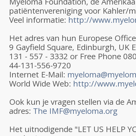
Myeloma Foundation, de Amerikaa
patiëntenvereniging voor Kahler/m
Veel informatie:
http://www.myelo
Het adres van hun Europese Office 
9 Gayfield Square, Edinburgh, UK EH
131 - 557 - 3332 or Free Phone 08
44-131-556-9720
Internet E-Mail:
myeloma@myeloma
World Wide Web:
http://www.myel
Ook kun je vragen stellen via de Am
adres:
The IMF@myeloma.org
Het uitnodigende "LET US HELP YO