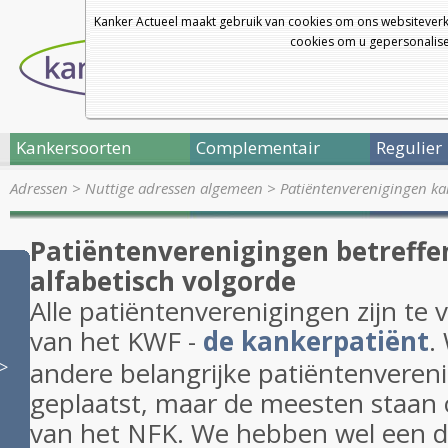
Kanker Actueel maakt gebruik van cookies om ons websiteverk
cookies om u gepersonalisee
Kankersoorten
Complementair
Regulier
Adressen
>
Nuttige adressen algemeen
>
Patiëntenverenigingen ka
Patiëntenverenigingen betreffe
alfabetisch volgorde
Alle patiëntenverenigingen zijn te 
van het KWF -
de kankerpatiënt
.
andere belangrijke patiëntenvereni
>>
geplaatst, maar de meesten staan 
van het NFK. We hebben wel een di