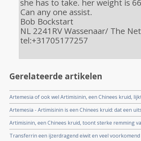
she has to take. her weight is 6
Can any one assist.
Bob Bockstart
NL 2241RV Wassenaar/ The Net
tel:+31705177257
Gerelateerde artikelen
Artemesia of ook wel Artimisinin, een Chinees kruid, lij
behandeling van kanker.
Artemesia - Artimisinin is een Chinees kruid: dat een ui
blijkt bij verschillende vormen van kanker
Artimisinin, een Chinees kruid, toont sterke remming v
met ratten met borstkankertumoren.
Transferrin een ijzerdragend eiwit en veel voorkomend i