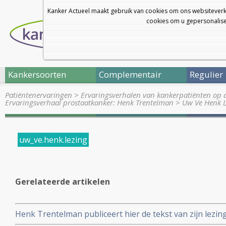
Kanker Actueel maakt gebruik van cookies om ons websiteverk
cookies om u gepersonalisee
Kankersoorten
Complementair
Regulier
Patiëntenervaringen
>
Ervaringsverhalen van kankerpatiënten op 
Ervaringsverhaal prostaatkanker: Henk Trentelman
>
Uw Ve Henk L
uw_ve.henk.lezing
Gerelateerde artikelen
Henk Trentelman publiceert hier de tekst van zijn lez
'nieuwe wegen in de strijd tegen kanker' d.d. 4 oktober