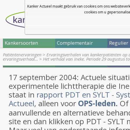
Kanker Actueel maakt gebruik van cookies om ons websiteverk
cookies om u gepersonalisee
Kankersoorten
Complementair
Regulier
Patiëntenervaringen
>
Ervaringsverhalen van kankerpatiënten op 
ervaringsverhaal…
>
Het verhaal van Ineke. Periode 29 augustus t
17 september 2004: Actuele situat
experimentele lichttherapie die In
staat in
rapport PDT en SYLT - Sys
Actueel
, alleen voor
OPS-leden.
Of 
aanvullende en alternatieve behan
site en dan klikken op PDT - SYLT 