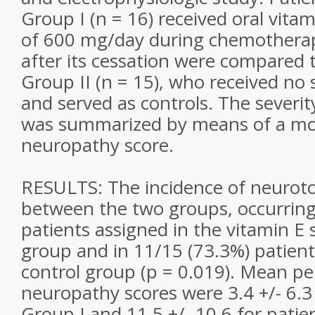
Group I (n = 16) received oral vitam
of 600 mg/day during chemothera
after its cessation were compared t
Group II (n = 15), who received n
and served as controls. The severit
was summarized by means of a mod
neuropathy score.
RESULTS: The incidence of neurotox
between the two groups, occurring
patients assigned in the vitamin 
group and in 11/15 (73.3%) patient
control group (p = 0.019). Mean pe
neuropathy scores were 3.4 +/- 6.3 
Group I and 11.5 +/- 10.6 for patien