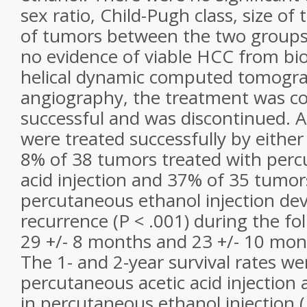
sex ratio, Child-Pugh class, size o
of tumors between the two group
no evidence of viable HCC from bio
helical dynamic computed tomogra
angiography, the treatment was c
successful and was discontinued. Al
were treated successfully by eithe
8% of 38 tumors treated with perc
acid injection and 37% of 35 tumor
percutaneous ethanol injection dev
recurrence (P < .001) during the fo
29 +/- 8 months and 23 +/- 10 mont
The 1- and 2-year survival rates w
percutaneous acetic acid injectio
in percutaneous ethanol injection (