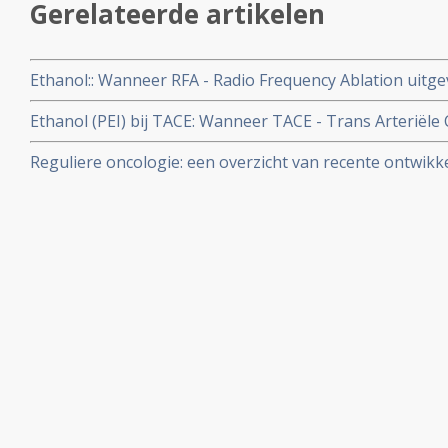
Gerelateerde artikelen
Ethanol:: Wanneer RFA - Radio Frequency Ablation uitg
ethanol injecties (PEI) is het resultaat significant bete
Ethanol (PEI) bij TACE: Wanneer TACE - Trans Arteriël
toegepast bij verwijdering van levertumoren nadat eer
wordt met aanvullend ethanol injecties (PEI) is de overle
Reguliere oncologie: een overzicht van recente ontwikk
wanneer alleen TACE wordt toegepast bij behandeling 
in de reguliere zorg voor primaire leverkanker en leve