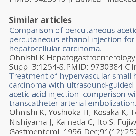
Similar articles
Comparison of percutaneous acetic 
percutaneous ethanol injection for
hepatocellular carcinoma.
Ohnishi K.
Hepatogastroenterology
Suppl 3:1254-8.
PMID:
9730384
Cli
Treatment of hypervascular small 
carcinoma with ultrasound-guided
acetic acid injection: comparison 
transcatheter arterial embolization
Ohnishi K, Yoshioka H, Kosaka K, 
Nishiyama J, Kameda C, Ito S, Fujiw
Gastroenterol. 1996 Dec;91(12):25