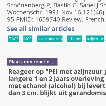
Schönenberg P, Bastid C, Sahel J.
S
Wochenschr. 1991 Nov 16;121(46)
95.
PMID:
1659740
Review.
French.
See all similar articles
TACE
,
HCC
,
levertumoren
,
ethanol
,
azijnzuur
Plaats een reactie ...
Reageer op "PEI met azijnzuur g
langere 1 en 2 jaars overleving
met ethanol (alcohol) bij leve
dan 3 cm. blijkt uit gerandomi