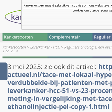
Kanker Actueel maakt gebruik van cookies om ons websiteverk
cookies om u gepersonalisee
Kankersoorten
Complementair
Regulier
Kankersoorten
>
Leverkanker - HCC
>
Reguliere oncologie: een ove
1 en 2…
>
3 mei 2023: zie ook dit artikel:
http
actueel.nl/tace-met-lokaal-hyp
verdubbelde-bij-patienten-met-
leverkanker-hcc-51-vs-23-procen
meting-in-vergelijking-met-tace
ethanolinjectie-pei-copy-1.html