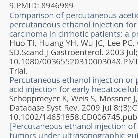
9.
PMID:
8946989
Comparison of percutaneous acetic 
percutaneous ethanol injection for
carcinoma in cirrhotic patients: a p
Huo TI, Huang YH, Wu JC, Lee PC,
SD.
Scand J Gastroenterol. 2003 Jul;
10.1080/00365520310003048.
PM
Trial.
Percutaneous ethanol injection or 
acid injection for early hepatocellu
Schoppmeyer K, Weis S, Mössner J,
Database Syst Rev. 2009 Jul 8;(3):
10.1002/14651858.CD006745.pub
[Percutaneous ethanol injection of 
tumors under ultrasonographic gui