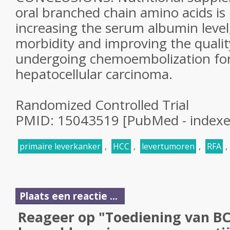
oral branched chain amino acids is 
increasing the serum albumin level
morbidity and improving the quality 
undergoing chemoembolization for
hepatocellular carcinoma.
Randomized Controlled Trial
PMID: 15043519 [PubMed - index
primaire leverkanker
,
HCC
,
levertumoren
,
RFA
,
Plaats een reactie ...
Reageer op "Toediening van BC