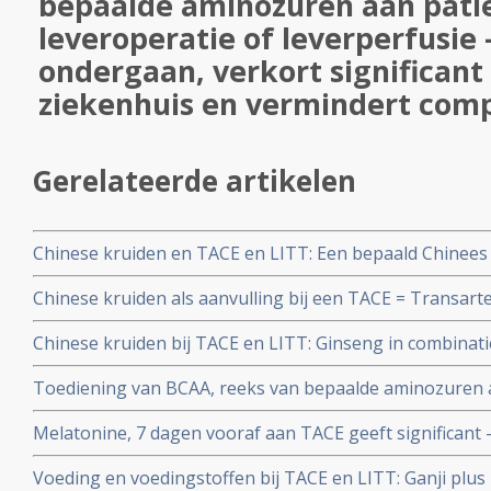
bepaalde aminozuren aan pati
leveroperatie of leverperfusie -
ondergaan, verkort significant 
ziekenhuis en vermindert comp
Gerelateerde artikelen
Chinese kruiden en TACE en LITT: Een bepaald Chinees kru
gegeven naast een ingreep door bv. TACE, LITT, leverper
Chinese kruiden als aanvulling bij een TACE = Transart
levertumoren, verbetert significant beter het functione
significant betere resultaten, o.a. langere overleving e
Chinese kruiden bij TACE en LITT: Ginseng in combina
complicaties blijkt uit gerandomiseerde studie.
significant beter bijwerkingen als misselijkheid, overge
Toediening van BCAA, reeks van bepaalde aminozuren a
TACE = Transarteriële Chemo Embolisatie behandeling.
leveroperatie of leverperfusie - TACE - LITT - ondergaan
Melatonine, 7 dagen vooraf aan TACE geeft significant -
ligduur in het ziekenhuis en vermindert complicaties co
overlevingen dan alleen met TACE en significant minder 
Voeding en voedingstoffen bij TACE en LITT: Ganji plus
beter leverfunctioneren