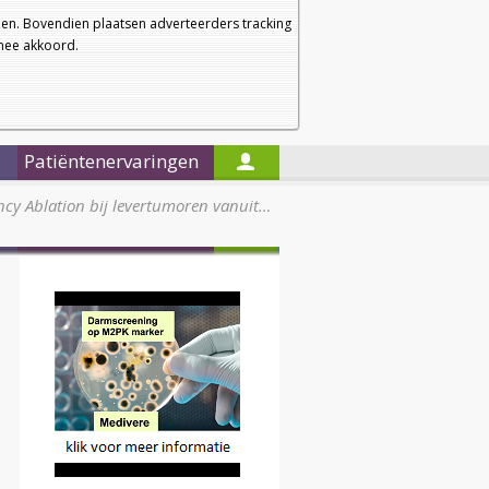
a
a
Startpagina
Nieuwsbrief
a
en. Bovendien plaatsen adverteerders tracking
rmee akkoord.
Alleen in de titels zoeken
Patiëntenervaringen
ncy Ablation bij levertumoren vanuit…