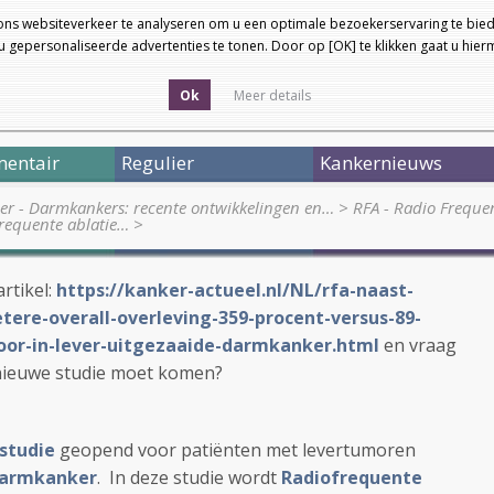
ons websiteverkeer te analyseren om u een optimale bezoekerservaring te bied
 gepersonaliseerde advertenties te tonen. Door op [OK] te klikken gaat u hie
Ok
Meer details
entair
Regulier
Kankernieuws
ier - Darmkankers: recente ontwikkelingen en…
>
RFA - Radio Freque
requente ablatie…
>
rtikel:
https://kanker-actueel.nl/NL/rfa-naast-
ere-overall-overleving-359-procent-versus-89-
oor-in-lever-uitgezaaide-darmkanker.html
en vraag
nieuwe studie moet komen?
studie
geopend voor patiënten met levertumoren
darmkanker
. In deze studie wordt
Radiofrequente