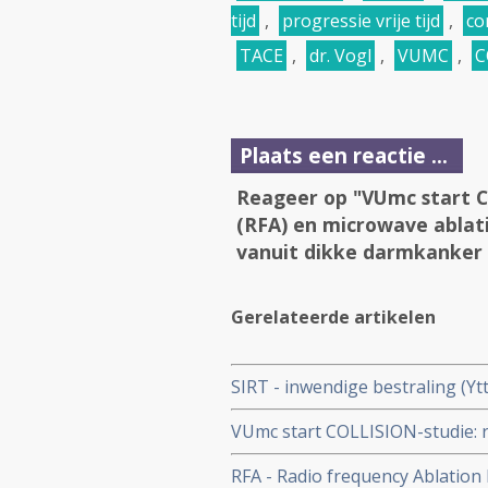
tijd
,
progressie vrije tijd
,
co
TACE
,
dr. Vogl
,
VUMC
,
C
Plaats een reactie ...
Reageer op "VUmc start C
(RFA) en microwave ablat
vanuit dikke darmkanker
Gerelateerde artikelen
SIRT - inwendige bestraling (Yt
rechtszijdige darmtumoren een v
VUmc start COLLISION-studie: r
maanden bij uitgezaaide darmk
(MWA) versus chirurgie voor l
RFA - Radio frequency Ablation
endeldarmkanker. copy 1