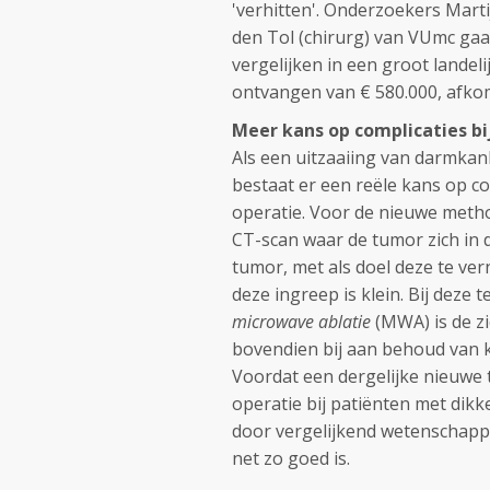
'verhitten'. Onderzoekers Marti
den Tol (chirurg) van VUmc ga
vergelijken in een groot landel
ontvangen van € 580.000, afkoms
Meer kans op complicaties bi
Als een uitzaaiing van darmkan
bestaat er een reële kans op co
operatie. Voor de nieuwe metho
CT-scan waar de tumor zich in d
tumor, met als doel deze te ver
deze ingreep is klein. Bij deze
microwave ablatie
(MWA) is de z
bovendien bij aan behoud van kw
Voordat een dergelijke nieuwe
operatie bij patiënten met di
door vergelijkend wetenschapp
net zo goed is.