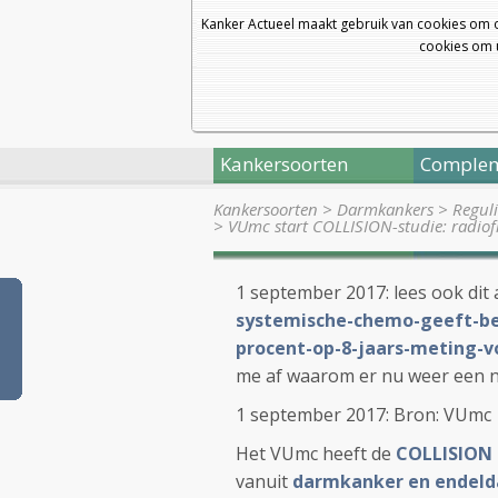
Kanker Actueel maakt gebruik van cookies om 
cookies om u
Kankersoorten
Complem
Kankersoorten
>
Darmkankers
>
Regul
>
VUmc start COLLISION-studie: radiof
1 september 2017: lees ook dit a
systemische-chemo-geeft-bet
procent-op-8-jaars-meting-v
me af waarom er nu weer een 
1 september 2017: Bron: VUmc
Het VUmc heeft de
COLLISION 
vanuit
darmkanker en endel