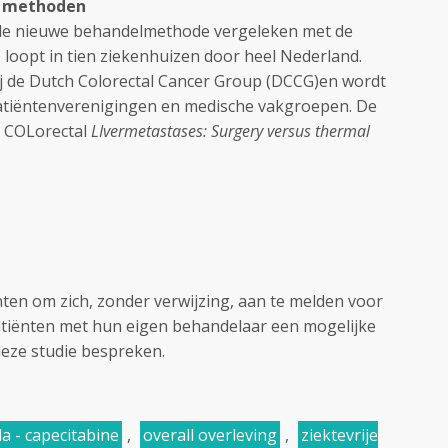
e methoden
 de nieuwe behandelmethode vergeleken met de
ie loopt in tien ziekenhuizen door heel Nederland.
j de Dutch Colorectal Cancer Group (DCCG)en wordt
patiëntenverenigingen en medische vakgroepen. De
: COLorectal
LIvermetastases: Surgery versus thermal
ten om zich, zonder verwijzing, aan te melden voor
 patiënten met hun eigen behandelaar een mogelijke
eze studie bespreken.
a - capecitabine
,
overall overleving
,
ziektevrije