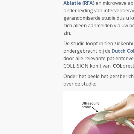
Ablatie (RFA)
en microwave abl
onder leiding van interventiera
gerandomiserde studie dus u ku
zich alleen aanmelden via uw be
zin.
De studie loopt in tien zieken
ondergebracht bij de
Dutch Co
door alle relevante patiëntenv
COLLISION komt van:
COL
orec
Onder het beeld het persberich
over de studie: