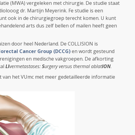
atie (MWA) vergeleken met chirurgie. De studie staat
diolooog dr. Martijn Meyerink. Fe studie is een
nt ook in de chirurgiegroep terecht komen. U kunt
handelend arts dus zelf bellen of mailen heeft geen
huizen door heel Nederland. De COLLISION is
lorectal Cancer Group (DCCG)
en wordt gesteund
erenigingen en medische vakgroepen. De afkorting
tal
LI
vermetastases:
S
urgery versus thermal ablat
ION
.
t van het VUmc met meer gedetailleerde informatie