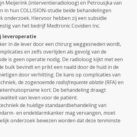
jn Meijerink (interventieradioloog) en Petrousjka van
an in hun COLLISION-studie beide behandelingen
ijk onderzoek. Hiervoor hebben zij een subsidie
tig van het bedrijf Medtronic Covidien Inc.
j leveroperatie
ker in de lever door een chirurg weggesneden wordt,
mplicaties en zelfs overlijden als gevolg van de
de is geen operatie nodig. De radioloog kijkt met een
e buik bevindt en prikt een naald door de huid in de
nietigen door verhitting. De kans op complicaties van
 techniek, de zogenoemde
radiofrequente ablatie
(RFA) en
iekenhuisopname kort. De behandeling draagt
aliteit van leven voor de patiënt.
 techniek de huidige standaardbehandeling van
kkedarm- en endeldarmkanker mag vervangen, moet
elijk onderzoek bewezen worden dat deze tenminste