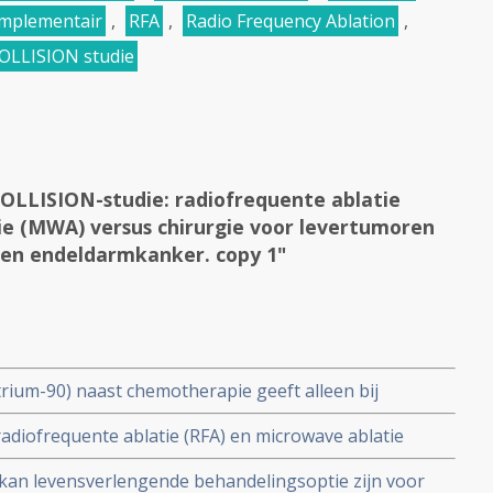
mplementair
,
RFA
,
Radio Frequency Ablation
,
OLLISION studie
OLLISION-studie: radiofrequente ablatie
ie (MWA) versus chirurgie voor levertumoren
 en endeldarmkanker. copy 1"
trium-90) naast chemotherapie geeft alleen bij
erschil in overall overleving OS = 22.0 vs 17.1
adiofrequente ablatie (RFA) en microwave ablatie
anker copy 1 copy 1
evertumoren vanuit dikke darmkanker en
 kan levensverlengende behandelingsoptie zijn voor