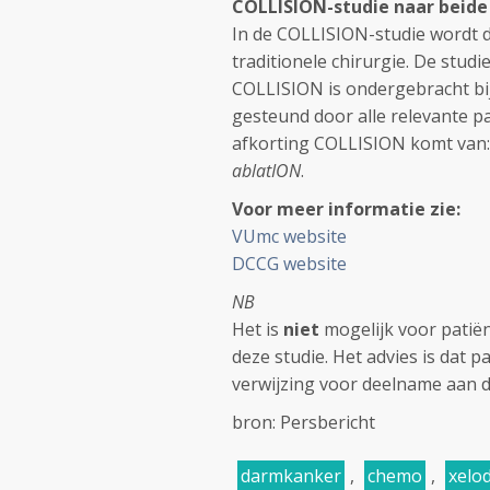
COLLISION-studie naar beid
In de COLLISION-studie wordt
traditionele chirurgie. De stud
COLLISION is ondergebracht bi
gesteund door alle relevante 
afkorting COLLISION komt van
ablatION
.
Voor meer informatie zie:
VUmc website
DCCG website
NB
Het is
niet
mogelijk voor patiën
deze studie. Het advies is dat
verwijzing voor deelname aan d
bron: Persbericht
darmkanker
,
chemo
,
xelod