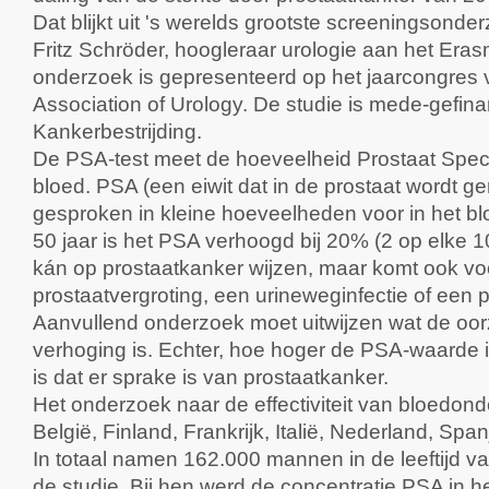
Dat blijkt uit 's werelds grootste screeningsonde
Fritz Schröder, hoogleraar urologie aan het Er
onderzoek is gepresenteerd op het jaarcongres
Association of Urology. De studie is mede-gefi
Kankerbestrijding.
De PSA-test meet de hoeveelheid Prostaat Speci
bloed. PSA (een eiwit dat in de prostaat wordt 
gesproken in kleine hoeveelheden voor in het b
50 jaar is het PSA verhoogd bij 20% (2 op elke 
kán op prostaatkanker wijzen, maar komt ook vo
prostaatvergroting, een urineweginfectie of een 
Aanvullend onderzoek moet uitwijzen wat de oo
verhoging is. Echter, hoe hoger de PSA-waarde i
is dat er sprake is van prostaatkanker.
Het onderzoek naar de effectiviteit van bloedond
België, Finland, Frankrijk, Italië, Nederland, Sp
In totaal namen 162.000 mannen in de leeftijd va
de studie. Bij hen werd de concentratie PSA in 