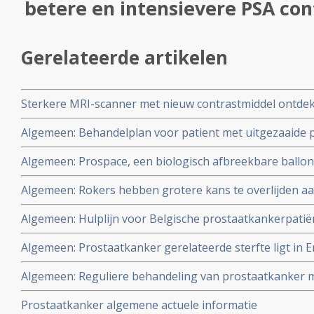
betere en intensievere PSA con
Gerelateerde artikelen
Sterkere MRI-scanner met nieuw contrastmiddel ontdek
prostaatkanker in lymfklieren tot op 1 mm nauwkeurig b
Algemeen: Behandelplan voor patient met uitgezaaide 
aan Radboud universiteit. copy 1
aanvullende niet toxische middelen, geschreven door 
Algemeen: Prospace, een biologisch afbreekbare ballo
artsen
69% bij bestraling van prostaatkanker blijkt uit vergeli
Algemeen: Rokers hebben grotere kans te overlijden a
lijkt waardevol aanvullend middel te worden bij bestral
prostaatkanker gerelateerd hartfalen en een grotere ka
Algemeen: Hulplijn voor Belgische prostaatkankerpati
behandeling dan niet rokers blijkt uit een 20 jarige st
Prostaatkliniek Service Alliantie Vlaanderen.
prostaatkanker.
Algemeen: Prostaatkanker gerelateerde sterfte ligt in
in Amerika blijkt uit nieuwe statistische cijfers over tien
Algemeen: Reguliere behandeling van prostaatkanker 
intensievere PSA controle in Amerika
relatief lage PSA is zinloos. De kans aan prostaatkanke
Prostaatkanker algemene actuele informatie
Gleasonscore van minder dan 7 is 1 op de 100. Artikel ge