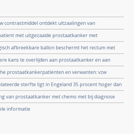
w contrastmiddel ontdekt uitzaaiingen van
tot op 1 mm nauwkeurig blijkt uit Nederlandse studie
atient met uitgezaaide prostaatkanker met
1
delen, geschreven door twee complementair werkende
gisch afbreekbare ballon beschermt het rectum met
kanker blijkt uit vergelijkende studie. Prospace balloon
re kans te overlijden aan prostaatkanker en aan
el te worden bij bestraling van prostaatgebied.
tfalen en een grotere kans op een recidief na een
sche prostaatkankerpatiënten en verwanten: vzw
jkt uit een 20 jarige studie bij 5366 mannen met
e Vlaanderen.
ateerde sterfte ligt in Engeland 35 procent hoger dan
istische cijfers over tien jaar. Oorzaak lijkt betere en
ng van prostaatkanker met chemo met bij diagnose
merika
e kans aan prostaatkanker te sterven met een
le informatie
s 1 op de 100. Artikel geplaatst april 2006