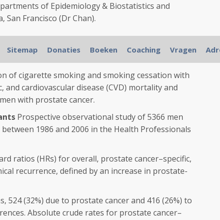
artments of Epidemiology & Biostatistics and
a, San Francisco (Dr Chan).
relation to prostate cancer mortality or recurrence in
Sitemap
Donaties
Boeken
Coaching
Vragen
Adr
mited, with few prostate cancer–specific outcomes.
on of cigarette smoking and smoking cessation with
ic, and cardiovascular disease (CVD) mortality and
men with prostate cancer.
ants
Prospective observational study of 5366 men
 between 1986 and 2006 in the Health Professionals
rd ratios (HRs) for overall, prostate cancer–specific,
cal recurrence, defined by an increase in prostate-
, 524 (32%) due to prostate cancer and 416 (26%) to
rences. Absolute crude rates for prostate cancer–