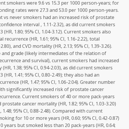
rent smokers were 9.6 vs 15.3 per 1000 person-years; for
ponding rates were 27.3 and 53.0 per 1000 person-years.
ent vs never smokers had an increased risk of prostate
confidence interval , 1.11-2.32), as did current smokers
3 (HR, 1.80; 95% CI, 1.04-3.12). Current smokers also
l recurrence (HR, 1.61; 95% CI, 1.16-2.22), total
-2.80), and CVD mortality (HR, 2.13; 95% CI, 1.39-3.26).
e and grade (likely intermediates of the relation of
ecurrence and survival), current smokers had increased
y (HR, 1.38; 95% CI, 0.94-2.03), as did current smokers
3 (HR, 1.41; 95% CI, 0.80-2.49); they also had an
ecurrence (HR, 1.47; 95% CI, 1.06-2.04). Greater number
h significantly increased risk of prostate cancer
recurrence. Current smokers of 40 or more pack-years
prostate cancer mortality (HR, 1.82; 95% CI, 1.03-3.20)
 1.48; 95% CI, 0.88-2.48). Compared with current
king for 10 or more years (HR, 0.60; 95% CI, 0.42-0.87)
10 years but smoked less than 20 pack-years (HR, 0.64;