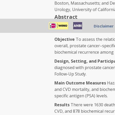
Boston, Massachusetts; and Dep
Urology, University of Californi
Abstract
Context
Studies of smoking in 
Disclaimer
prostate cancer patients are li
Objective
To assess the relati
overall, prostate cancer–specif
biochemical recurrence among 
Design, Setting, and Particip
diagnosed with prostate cancer
Follow-Up Study.
Main Outcome Measures
Haza
and CVD mortality, and biochemi
specific antigen (PSA) levels.
Results
There were 1630 deaths
CVD, and 878 biochemical recur