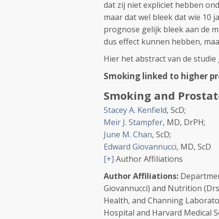
dat zij niet expliciet hebben o
maar dat wel bleek dat wie 10 j
prognose gelijk bleek aan de 
dus effect kunnen hebben, maar 
Hier het abstract van de studie
Smoking linked to higher p
Smoking and Prostat
Stacey A. Kenfield
, ScD
;
Meir J. Stampfer
, MD, DrPH
;
June M. Chan
, ScD
;
Edward Giovannucci
, MD, ScD
[+]
Author Affiliations
Author Affiliations:
Department
Giovannucci) and Nutrition (Dr
Health, and Channing Laborat
Hospital and Harvard Medical Sc