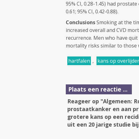
95% CI, 0.28-1.45) had prostate
0.61; 95% CI, 0.42-0.88).
Conclusions
Smoking at the tim
increased overall and CVD morta
recurrence. Men who have quit f
mortality risks similar to thos
hartfalen
,
kans op overlijde
Plaats een reactie ...
Reageer op "Algemeen: Ro
prostaatkanker en aan pr
grotere kans op een recid
uit een 20 jarige studie 