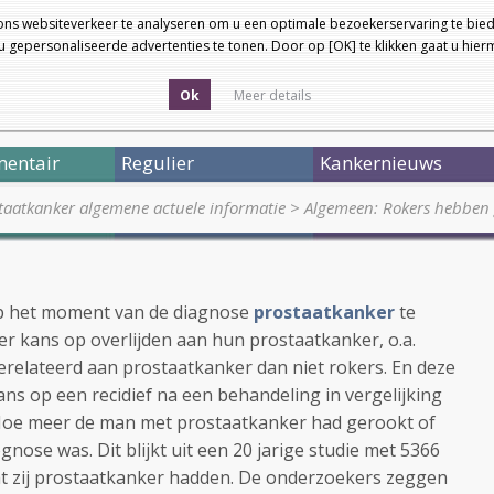
ons websiteverkeer te analyseren om u een optimale bezoekerservaring te bied
 gepersonaliseerde advertenties te tonen. Door op [OK] te klikken gaat u hie
Ok
Meer details
entair
Regulier
Kankernieuws
taatkanker algemene actuele informatie
>
Algemeen: Rokers hebben g
p het moment van de diagnose
prostaatkanker
te
 kans op overlijden aan hun prostaatkanker, o.a.
gerelateerd aan prostaatkanker dan niet rokers. En deze
 op een recidief na een behandeling in vergelijking
Hoe meer de man met prostaatkanker had gerookt of
gnose was. Dit blijkt uit een 20 jarige studie met 5366
t zij prostaatkanker hadden. De onderzoekers zeggen