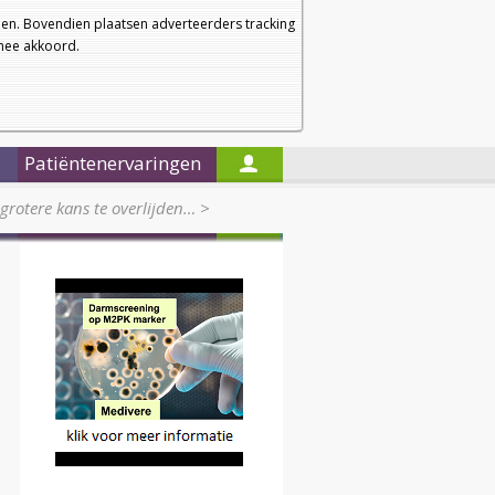
a
a
Startpagina
Nieuwsbrief
a
en. Bovendien plaatsen adverteerders tracking
rmee akkoord.
Alleen in de titels zoeken
Patiëntenervaringen
rotere kans te overlijden…
>