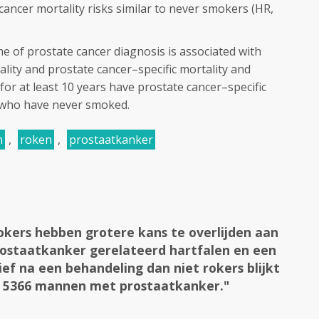
 cancer mortality risks similar to never smokers (HR,
e of prostate cancer diagnosis is associated with
lity and prostate cancer–specific mortality and
or at least 10 years have prostate cancer–specific
e who have never smoked.
n
,
roken
,
prostaatkanker
kers hebben grotere kans te overlijden aan
ostaatkanker gerelateerd hartfalen en een
ief na een behandeling dan niet rokers blijkt
bij 5366 mannen met prostaatkanker."