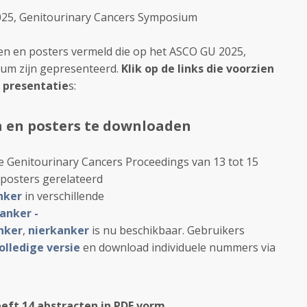
2025, Genitourinary Cancers Symposium
en en posters vermeld die op het ASCO GU 2025,
um zijn gepresenteerd.
Klik op de links die voorzien
e presentatie
s:
n en posters te downloaden
 Genitourinary Cancers Proceedings van 13 tot 15
 posters gerelateerd
nker
in verschillende
anker -
nker
,
nierkanker
is nu beschikbaar. Gebruikers
olledige versie
en download individuele nummers via
eft 14 abstracten in PDF vorm