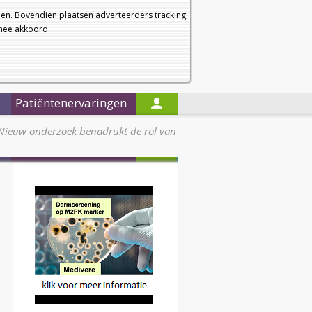
a
a
Startpagina
Nieuwsbrief
a
en. Bovendien plaatsen adverteerders tracking
rmee akkoord.
Alleen in de titels zoeken
Patiëntenervaringen
Nieuw onderzoek benadrukt de rol van