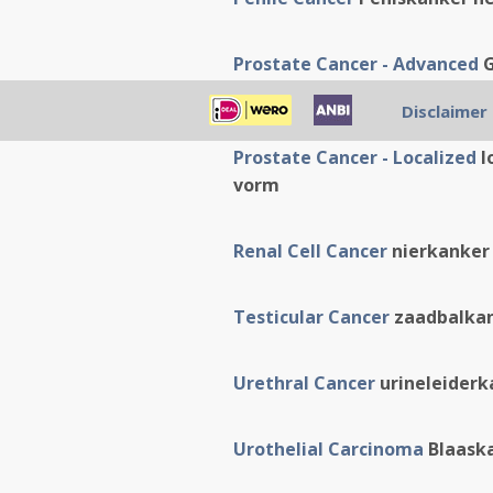
Prostate Cancer - Advanced
G
abstracten in PDF vorm
Disclaimer
Prostate Cancer - Localized
l
vorm
Renal Cell Cancer
nierkanker 
Testicular Cancer
zaadbalkan
Urethral Cancer
urineleiderk
Urothelial Carcinoma
Blaaska