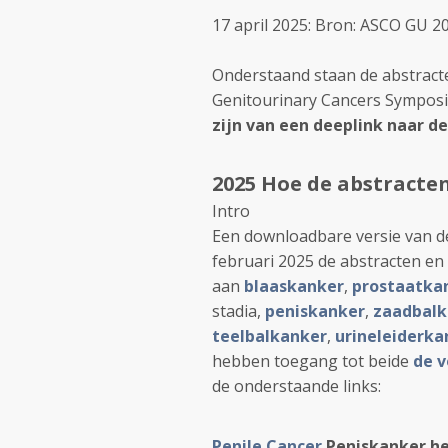
17 april 2025: Bron: ASCO GU 
Onderstaand staan de abstract
Genitourinary Cancers Symposi
zijn van een deeplink naar d
2025 Hoe de abstracte
Intro
Een downloadbare versie van de
februari 2025 de abstracten en
aan
blaaskanker
,
prostaatka
stadia,
peniskanker
,
zaadbalk
teelbalkanker
,
urineleiderka
hebben toegang tot beide
de v
de onderstaande links:
Penile Cancer
Peniskanker he