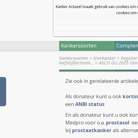
Kanker Actueel maakt gebruik van cookies om 
cookies om u
Kankersoorten
Complem
Kankersoorten
>
Nierkanker
>
Regulier
leefstijlfactoren…
>
ASCO GU 2025 Geni
Zie ook in gerelateerde artikel
Als donateur kunt u ook
kortin
een
ANBI status
En als donateur kunt u ook kort
Medpro voor o.a.
prostasol
een
bij
prostaatkanker
als altern