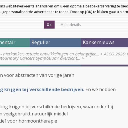
ons websiteverkeer te analyseren om u een optimale bezoekerservaring te bied
 gepersonaliseerde advertenties te tonen. Door op [OK] te klikken gaat u hie
Ok
Meer details
entair
Regulier
Kankernieuws
 - nierkanker: actuele ontwikkelingen en belangrijke…
>
ASCO 2026: 
tourinary Cancers Symposium: overzicht…
>
en voor abstracten van vorige jaren
g krijgen bij verschillende bedrijven.
En we hebben
ing krijgen bij verschillende bedrijven, waaronder bij
 veelgebruikt natuurlijk middel
atief voor hormoontherapie