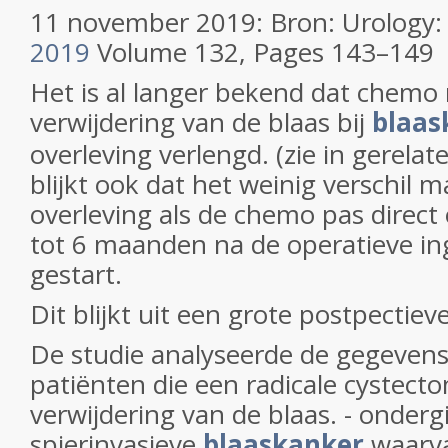
11 november 2019: Bron: Urology
2019
Volume 132, Pages 143–149
Het is al langer bekend dat chemo 
verwijdering van de blaas bij
blaas
overleving verlengd. (zie in gerelat
blijkt ook dat het weinig verschil m
overleving als de chemo pas direct
tot 6 maanden na de operatieve i
gestart.
Dit blijkt uit een grote postpectiev
De studie analyseerde de gegeven
patiënten die een radicale cystecto
verwijdering van de blaas. - onder
spierinvasieve
blaaskanker
waarva