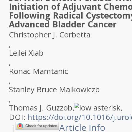
Initiation of Adjuvant Chem
Following Radical Cystectomy
Advanced Bladder Cancer
Christopher J. Corbett
a
,
Leilei Xia
b
,
Ronac Mamtani
c
,
Stanley Bruce Malkowicz
b
,
Thomas J. Guzzo
b
,
,
DOI:
https://doi.org/10.1016/j.uro
Article Info
|