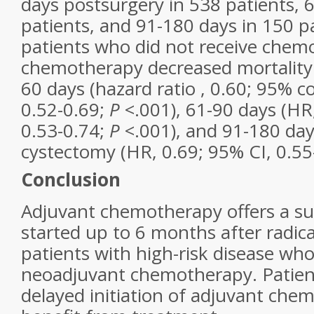
days postsurgery in 538 patients, 
patients, and 91-180 days in 150 pa
patients who did not receive chem
chemotherapy decreased mortality
60 days (hazard ratio , 0.60; 95% co
0.52-0.69;
P
<.001), 61-90 days (HR,
0.53-0.74;
P
<.001), and 91-180 days
cystectomy (HR, 0.69; 95% CI, 0.55
Conclusion
Adjuvant chemotherapy offers a su
started up to 6 months after radic
patients with high-risk disease who
neoadjuvant chemotherapy. Patien
delayed initiation of adjuvant chem