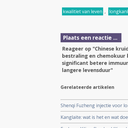
kwalitiet van leven
,
longkan
Plaats een reactie ...
Reageer op "Chinese kruid
bestraling en chemokuur b
significant betere immuun
langere levensduur"
Gerelateerde artikelen
Shenqi Fuzheng injectie voor l
aantal witte bloedcellen, regul
Kanglaite: wat is het en wat doe
tumormarkers en verbetert de 
over deze Chinese kruidenmix.