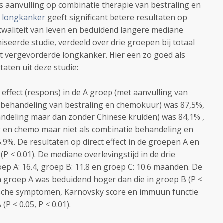
s aanvulling op combinatie therapie van bestraling en
ge longkanker
geeft significant betere resultaten op
waliteit van leven en beduidend langere mediane
iseerde studie, verdeeld over drie groepen bij totaal
 vergevorderde longkanker. Hier een zo goed als
ltaten uit deze studie:
ffect (respons) in de A groep (met aanvulling van
 behandeling van bestraling en chemokuur) was 87,5%,
andeling maar dan zonder Chinese kruiden) was 84,1% ,
ng en chemo maar niet als combinatie behandeling en
9%. De resultaten op direct effect in de groepen A en
P < 0.01). De mediane overlevingstijd in de drie
ep A: 16.4, groep B: 11.8 en groep C: 10.6 maanden. De
in groep A was beduidend hoger dan die in groep B (P <
nische symptomen, Karnovsky score en immuun functie
P < 0.05, P < 0.01).