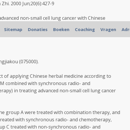
Zhi. 2000 Jun;20(6):427-9
 advanced non-small cell lung cancer with Chinese
 synchronous radio- and chemotherapy]
Sitemap
Donaties
Boeken
Coaching
Vragen
Adr
ngjiakou (075000).
ct of applying Chinese herbal medicine according to
CM combined with synchronous radio- and
apy) in treating advanced non-small cell lung cancer
he group A were treated with combination therapy, and
 treated with synchronous radio- and chemotherapy,
roup C treated with non-synchronous radio- and