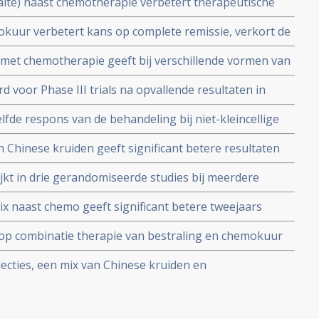
aite) naast chemotherapie verbetert therapeutische
orderde gastro-intestinale tumoren, vermindert
okuur verbetert kans op complete remissie, verkort de
teit van leven
 en vermindert aantal en ernst van infecties
met chemotherapie geeft bij verschillende vormen van
, longkanker en spijsverteringskanker uitstekende
voor Phase III trials na opvallende resultaten in
eving
r.
elfde respons van de behandeling bij niet-kleincellige
p vs 14.29% in de chemotherapie groep, maar als
n Chinese kruiden geeft significant betere resultaten
he effect veel beter
kuren bij oude demente kankerpatiënten met niet-
jkt in drie gerandomiseerde studies bij meerdere
slokdarmkanker en borstkanker de tumorsterfte -
ix naast chemo geeft significant betere tweejaars
 en uitzaaiingskansen te verminderen , zelfs te
 kwaliteit van leven dan alleen chemo bij niet-klein-
 op combinatie therapie van bestraling en chemokuur
er geeft significant betere immuunfunctie, betere
jecties, een mix van Chinese kruiden en
levensduur
t