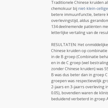
Traditionele Chinese kruiden al
chemokuur bij
niet-klein-celli
betere immuunfunctie, betere k
overlevingstijd, aldus gerandom
134 deelnemende patiënten met
letterlijke vertaling van de resu
RESULTATEN: Het onmiddelijke e
Chinese kruiden op combinatie
in de B groep (Combinatie beh
en in de C groep (wel bestrali
zonder Chinese kruiden) was 55.
B was dus beter dan in groep C (
groepen was respectievelijk gro
2-jaars en 3-jaarrs overleving 
0.05), bovendien waren de kli
beduidend verbeterd in groep A (