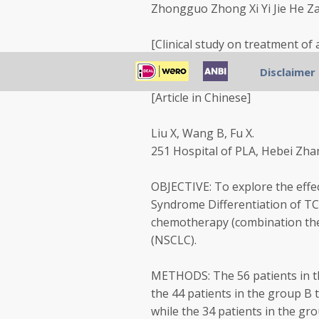
Zhongguo Zhong Xi Yi Jie He Za 
[Clinical study on treatment of
herbal medicine combined with
Disclaimer
[Article in Chinese]
Liu X, Wang B, Fu X.
251 Hospital of PLA, Hebei Zha
OBJECTIVE: To explore the effe
Syndrome Differentiation of T
chemotherapy (combination ther
(NSCLC).
METHODS: The 56 patients in t
the 44 patients in the group B
while the 34 patients in the g