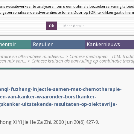
ons websiteverkeer te analyseren om u een optimale bezoekerservaring te bied
 gepersonaliseerde advertenties te tonen. Door op [OK] te klikken gaat u hie
Ok
Meer details
entair
Regulier
Kankernieuws
taire en alternatieve middelen…
>
Chinese medicijnen - TCM: tradi
, een mix van…
>
Chinese kruiden als aanvulling op combinatie ther
:
henqi-fuzheng-injectie-samen-met-chemotherapie-
men-van-kanker-waaronder-borstkanker-
gskanker-uitstekende-resultaten-op-ziektevrije-
ng Xi Yi Jie He Za Zhi. 2000 Jun;20(6):427-9.