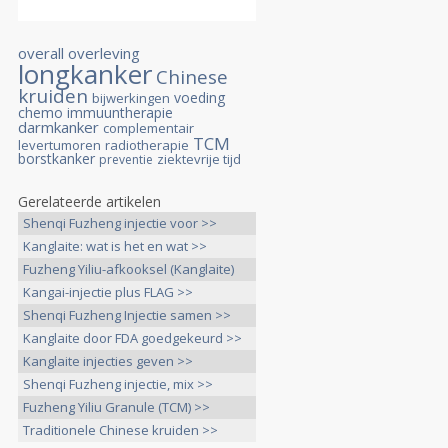
overall overleving
longkanker
Chinese
kruiden
voeding
bijwerkingen
chemo
immuuntherapie
darmkanker
complementair
TCM
levertumoren
radiotherapie
borstkanker
ziektevrije tijd
preventie
Gerelateerde artikelen
Shenqi Fuzheng injectie voor >>
Kanglaite: wat is het en wat >>
Fuzheng Yiliu-afkooksel (Kanglaite)
>>
Kangai-injectie plus FLAG >>
Shenqi Fuzheng Injectie samen >>
Kanglaite door FDA goedgekeurd >>
Kanglaite injecties geven >>
Shenqi Fuzheng injectie, mix >>
Fuzheng Yiliu Granule (TCM) >>
Traditionele Chinese kruiden >>