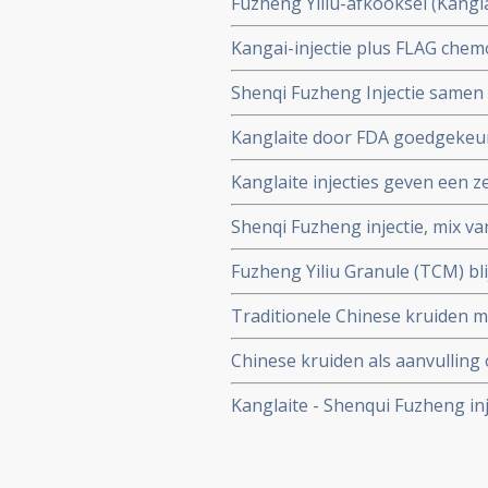
Fuzheng Yiliu-afkooksel (Kangl
effecten bij patienten met gev
Kangai-injectie plus FLAG chem
bijwerkingen en verbetert kwali
periode van beenmergsuppressie
Shenqi Fuzheng Injectie samen 
kanker, waaronder borstkanker
Kanglaite door FDA goedgekeurd 
resultaten op ziektevrije overl
eerdere trials bij o.a. longkanke
Kanglaite injecties geven een z
longkanker, 12.15% in KLT groe
Shenqi Fuzheng injectie, mix va
Kanglaite aanslaat is het klinisc
van deze injecties naast chemo
Fuzheng Yiliu Granule (TCM) bli
klein-cellige longkanker.
vormen van kanker, waaronder 
Traditionele Chinese kruiden m
apoptosisproces - te stimuleren
overlevingscijfers en superieure
voorkomen
Chinese kruiden als aanvulling
cellige longkankerpatiënten.
bij niet-klein-cellige longkank
Kanglaite - Shenqui Fuzheng in
kwaliteit van leven en langere 
plantenextracten. Een overzich