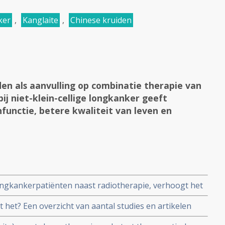
ker
,
Kanglaite
,
Chinese kruiden
en als aanvulling op combinatie therapie van
ij niet-klein-cellige longkanker geeft
functie, betere kwaliteit van leven en
ongkankerpatiënten naast radiotherapie, verhoogt het
eert de immuunfunctie van T-cellen, vermindert
t het? Een overzicht van aantal studies en artikelen
klinische werkzaamheid copy 1