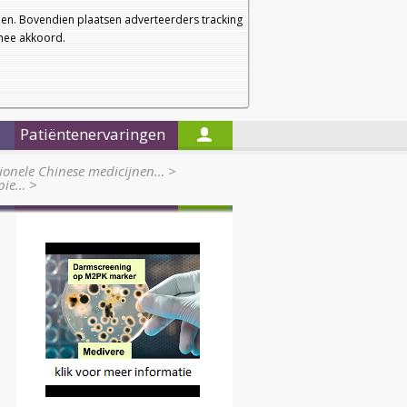
a
a
Startpagina
Nieuwsbrief
a
en. Bovendien plaatsen adverteerders tracking
rmee akkoord.
Alleen in de titels zoeken
Patiëntenervaringen
tionele Chinese medicijnen…
>
apie…
>