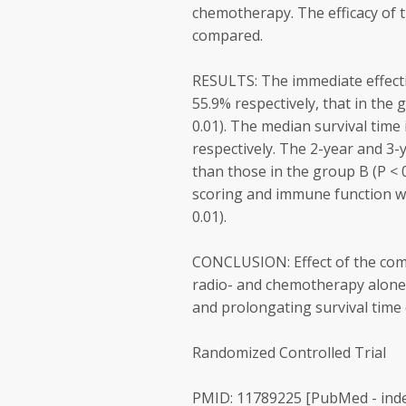
chemotherapy. The efficacy of 
compared.
RESULTS: The immediate effecti
55.9% respectively, that in the
0.01). The median survival time
respectively. The 2-year and 3-
than those in the group B (P < 
scoring and immune function we
0.01).
CONCLUSION: Effect of the comb
radio- and chemotherapy alone i
and prolongating survival time 
Randomized Controlled Trial
PMID: 11789225 [PubMed - ind