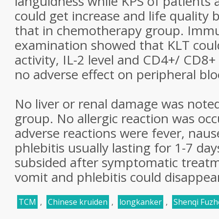
languidness while KPS of patients
could get increase and life quality
that in chemotherapy group. Immu
examination showed that KLT could
activity, IL-2 level and CD4+/ CD8+
no adverse effect on peripheral blo
No liver or renal damage was noted
group. No allergic reaction was oc
adverse reactions were fever, naus
phlebitis usually lasting for 1-7 da
subsided after symptomatic treat
vomit and phlebitis could disappea
TCM
,
Chinese kruiden
,
longkanker
,
Shenqi Fuzhe