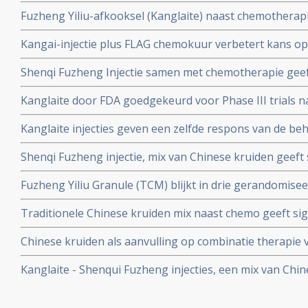
over deze Chinese kruidenmix.
Fuzheng Yiliu-afkooksel (Kanglaite) naast chemotherap
effecten bij patienten met gevorderde gastro-intestina
Kangai-injectie plus FLAG chemokuur verbetert kans op
bijwerkingen en verbetert kwaliteit van leven
periode van beenmergsuppressie en vermindert aantal e
Shenqi Fuzheng Injectie samen met chemotherapie geeft
kanker, waaronder borstkanker, longkanker en spijsve
Kanglaite door FDA goedgekeurd voor Phase III trials n
resultaten op ziektevrije overleving
eerdere trials bij o.a. longkanker.
Kanglaite injecties geven een zelfde respons van de beha
longkanker, 12.15% in KLT groep vs 14.29% in de chemo
Shenqi Fuzheng injectie, mix van Chinese kruiden geeft 
Kanglaite aanslaat is het klinische effect veel beter
van deze injecties naast chemokuren bij oude demente 
Fuzheng Yiliu Granule (TCM) blijkt in drie gerandomisee
klein-cellige longkanker.
vormen van kanker, waaronder slokdarmkanker en bors
Traditionele Chinese kruiden mix naast chemo geeft sig
apoptosisproces - te stimuleren en uitzaaiingskansen te
overlevingscijfers en superieure kwaliteit van leven dan 
voorkomen
Chinese kruiden als aanvulling op combinatie therapie
cellige longkankerpatiënten.
bij niet-klein-cellige longkanker geeft significant bete
Kanglaite - Shenqui Fuzheng injecties, een mix van Chi
kwaliteit van leven en langere levensduur
plantenextracten. Een overzicht