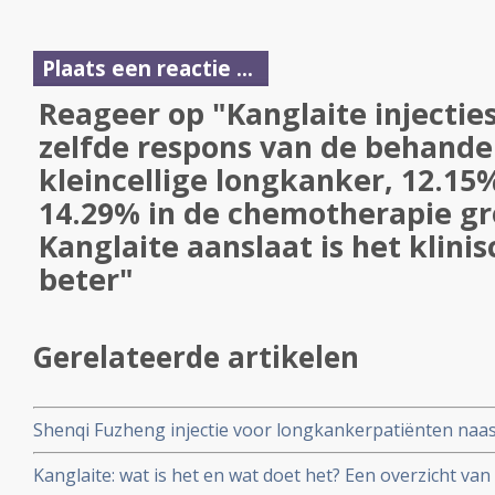
Plaats een reactie ...
Reageer op "Kanglaite injectie
zelfde respons van de behandeli
kleincellige longkanker, 12.15
14.29% in de chemotherapie gr
Kanglaite aanslaat is het klinis
beter"
Gerelateerde artikelen
Shenqi Fuzheng injectie voor longkankerpatiënten naas
aantal witte bloedcellen, reguleert de immuunfunctie va
Kanglaite: wat is het en wat doet het? Een overzicht van
tumormarkers en verbetert de klinische werkzaamheid 