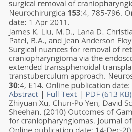
surgical removal of craniopharyng
Neurochirurgica
153
:4, 785-796. O
date: 1-Apr-2011.
James K.
Liu
,
M.D.
,
Lana D.
Christi
Patel
,
B.A.
, and
Jean Anderson
Eloy
Surgical nuances for removal of re
craniopharyngioma via the endosc
extended transsphenoidal transp
transtuberculum approach.
Neuros
30
:4, E14. Online publication date:
Abstract
|
Full Text
|
PDF (613 KB)
Zhiyuan
Xu
,
Chun-Po
Yen
,
David
Sc
Sheehan. (2010) Outcomes of Gam
for craniopharyngiomas.
Journal o
Online publication date: 14-Dec-20