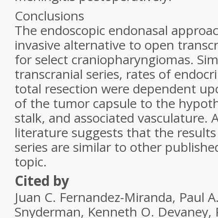
Conclusions
The endoscopic endonasal approach
invasive alternative to open transc
for select craniopharyngiomas. Simi
transcranial series, rates of endoc
total resection were dependent u
of the tumor capsule to the hypoth
stalk, and associated vasculature. 
literature suggests that the results
series are similar to other publishe
topic.
Cited by
Juan C.
Fernandez-Miranda
,
Paul A
Snyderman
,
Kenneth O.
Devaney
,