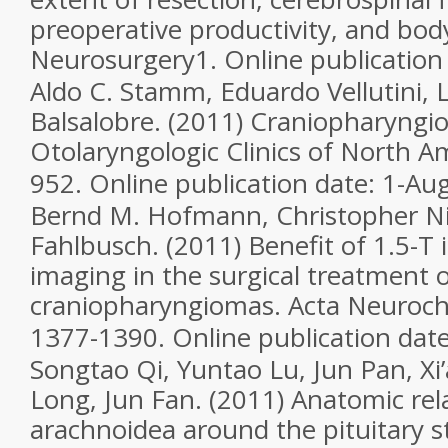
preoperative productivity, and bod
Neurosurgery
1. Online publication
Aldo C.
Stamm
,
Eduardo
Vellutini
,
Balsalobre. (2011) Craniopharyngi
Otolaryngologic Clinics of North A
952. Online publication date: 1-Au
Bernd M.
Hofmann
,
Christopher
N
Fahlbusch. (2011) Benefit of 1.5-T
imaging in the surgical treatment 
craniopharyngiomas.
Acta Neuroch
1377-1390. Online publication date
Songtao
Qi
,
Yuntao
Lu
,
Jun
Pan
,
Xi
Long
,
Jun
Fan. (2011) Anatomic rel
arachnoidea around the pituitary st