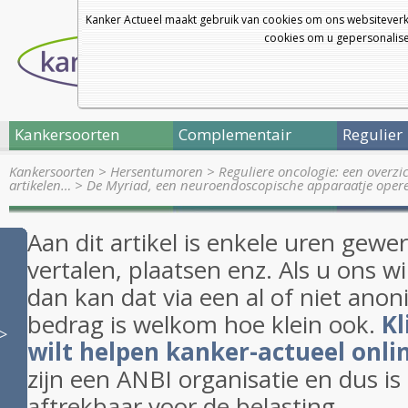
Kanker Actueel maakt gebruik van cookies om ons websiteverk
cookies om u gepersonalisee
Kankersoorten
Complementair
Regulier
Kankersoorten
>
Hersentumoren
>
Reguliere oncologie: een overz
artikelen…
>
De Myriad, een neuroendoscopische apparaatje oper
Aan dit artikel is enkele uren gewe
vertalen, plaatsen enz. Als u ons w
dan kan dat via een al of niet anon
bedrag is welkom hoe klein ook.
Kl
>
wilt helpen kanker-actueel onli
zijn een ANBI organisatie en dus i
aftrekbaar voor de belasting.