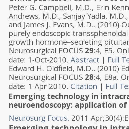
Peter G.
Campbell
,
M.D.
,
Erin
Kenn
Andrews
,
M.D.
,
Sanjay
Yadla
,
M.D.
and
James J.
Evans
,
M.D.. (2010) O
purely endoscopic transsphenoidal 
growth hormone–secreting pituita
Neurosurgical FOCUS
29
:4, E5. On
date: 1-Oct-2010.
Abstract
|
Full T
Edward H.
Oldfield
,
M.D.. (2010) Edi
Neurosurgical FOCUS
28
:4, E8a. O
date: 1-Apr-2010.
Citation
|
Full Te
Emerging technology in intracr
neuroendoscopy: application of
Neurosurg Focus.
2011 Apr;30(4):E
Emerging technology in intra