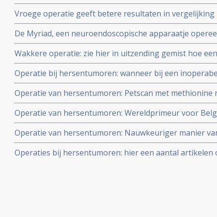
fluorescerentie en MRI geleiding - geeft verdubbeling va
Vroege operatie geeft betere resultaten in vergelijking
mediane langere overleving
overlevingskansen en overlevingstijd bij laaggradige 
De Myriad, een neuroendoscopische apparaatje opereert
glioom
hersentumoren en kan ook tumorweefsel weghalen die
Wakkere operatie: zie hier in uitzending gemist hoe ee
hersentumor verloopt.
Operatie bij hersentumoren: wanneer bij een inoperab
Multiforme) toch een groot gedeelte (75% of meer) ka
Operatie van hersentumoren: Petscan met methionine n
voor langere levensduur, echter niet voor genezing. Art
nauwkeuriger grenzen aan van operatieve ingreep bij 
Operatie van hersentumoren: Wereldprimeur voor Belg
met als resultaat beduidend beter en nauwkeuriger - vei
van extra miscroscoop tijdens operatie van hersentum
Operatie van hersentumoren: Nauwkeuriger manier van 
hoe operatie verloopt.
hersentumoren in Academisch Ziekenhuis Maastricht d
Operaties bij hersentumoren: hier een aantal artikelen
scanner tijdens operatie.
chirurgie bij hersentumoren bij elkaar gezet.