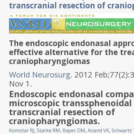
transcranial resection of crani
The endoscopic endonasal appro
effective alternative for the tr
craniopharyngiomas
World Neurosurg.
2012 Feb;77(2):
Nov 1.
Endoscopic endonasal compa
microscopic transsphenoidal
transcranial resection of
craniopharyngiomas.
Komotar RJ
,
Starke RM
,
Raper DM
,
Anand VK
,
Schwartz