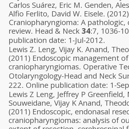
Carlos
Suárez
,
Eric M.
Genden
,
Ale
Alfio
Ferlito
,
David W.
Eisele. (2012)
Craniopharyngioma: A pathologic, cl
review.
Head & Neck
34
:7, 1036-1
publication date: 1-Jul-2012.
Lewis Z.
Leng
,
Vijay K.
Anand
,
Theo
(2011) Endoscopic management of
craniopharyngiomas.
Operative Te
Otolaryngology-Head and Neck Su
222. Online publication date: 1-Se
Lewis Z
Leng
,
Jeffrey P
Greenfield
,
Souweidane
,
Vijay K
Anand
,
Theod
(2011) Endoscopic, endonasal resec
craniopharyngiomas: analysis of o
extent of resection, cerebrospinal f