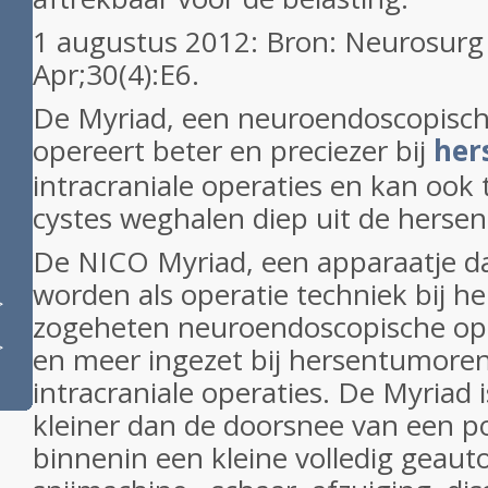
1 augustus 2012: Bron: Neurosurg
Apr;30(4):E6.
De Myriad, een neuroendoscopisch
opereert beter en preciezer bij
her
intracraniale operaties en kan ook
cystes weghalen diep uit de herse
De NICO Myriad, een apparaatje da
worden als operatie techniek bij 
>
zogeheten neuroendoscopische op
>
en meer ingezet bij hersentumoren,
intracraniale operaties. De Myriad 
kleiner dan de doorsnee van een p
binnenin een kleine volledig geau