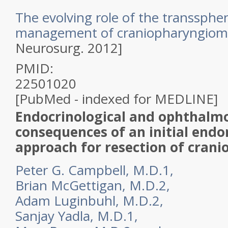
The evolving role of the transsphen
management of craniopharyngiom
Neurosurg. 2012]
PMID:
22501020
[PubMed - indexed for MEDLINE]
Endocrinological and ophthalmo
consequences of an initial endo
approach for resection of cran
Peter G.
Campbell
,
M.D.
1
,
Brian
McGettigan
,
M.D.
2
,
Adam
Luginbuhl
,
M.D.
2
,
Sanjay
Yadla
,
M.D.
1
,