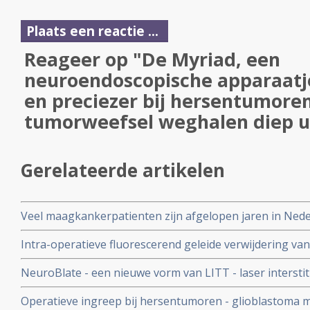
Plaats een reactie ...
Reageer op "De Myriad, een
neuroendoscopische apparaatj
en preciezer bij hersentumore
tumorweefsel weghalen diep u
Gerelateerde artikelen
Veel maagkankerpatienten zijn afgelopen jaren in Ned
behandeling ontnomen door weigering van operatieve i
Intra-operatieve fluorescerend geleide verwijdering 
- glioma blastoma waarbij 5-aminolevulinic acid wordt ge
NeuroBlate - een nieuwe vorm van LITT - laser interstiti
resultaten dan met conventionele geleide operatie
veilige en succesvolle operatie techniek voor hersentu
Operatieve ingreep bij hersentumoren - glioblastoma m