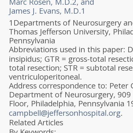
Marc
Rosen
,
M.D.
2
, and
James J.
Evans
,
M.D.
1
1
Departments of Neurosurgery a
Thomas Jefferson University, Phila
Pennsylvania
Abbreviations used in this paper:
DI
insipidus
;
GTR = gross-total resect
total resection
;
STR = subtotal rese
ventriculoperitoneal
.
Address correspondence to
: Peter
Department of Neurosurgery, 909 
Floor, Philadelphia, Pennsylvania 
campbell@jeffersonhospital.
org
.
Related Articles
By Keywords: