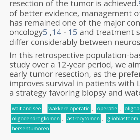
resection of the tumor is achieved.
of better evidence, management o
has remained one of the major cont
oncology
5
,
14
-
15
and treatment s
differ considerably between neuros
In this retrospective population-ba
study over a 12-year period, we aim
early tumor resection, as the prefe
improves survival in patients wit
a strategy favoring biopsy and wat
wait and see
,
wakkere operatie
,
operatie
,
oligo
oligodendrogliomen
,
astrocytomen
,
glioblastoom
hersentumoren