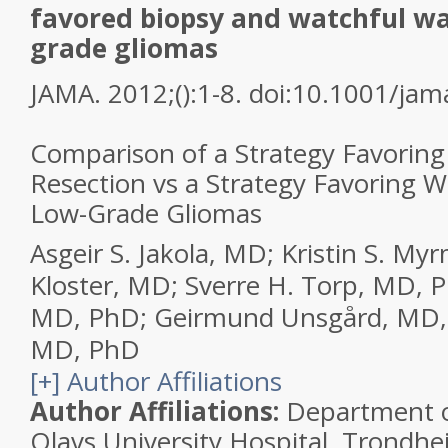
favored biopsy and watchful wa
grade gliomas
JAMA.
2012;():1-8. doi:10.1001/ja
Comparison of a Strategy Favoring 
Resection vs a Strategy Favoring W
Low-Grade Gliomas
Asgeir S. Jakola, MD; Kristin S. My
Kloster, MD; Sverre H. Torp, MD, P
MD, PhD; Geirmund Unsgård, MD, 
MD, PhD
[
+
] Author Affiliations
Author Affiliations:
Department o
Olavs University Hospital, Trondhe