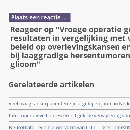
Plaats een reactie ...
Reageer op "Vroege operatie g
resultaten in vergelijking met
beleid op overlevingskansen en
bij laaggradige hersentumoren
glioom"
Gerelateerde artikelen
Veel maagkankerpatienten zijn afgelopen jaren in Ned
behandeling ontnomen door weigering van operatieve i
Intra-operatieve fluorescerend geleide verwijdering 
- glioma blastoma waarbij 5-aminolevulinic acid wordt ge
NeuroBlate - een nieuwe vorm van LITT - laser interstiti
resultaten dan met conventionele geleide operatie