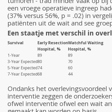
tumoren - trad minder vaak op bij 
een vroege operatieve ingreep ha
(37% versus 56%, p = .02) in vergel
patiënten uit de wait and see groe
Een staatje met verschil in over
Survival
Early Resection
Watchful Waiting
Hospital, %
Hospital, %
1-Year
89
89
3-Year Expected
80
70
5-Year Expected
74
60
7-Year Expected
68
44
Ondanks het overlevingsvoordeel 
interventie zeggen de onderzoeker
ofwel interventie ofwel een wait an
gemaakt kan worden op basis