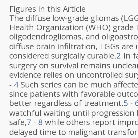
Figures in this Article
The diffuse low-grade gliomas (LGG
Health Organization (WHO) grade I
oligodendrogliomas, and oligoastr
diffuse brain infiltration, LGGs are 
considered surgically curable.
2
In f
surgery on survival remains unclea
evidence relies on uncontrolled surg
-
4
Such series can be much affecte
since patients with favorable out
better regardless of treatment.
5
-
watchful waiting until progression
safe,
7
-
8
while others report impr
delayed time to malignant transfor