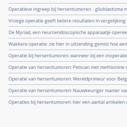
veilige en succesvolle operatie techniek voor hersentu
Operatieve ingreep bij hersentumoren - glioblastoma m
fluorescerentie en MRI geleiding - geeft verdubbeling va
Vroege operatie geeft betere resultaten in vergelijking
mediane langere overleving
overlevingskansen en overlevingstijd bij laaggradige 
De Myriad, een neuroendoscopische apparaatje opereert
glioom
hersentumoren en kan ook tumorweefsel weghalen die
Wakkere operatie: zie hier in uitzending gemist hoe ee
hersentumor verloopt.
Operatie bij hersentumoren: wanneer bij een inoperab
Multiforme) toch een groot gedeelte (75% of meer) ka
Operatie van hersentumoren: Petscan met methionine n
voor langere levensduur, echter niet voor genezing. Art
nauwkeuriger grenzen aan van operatieve ingreep bij 
Operatie van hersentumoren: Wereldprimeur voor Belg
met als resultaat beduidend beter en nauwkeuriger - vei
van extra miscroscoop tijdens operatie van hersentum
Operatie van hersentumoren: Nauwkeuriger manier van 
hoe operatie verloopt.
hersentumoren in Academisch Ziekenhuis Maastricht d
Operaties bij hersentumoren: hier een aantal artikelen
scanner tijdens operatie.
chirurgie bij hersentumoren bij elkaar gezet.