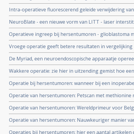
behandeling ontnomen door weigering van operatieve i
Intra-operatieve fluorescerend geleide verwijdering 
- glioma blastoma waarbij 5-aminolevulinic acid wordt ge
NeuroBlate - een nieuwe vorm van LITT - laser interstiti
resultaten dan met conventionele geleide operatie
veilige en succesvolle operatie techniek voor hersentu
Operatieve ingreep bij hersentumoren - glioblastoma m
fluorescerentie en MRI geleiding - geeft verdubbeling va
Vroege operatie geeft betere resultaten in vergelijking
mediane langere overleving
overlevingskansen en overlevingstijd bij laaggradige 
De Myriad, een neuroendoscopische apparaatje opereert
glioom
hersentumoren en kan ook tumorweefsel weghalen die
Wakkere operatie: zie hier in uitzending gemist hoe ee
hersentumor verloopt.
Operatie bij hersentumoren: wanneer bij een inoperab
Multiforme) toch een groot gedeelte (75% of meer) ka
Operatie van hersentumoren: Petscan met methionine n
voor langere levensduur, echter niet voor genezing. Art
nauwkeuriger grenzen aan van operatieve ingreep bij 
Operatie van hersentumoren: Wereldprimeur voor Belg
met als resultaat beduidend beter en nauwkeuriger - vei
van extra miscroscoop tijdens operatie van hersentum
Operatie van hersentumoren: Nauwkeuriger manier van 
hoe operatie verloopt.
hersentumoren in Academisch Ziekenhuis Maastricht d
Operaties bij hersentumoren: hier een aantal artikelen
scanner tijdens operatie.