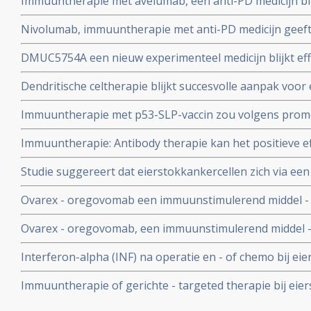
Immuuntherapie met avelumab, een anti-PD medicijn blij
resultaten bij patienten met zwaar voorbehandelde ve
Nivolumab, immuuntherapie met anti-PD medicijn geeft 
zwaar voorbehandelde platinum resistente eierstokka
DMUC5754A een nieuw experimenteel medicijn blijkt effe
een stadium van resistentie van op platinum gebaseerd
Dendritische celtherapie blijkt succesvolle aanpak voor 
studie
Immuuntherapie met p53-SLP-vaccin zou volgens prom
veelbelovende behandeling zijn, maar eerdere fase II stu
Immuuntherapie: Antibody therapie kan het positieve ef
therapeutisch effect is met deze aanpak
blijkt uit studies met uitbehandelde eierstokkankerpati
Studie suggereert dat eierstokkankercellen zich via een
melanoompatienten. Veel patienten hebben er veel baat
collageen IV - dusdanig kunnen aanpassen dat immunit
Ovarex - oregovomab een immuunstimulerend middel - st
significant langere overleving bij gevorderde eierstokka
Ovarex - oregovomab, een immuunstimulerend middel - s
wel verdubbeling van ziektevrije tijd
significant langere overleving bij gevorderde eierstokkan
Interferon-alpha (INF) na operatie en - of chemo bij eie
Vervolgstudies kunnen dit goede effect neit bevestigen.
geen enkele meerwaarde aan behandeling van eierstokka
Immuuntherapie of gerichte - targeted therapie bij eie
van 7 jaar.
belangrijke studies en recente ontwikkelingen, ook in 