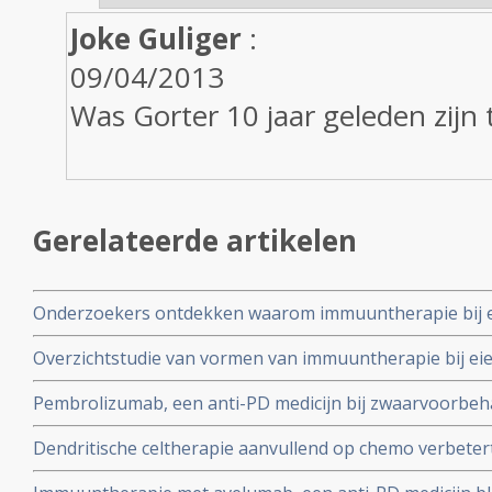
Joke Guliger
:
09/04/2013
Was Gorter 10 jaar geleden zijn t
Gerelateerde artikelen
Onderzoekers ontdekken waarom immuuntherapie bij e
soms niet werkt. Aangeboren immuniteit speelt grotere
Overzichtstudie van vormen van immuuntherapie bij eier
bij eierstokkanker en immuuntherapie.
waaronder dendritische celtherapie, CAR-T celtherapie
Pembrolizumab, een anti-PD medicijn bij zwaarvoorbe
PD medicijnen.
eierstokkankerpatienten geeft toch nog bij een derde va
Dendritische celtherapie aanvullend op chemo verbetert
en een betere mediane overall overleving
met 32 procent (73 vs 41 procent) bij gevorderde eierst