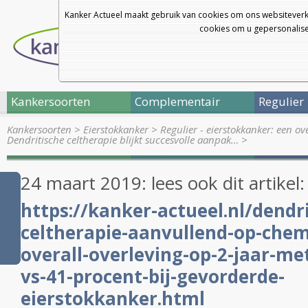
Kanker Actueel maakt gebruik van cookies om ons websiteverk
cookies om u gepersonalisee
Kankersoorten
Complementair
Regulier
Kankersoorten
>
Eierstokkanker
>
Regulier - eierstokkanker: een o
Dendritische celtherapie blijkt succesvolle aanpak…
>
24 maart 2019: lees ook dit artikel
https://kanker-actueel.nl/dendri
celtherapie-aanvullend-op-chem
overall-overleving-op-2-jaar-me
vs-41-procent-bij-gevorderde-
eierstokkanker.html