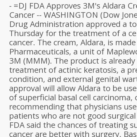
- =DJ FDA Approves 3M's Aldara Cr
Cancer -- WASHINGTON (Dow Jones
Drug Administration approved a to
Thursday for the treatment of a cer
cancer. The cream, Aldara, is mad
Pharmaceuticals, a unit of Maplew
3M (MMM). The product is already
treatment of actinic keratosis, a p
condition, and external genital wa
approval will allow Aldara to be us
of superficial basal cell carcinoma,
recommending that physicians use
patients who are not good surgical
FDA said the chances of treating sup
cancer are better with surgery. Bas