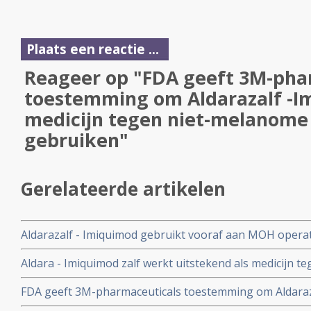
Plaats een reactie ...
Reageer op "FDA geeft 3M-pha
toestemming om Aldarazalf -I
medicijn tegen niet-melanome
gebruiken"
Gerelateerde artikelen
Aldarazalf - Imiquimod gebruikt vooraf aan MOH operati
gezicht geeft uitstekende resultaten, aldus Nederlandse
Aldara - Imiquimod zalf werkt uitstekend als medicijn t
melanome huidkankers blijkt uit de resultaten uit twe
FDA geeft 3M-pharmaceuticals toestemming om Aldaraza
studies
tegen niet-melanome huidkankers te gebruiken