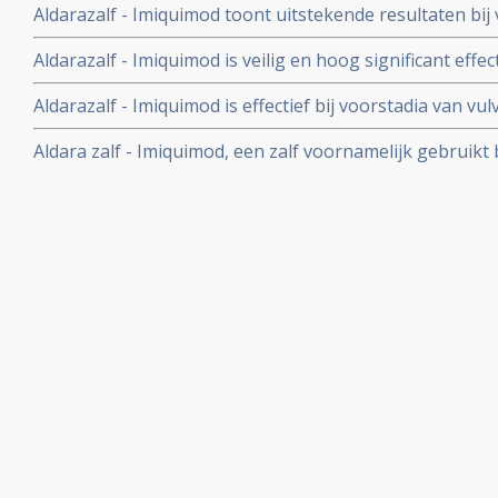
Aldarazalf - Imiquimod toont uitstekende resultaten b
huidkankers, blijkt uit fase II studies.
Aldarazalf - Imiquimod is veilig en hoog significant effect
een beginnende vorm van niet melanome huidkanker, a
Aldarazalf - Imiquimod is effectief bij voorstadia van v
gecontroleerde fase III studies.
ingezet als medicijn i.p.v. operatie na uitstekende stud
Aldara zalf - Imiquimod, een zalf voornamelijk gebruik
Artikel geplaatst 3 april 2008
huidkanker en andere huid aandoeningen zoals genital