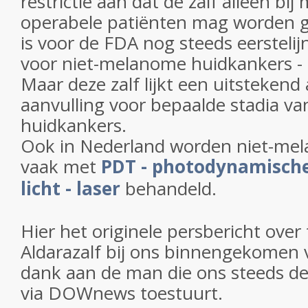
restrictie aan dat de zalf alleen bij 
operabele patiënten mag worden ge
is voor de FDA nog steeds eerstelij
voor niet-melanome huidkankers - 
Maar deze zalf lijkt een uitstekend a
aanvulling voor bepaalde stadia v
huidkankers.
Ook in Nederland worden niet-me
vaak met
PDT - photodynamisch
licht - laser
behandeld.
Hier het originele persbericht ove
Aldarazalf bij ons binnengekome
dank aan de man die ons steeds de
via DOWnews toestuurt.