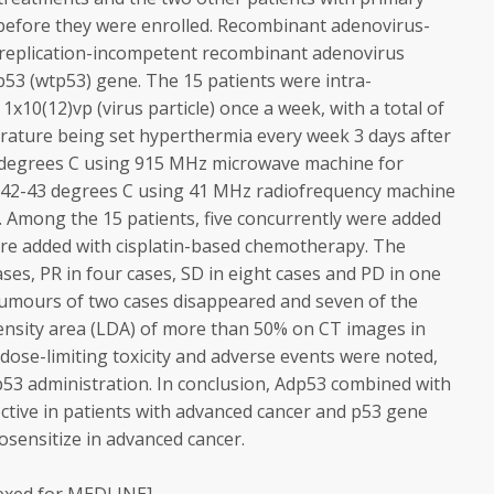
before they were enrolled. Recombinant adenovirus-
d replication-incompetent recombinant adenovirus
53 (wtp53) gene. The 15 patients were intra-
1x10(12)vp (virus particle) once a week, with a total of
rature being set hyperthermia every week 3 days after
4 degrees C using 915 MHz microwave machine for
at 42-43 degrees C using 41 MHz radiofrequency machine
. Among the 15 patients, five concurrently were added
re added with cisplatin-based chemotherapy. The
ses, PR in four cases, SD in eight cases and PD in one
 tumours of two cases disappeared and seven of the
ensity area (LDA) of more than 50% on CT images in
 dose-limiting toxicity and adverse events were noted,
p53 administration. In conclusion, Adp53 combined with
ctive in patients with advanced cancer and p53 gene
osensitize in advanced cancer.