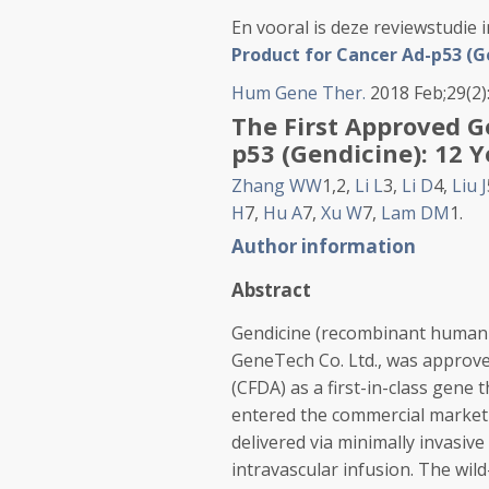
En vooral is deze reviewstudie 
Product for Cancer Ad-p53 (Gen
Hum Gene Ther.
2018 Feb;29(2)
The First Approved G
p53 (Gendicine): 12 Ye
Zhang WW
1,
2
,
Li L
3
,
Li D
4
,
Liu J
H
7
,
Hu A
7
,
Xu W
7
,
Lam DM
1
.
Author information
Abstract
Gendicine (recombinant human 
GeneTech Co. Ltd., was approve
(CFDA) as a first-in-class gene
entered the commercial market i
delivered via minimally invasive 
intravascular infusion. The wil