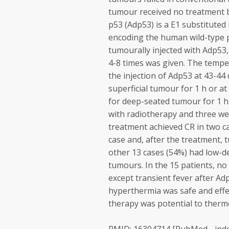
tumour received no treatment 
p53 (Adp53) is a E1 substitute
encoding the human wild-type p
tumourally injected with Adp53, 
4-8 times was given. The tempe
the injection of Adp53 at 43-4
superficial tumour for 1 h or 
for deep-seated tumour for 1 h
with radiotherapy and three we
treatment achieved CR in two ca
case and, after the treatment,
other 13 cases (54%) had low-d
tumours. In the 15 patients, no
except transient fever after Ad
hyperthermia was safe and effe
therapy was potential to therm