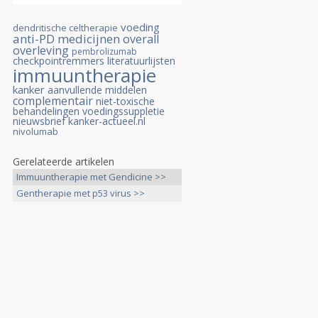
voeding
dendritische celtherapie
anti-PD medicijnen
overall
overleving
pembrolizumab
checkpointremmers
literatuurlijsten
immuuntherapie
kanker
aanvullende middelen
complementair
niet-toxische
behandelingen
voedingssuppletie
nieuwsbrief kanker-actueel.nl
nivolumab
Gerelateerde artikelen
Immuuntherapie met Gendicine >>
Gentherapie met p53 virus >>