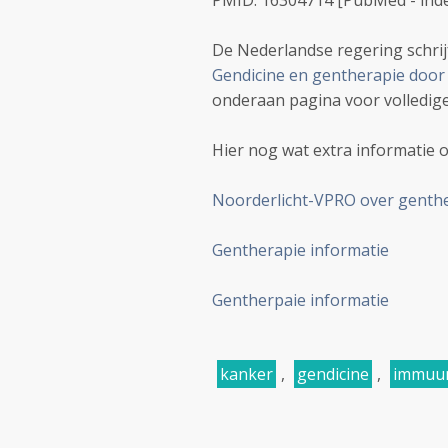
PMID: 16304714 [PubMed - ind
De Nederlandse regering schrij
Gendicine en gentherapie door
onderaan pagina voor volledig
Hier nog wat extra informatie o
Noorderlicht-VPRO over genth
Gentherapie informatie
Gentherpaie informatie
kanker
,
gendicine
,
immuun