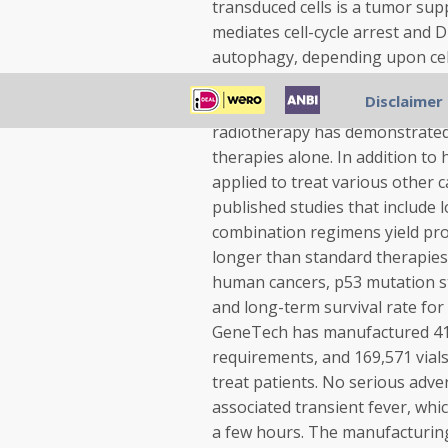
transduced cells is a tumor supp
mediates cell-cycle arrest and 
autophagy, depending upon cell
commercial use in >30,000 patie
Disclaimer
exhibited an exemplary safety
radiotherapy has demonstrated 
therapies alone. In addition to
applied to treat various other 
published studies that include 
combination regimens yield prog
longer than standard therapies
human cancers, p53 mutation sta
and long-term survival rate fo
GeneTech has manufactured 41 
requirements, and 169,571 vials 
treat patients. No serious adve
associated transient fever, whi
a few hours. The manufacturing