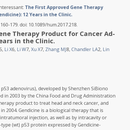
interessant:
The First Approved Gene Therapy
dicine): 12 Years in the Clinic.
:160-179. doi: 10.1089/hum.2017.218.
ene Therapy Product for Cancer Ad-
ars in the Clinic.
5
,
Li X
6
,
Li W
7
,
Xu X
7
,
Zhang MJ
8
,
Chandler LA
2
,
Lin
p53 adenovirus), developed by Shenzhen SiBiono
d in 2003 by the China Food and Drug Administration
 therapy product to treat head and neck cancer, and
n 2004. Gendicine is a biological therapy that is
intratumoral injection, as well as by intracavity or
d-type (wt) p53 protein expressed by Gendicine-