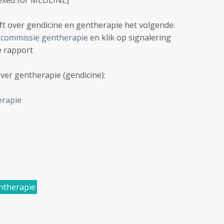
exed for MEDLINE]
ft over gendicine en gentherapie het volgende:
 commissie gentherapie
en klik op signalering
e rapport
ver gentherapie (gendicine):
erapie
therapie