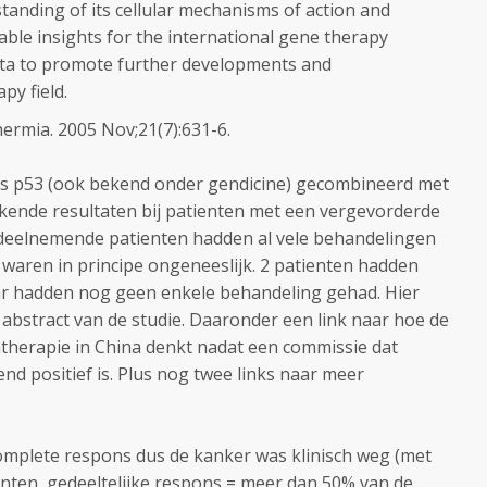
standing of its cellular mechanisms of action and
uable insights for the international gene therapy
ta to promote further developments and
py field.
thermia. 2005 Nov;21(7):631-6.
s p53 (ook bekend onder gendicine) gecombineerd met
kende resultaten bij patienten met een vergevorderde
 deelnemende patienten hadden al vele behandelingen
 waren in principe ongeneeslijk. 2 patienten hadden
r hadden nog geen enkele behandeling gehad. Hier
t abstract van de studie. Daaronder een link naar hoe de
therapie in China denkt nadat een commissie dat
nd positief is. Plus nog twee links naar meer
omplete respons dus de kanker was klinisch weg (met
ienten, gedeeltelijke respons = meer dan 50% van de