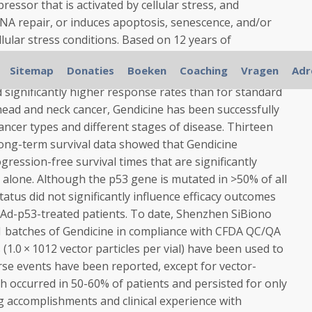
ressor that is activated by cellular stress, and
DNA repair, or induces apoptosis, senescence, and/or
ular stress conditions. Based on 12 years of
nts, and >30 published clinical studies, Gendicine has
Sitemap
Donaties
Boeken
Coaching
Vragen
Adr
 record, and when combined with chemotherapy and
significantly higher response rates than for standard
 head and neck cancer, Gendicine has been successfully
cancer types and different stages of disease. Thirteen
long-term survival data showed that Gendicine
ression-free survival times that are significantly
 alone. Although the p53 gene is mutated in >50% of all
tus did not significantly influence efficacy outcomes
r Ad-p53-treated patients. To date, Shenzhen SiBiono
batches of Gendicine in compliance with CFDA QC/QA
(1.0 × 10
12
vector particles per vial) have been used to
rse events have been reported, except for vector-
ch occurred in 50-60% of patients and persisted for only
 accomplishments and clinical experience with