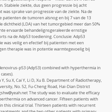
 Stabiele ziekte, dus geen progressie bij acht
ent was sprake van progressie van de ziekte. Na de
 patienten de tumoren alsnog en bij 7 van de 13
de dichtheid (LDA) van het tumorgebied meer dan 50%
ente ervaarde behandelignsgeraleerde ernstige
rts na de Adp53 toediening. Conclusie: Adp53
was veilig en efectief bij patienten met een
en therapie was in potentie warmtegevoelig bij
adenovirus-p53 (Adp53) combined with hyperthermia in
 cases).
n Y, Su X, Cai Y, Li D, Xu B. Department of Radiotherapy,
versity, No. 52, Fu-Cheng Road, Hai-Dian District
gshw@yeah.net The study was to evaluate the efficacy
erthermia on advanced cancer. Fifteen patients with
 this clinical trial. Thirteen patients with recurrent
 treatments and the two other patients with primary