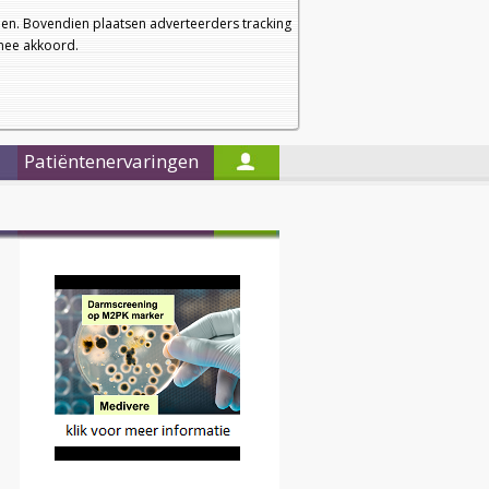
a
a
Startpagina
Nieuwsbrief
a
en. Bovendien plaatsen adverteerders tracking
rmee akkoord.
Alleen in de titels zoeken
Patiëntenervaringen