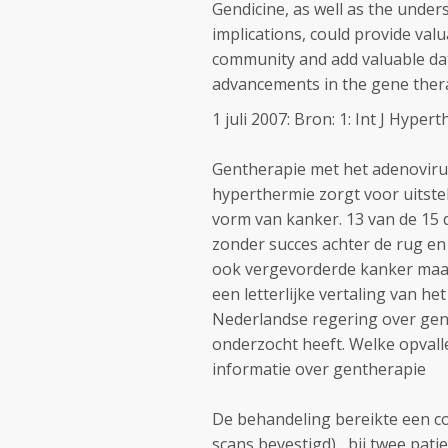
Gendicine, as well as the under
implications, could provide val
community and add valuable da
advancements in the gene thera
1 juli 2007: Bron: 1: Int J Hyper
Gentherapie met het adenoviru
hyperthermie zorgt voor uitste
vorm van kanker. 13 van de 15
zonder succes achter de rug en
ook vergevorderde kanker maa
een letterlijke vertaling van he
Nederlandse regering over gen
onderzocht heeft. Welke opvalle
informatie over gentherapie
De behandeling bereikte een c
scans bevestigd) , bij twee pat