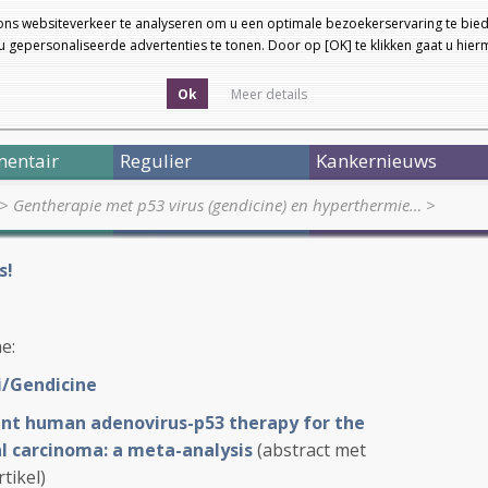
ons websiteverkeer te analyseren om u een optimale bezoekerservaring te bied
 gepersonaliseerde advertenties te tonen. Door op [OK] te klikken gaat u hie
Ok
Meer details
entair
Regulier
Kankernieuws
>
Gentherapie met p53 virus (gendicine) en hyperthermie…
>
s!
ne:
i/Gendicine
nt human adenovirus-p53 therapy for the
 carcinoma: a meta-analysis
(abstract met
tikel)