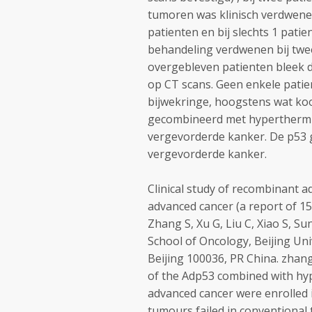
tumoren was klinisch verdwenen.
patienten en bij slechts 1 pati
behandeling verdwenen bij twee
overgebleven patienten bleek 
op CT scans. Geen enkele pati
bijwekringe, hoogstens wat koo
gecombineerd met hyperthermie 
vergevorderde kanker. De p53 g
vergevorderde kanker.
Clinical study of recombinant 
advanced cancer (a report of 15
Zhang S, Xu G, Liu C, Xiao S, Su
School of Oncology, Beijing Uni
Beijing 100036, PR China. zhan
of the Adp53 combined with hyp
advanced cancer were enrolled in
tumours failed in conventional