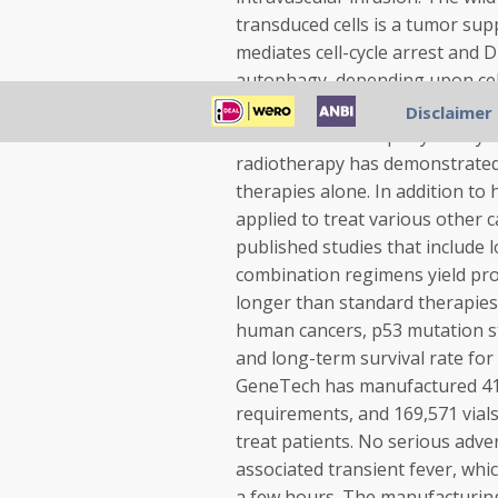
transduced cells is a tumor supp
mediates cell-cycle arrest and 
autophagy, depending upon cell
commercial use in >30,000 patie
Disclaimer
exhibited an exemplary safety
radiotherapy has demonstrated 
therapies alone. In addition to
applied to treat various other 
published studies that include 
combination regimens yield prog
longer than standard therapies
human cancers, p53 mutation sta
and long-term survival rate fo
GeneTech has manufactured 41 
requirements, and 169,571 vials 
treat patients. No serious adve
associated transient fever, whi
a few hours. The manufacturing