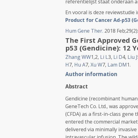
referentielijst staat onderaan ar
En vooral is deze reviewstudie 
Product for Cancer Ad-p53 (Gen
Hum Gene Ther.
2018 Feb;29(2)
The First Approved G
p53 (Gendicine): 12 Ye
Zhang WW
1,2,
Li L
3,
Li D
4,
Liu J
H
7,
Hu A
7,
Xu W
7,
Lam DM
1.
Author information
Abstract
Gendicine (recombinant human 
GeneTech Co. Ltd., was approve
(CFDA) as a first-in-class gene
entered the commercial market i
delivered via minimally invasive 
intravascular infusion. The wil