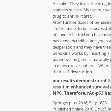
He said: “They inject the drug i
commits suicide. My tumour was 
drug to shrink it first.”
After further doses of Gendicine
life like mine, to be a successf
of sudden be told you have mon
has been incredible and you cou
desperation and they have treat
Gendicine works by inserting a g
patients. The gene is naturally 
in many cancer patients. When re
their self-destruction.
our results demonstrated t
result in enhanced survival 
NPC. Therefore, rAd-p53 has
Springerplus
. 2016; 5(1): 1885.
Published online 2016 Oct 27.
d