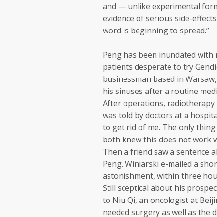
and — unlike experimental for
evidence of serious side-effect
word is beginning to spread.”
Peng has been inundated with r
patients desperate to try Gendi
businessman based in Warsaw, 
his sinuses after a routine me
After operations, radiotherap
was told by doctors at a hospit
to get rid of me. The only thi
both knew this does not work wit
Then a friend saw a sentence a
Peng. Winiarski e-mailed a short
astonishment, within three hours
Still sceptical about his prospe
to Niu Qi, an oncologist at Beiji
needed surgery as well as the 