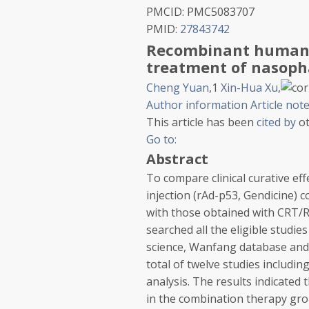
PMCID:
PMC5083707
PMID:
27843742
Recombinant human a
treatment of nasoph
Cheng Yuan
,
1
Xin-Hua Xu
,
Author information
Article not
This article has been
cited by
ot
Go to:
Abstract
To compare clinical curative e
injection (rAd-p53, Gendicine)
with those obtained with CRT/
searched all the eligible stud
science, Wanfang database and 
total of twelve studies includin
analysis. The results indicated
in the combination therapy gro