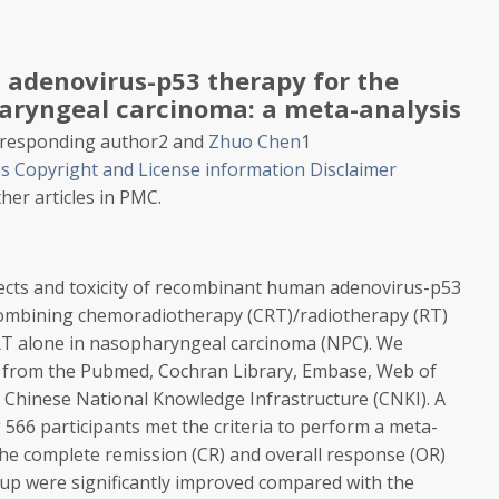
denovirus-p53 therapy for the
aryngeal carcinoma: a meta-analysis
2
and
Zhuo Chen
1
es
Copyright and License information
Disclaimer
her articles in PMC.
ffects and toxicity of recombinant human adenovirus-p53
 combining chemoradiotherapy (CRT)/radiotherapy (RT)
RT alone in nasopharyngeal carcinoma (NPC). We
ies from the Pubmed, Cochran Library, Embase, Web of
Chinese National Knowledge Infrastructure (CNKI). A
g 566 participants met the criteria to perform a meta-
 the complete remission (CR) and overall response (OR)
up were significantly improved compared with the