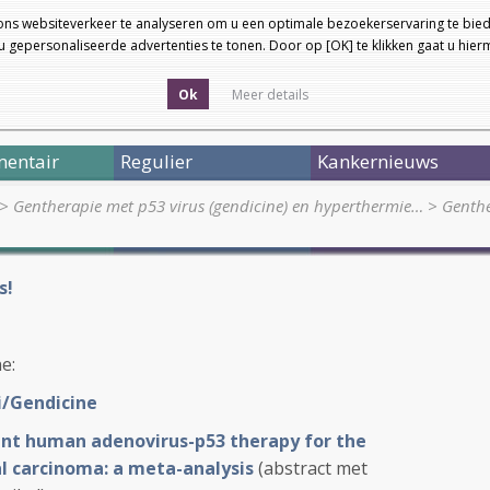
ons websiteverkeer te analyseren om u een optimale bezoekerservaring te bied
 gepersonaliseerde advertenties te tonen. Door op [OK] te klikken gaat u hie
Ok
Meer details
entair
Regulier
Kankernieuws
>
Gentherapie met p53 virus (gendicine) en hyperthermie…
>
Genthe
s!
ne:
i/Gendicine
nt human adenovirus-p53 therapy for the
 carcinoma: a meta-analysis
(abstract met