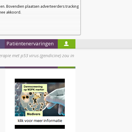
a
a
Startpagina
Nieuwsbrief
a
en. Bovendien plaatsen adverteerders tracking
rmee akkoord.
Alleen in de titels zoeken
Patiëntenervaringen
rapie met p53 virus (gendicine) zou in