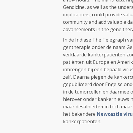
Gendicine, as well as the under
implications, could provide val
community and add valuable da
advancements in the gene thera
In de Indiase The Telegraph va
gentherapie onder de naam Gend
verklaarde kankerpatiënten zou
patiënten uit Europa en Amerik
inbrengen bij een bepaald viru
zelf. Daarna plegen de kankercel
gepubliceerd door Engelse ond
in de tumorcellen en daarmee o
hierover onder kankernieuws no.
maar desalniettemin toch maar 
het bekendere
Newcastle viru
kankerpatiënten.