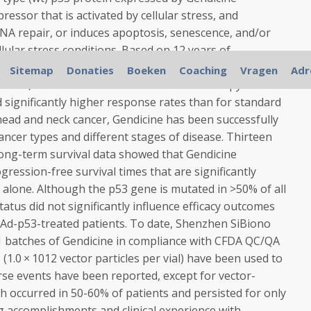
ressor that is activated by cellular stress, and
DNA repair, or induces apoptosis, senescence, and/or
ular stress conditions. Based on 12 years of
nts, and >30 published clinical studies, Gendicine has
Sitemap
Donaties
Boeken
Coaching
Vragen
Adr
 record, and when combined with chemotherapy and
significantly higher response rates than for standard
 head and neck cancer, Gendicine has been successfully
cancer types and different stages of disease. Thirteen
long-term survival data showed that Gendicine
ression-free survival times that are significantly
 alone. Although the p53 gene is mutated in >50% of all
tus did not significantly influence efficacy outcomes
r Ad-p53-treated patients. To date, Shenzhen SiBiono
batches of Gendicine in compliance with CFDA QC/QA
(1.0 × 1012 vector particles per vial) have been used to
rse events have been reported, except for vector-
ch occurred in 50-60% of patients and persisted for only
 accomplishments and clinical experience with