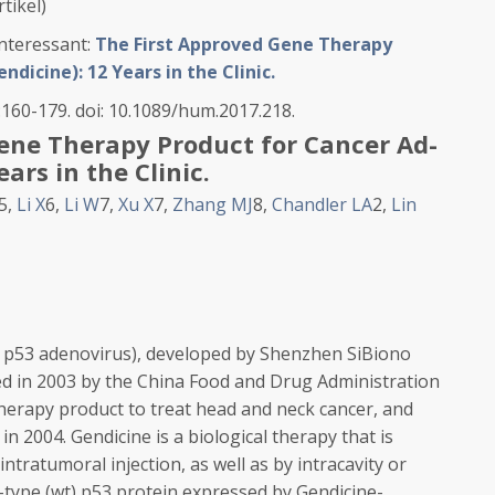
tikel)
interessant:
The First Approved Gene Therapy
dicine): 12 Years in the Clinic.
:160-179. doi: 10.1089/hum.2017.218.
ene Therapy Product for Cancer Ad-
ars in the Clinic.
5,
Li X
6,
Li W
7,
Xu X
7,
Zhang MJ
8,
Chandler LA
2,
Lin
p53 adenovirus), developed by Shenzhen SiBiono
d in 2003 by the China Food and Drug Administration
 therapy product to treat head and neck cancer, and
n 2004. Gendicine is a biological therapy that is
intratumoral injection, as well as by intracavity or
d-type (wt) p53 protein expressed by Gendicine-