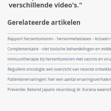
verschillende video's."
Gerelateerde artikelen
Rapport hersentumoren - hersenmetastases - Actueel.nl
recente ontwikkelingen bij hersentumoren en uitzaaiin
Complementaire - niet toxische behandelingen en midd
vormen van kanker.
overzicht van recente ontwikkelingen en experimentel
Immuuntherapie bij hersentumoren met vaccins en vir
alleen nog in studieverband beschikbaar
Disease Virus. Een overzicht van recente ontwikkelingen
Reguliere oncologie: een overzicht van recente ontwikk
in de reguliere oncologie
Patientenervaringen: hier een aantal ervaringsverhal
met hersentumoren, waaronder verschillende video's.
Preventie: Bekend Japans neuroloog dr. Kurana waarsch
gebruik van mobiele telefoons. Met name is er een risi
hersentumoren op langere termijn blijkt uit resultaten ui