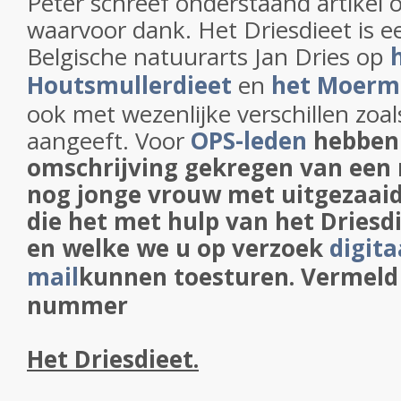
Peter schreef onderstaand artikel o
waarvoor dank. Het Driesdieet is e
Belgische natuurarts Jan Dries op
Houtsmullerdieet
en
het Moerm
ook met wezenlijke verschillen zoal
aangeeft. Voor
OPS-leden
hebben
omschrijving gekregen van een 
nog jonge vrouw met uitgezaaid
die het met hulp van het Driesd
en welke we u op verzoek
digita
mail
kunnen toesturen. Vermeld
nummer
Het Driesdieet.