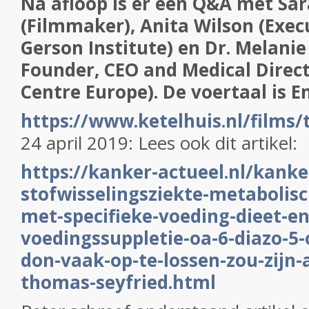
Na afloop is er een Q&A met S
(Filmmaker), Anita Wilson (Execu
Gerson Institute) en Dr. Melanie
Founder, CEO and Medical Direc
Centre Europe). De voertaal is En
https://www.ketelhuis.nl/films/
24 april 2019: Lees ook dit artikel:
https://kanker-actueel.nl/kanke
stofwisselingsziekte-metabolisc
met-specifieke-voeding-dieet-en
voedingssuppletie-oa-6-diazo-5-
don-vaak-op-te-lossen-zou-zijn-
thomas-seyfried.html