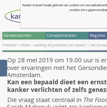
Kanker Actueel maakt gebruik van cookies om ons websiteverk
cookies om u gepersonalisee
Kankersoorten
Complementair
Regulier
Preventie
>
Diëten - voeding als preventie van kanker:
>
Het Driesd
Op 28 mei 2019 om 19.00 uur is e
over ervaringen met het Gersondiee
Amsterdam.
Kan een bepaald dieet een ernst
kanker verlichten of zelfs gene
Die vraag staat centraal in
The Foo
Sarah Mabrouk volgt zes kankerpat