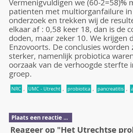
Vermenigvuldigen we (60-2=58)% m
patienten met multiorganfailure in
onderzoek en trekken wij de result
elkaar af : 0,58 keer 18, dan is de 
doden, maar zeker 10. We krijgen d
Enzovoorts. De conclusies worden 
sterker, namenlijk probiotica ware
oorzaak van de verhoogde sterfte i
groep.
NRC
,
UMC - Utrecht
,
probiotica
,
pancreatitis
,
Plaats een reactie ...
Reageer op "Het Utrechtse pro