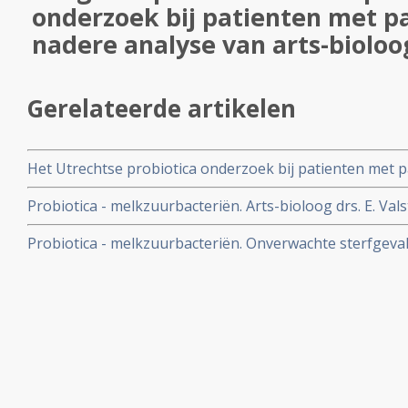
onderzoek bij patienten met pa
nadere analyse van arts-bioloog
Gerelateerde artikelen
Het Utrechtse probiotica onderzoek bij patienten met pa
analyse van arts-bioloog E. Valstar
Probiotica - melkzuurbacteriën. Arts-bioloog drs. E. Val
zoals uitgevoerd in het UMCU bij alvleesklierontsteking 
Probiotica - melkzuurbacteriën. Onverwachte sterfgeval
en gerandomiseerde studies bij verschillende ziektes.
probiotica en alvleesklierontsteking - wrange speling va
Rayes die inzage kreeg in onderzoeksrapport. UMC wei