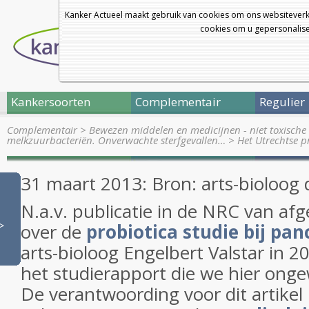
Kanker Actueel maakt gebruik van cookies om ons websiteverk
cookies om u gepersonalisee
Kankersoorten
Complementair
Regulier
Complementair
>
Bewezen middelen en medicijnen - niet toxische 
melkzuurbacteriën. Onverwachte sterfgevallen…
>
Het Utrechtse p
31 maart 2013: Bron: arts-bioloog d
N.a.v. publicatie in de NRC van a
>
over de
probiotica studie bij pan
arts-bioloog Engelbert Valstar in 
het studierapport die we hier onge
De verantwoording voor dit artikel 