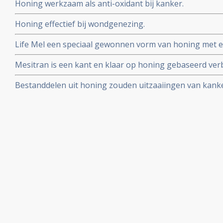
Honing werkzaam als anti-oxidant bij kanker.
maart 2010
Honing effectief bij wondgenezing.
Life Mel een speciaal gewonnen vorm van honing met e
bijwerkingen van chemotherapie aldus fase I studie.
Mesitran is een kant en klaar op honing gebaseerd v
en blijkt uitstekend te werken
Bestanddelen uit honing zouden uitzaaiingen van kan
studie met muizen.