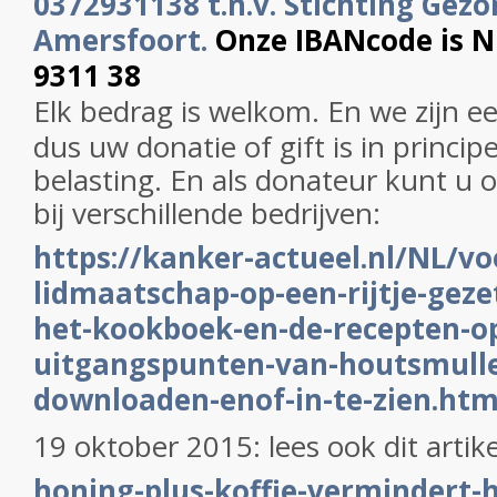
0372931138 t.n.v. Stichting Gezo
Amersfoort.
Onze IBANcode is 
9311 38
Elk bedrag is welkom. En we zijn e
dus uw donatie of gift is in princip
belasting. En als donateur kunt u o
bij verschillende bedrijven:
https://kanker-actueel.nl/NL/vo
lidmaatschap-op-een-rijtje-gezet
het-kookboek-en-de-recepten-op
uitgangspunten-van-houtsmulle
downloaden-enof-in-te-zien.htm
19 oktober 2015: lees ook dit artik
honing-plus-koffie-vermindert-h