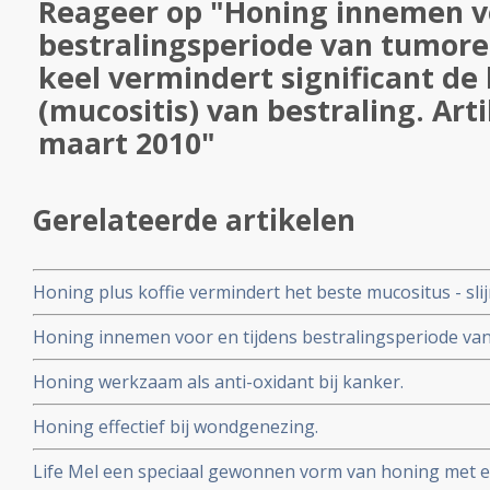
Reageer op "Honing innemen vo
bestralingsperiode van tumor
keel vermindert significant de
(mucositis) van bestraling. Art
maart 2010"
Gerelateerde artikelen
Honing plus koffie vermindert het beste mucositus - sli
mond veroorzaakt door chemo in vergelijking met ster
Honing innemen voor en tijdens bestralingsperiode va
vermindert significant de bijwerkingen (mucositis) van be
Honing werkzaam als anti-oxidant bij kanker.
maart 2010
Honing effectief bij wondgenezing.
Life Mel een speciaal gewonnen vorm van honing met e