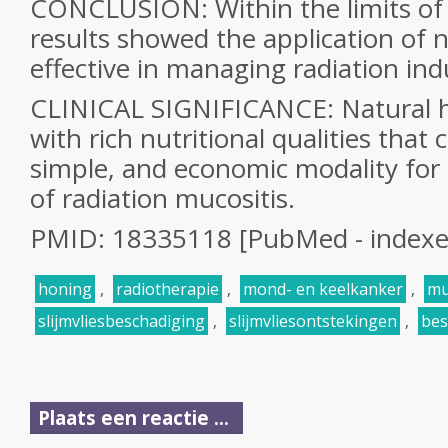
CONCLUSION: Within the limits of 
results showed the application of n
effective in managing radiation ind
CLINICAL SIGNIFICANCE: Natural h
with rich nutritional qualities that 
simple, and economic modality fo
of radiation mucositis.
PMID: 18335118 [PubMed - index
honing
,
radiotherapie
,
mond- en keelkanker
,
mu
slijmvliesbeschadiging
,
slijmvliesontstekingen
,
bes
Plaats een reactie ...