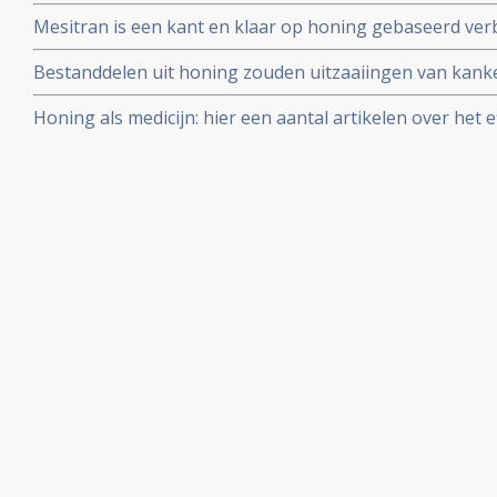
bijwerkingen van chemotherapie aldus fase I studie.
Mesitran is een kant en klaar op honing gebaseerd v
en blijkt uitstekend te werken
Bestanddelen uit honing zouden uitzaaiingen van kan
studie met muizen.
Honing als medicijn: hier een aantal artikelen over het e
tegengaan van bijwerkingen bij chemo en bestraling bij