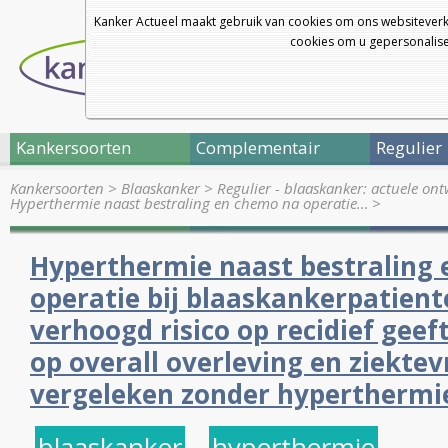
Kanker Actueel maakt gebruik van cookies om ons websiteverk
cookies om u gepersonalisee
Kankersoorten
Complementair
Regulier
Kankersoorten
>
Blaaskanker
>
Regulier - blaaskanker: actuele on
Hyperthermie naast bestraling en chemo na operatie…
>
Hyperthermie naast bestraling
operatie bij blaaskankerpatient
verhoogd risico op recidief geef
op overall overleving en ziektevr
vergeleken zonder hyperthermi
blaaskanker
,
hyperthermie