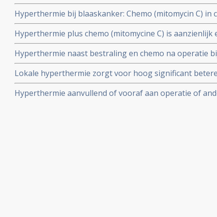
verbetert de 5-jaars overall overleving met 23 procent 
Hyperthermie bij blaaskanker: Chemo (mitomycin C) in 
procent vs alleen bestralen.
significant effectiever dan chemo alleen ter voorkoming
Hyperthermie plus chemo (mitomycine C) is aanzienlijk 
na operatie en BCC.
om een recidief te voorkomen van blaaskanker na oper
Hyperthermie naast bestraling en chemo na operatie bi
T2) met verhoogd risico op recidief geeft goede resulta
Lokale hyperthermie zorgt voor hoog significant betere 
ziektevrije tijd historisch vergeleken
blaaskankerpatiënten tegenover alleen chemo, aldus g
Hyperthermie aanvullend of vooraf aan operatie of and
blaaskanker, ook in gevorderd stadium is vaak succesvo