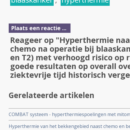
Plaats een reactie ...
Reageer op "Hyperthermie naas
chemo na operatie bij blaaska
en T2) met verhoogd risico op r
goede resultaten op overall ov
ziektevrije tijd historisch verg
Gerelateerde artikelen
COMBAT systeem - hyperthermiespoelingen met mitomy
blaaskankerpatienten wordt ook toegepast in Nederla
Hyperthermie van het bekkengebied naast chemo en be
en geeft goede resultaten in voorkomen van recidief.