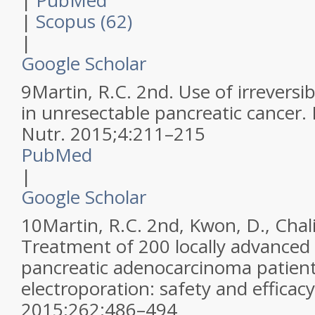
|
PubMed
|
Scopus (62)
|
Google Scholar
9
Martin, R.C. 2nd.
Use of irreversi
in unresectable pancreatic cancer.
Nutr
.
2015
;
4
:
211–215
PubMed
|
Google Scholar
10
Martin, R.C. 2nd, Kwon, D., Chali
Treatment of 200 locally advanced (
pancreatic adenocarcinoma patients
electroporation: safety and efficac
2015
;
262
:
486–494