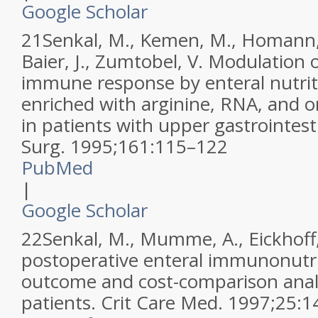
Google Scholar
21
Senkal, M., Kemen, M., Homann, 
Baier, J., Zumtobel, V.
Modulation o
immune response by enteral nutriti
enriched with arginine, RNA, and o
in patients with upper gastrointest
Surg
.
1995
;
161
:
115–122
PubMed
|
Google Scholar
22
Senkal, M., Mumme, A., Eickhoff,
postoperative enteral immunonutriti
outcome and cost-comparison analys
patients.
Crit Care Med
.
1997
;
25
:
1