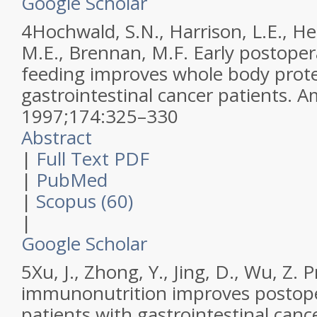
Google Scholar
4
Hochwald, S.N., Harrison, L.E., Hes
M.E., Brennan, M.F.
Early postoper
feeding improves whole body protei
gastrointestinal cancer patients.
Am
1997
;
174
:
325–330
Abstract
|
Full Text PDF
|
PubMed
|
Scopus (60)
|
Google Scholar
5
Xu, J., Zhong, Y., Jing, D., Wu, Z.
P
immunonutrition improves postope
patients with gastrointestinal canc