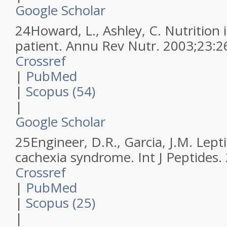
Google Scholar
24
Howard, L., Ashley, C.
Nutrition 
patient.
Annu Rev Nutr
.
2003
;
23
:
2
Crossref
|
PubMed
|
Scopus (54)
|
Google Scholar
25
Engineer, D.R., Garcia, J.M.
Lepti
cachexia syndrome.
Int J Peptides
.
Crossref
|
PubMed
|
Scopus (25)
|