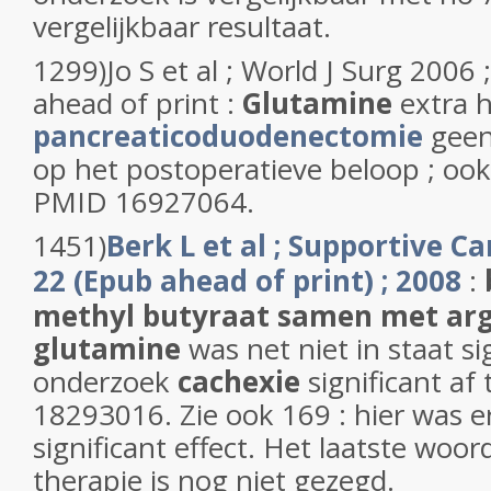
vergelijkbaar resultaat.
1299)Jo S et al ; World J Surg 2006
ahead of print :
Glutamine
extra h
pancreaticoduodenectomie
geen
op het postoperatieve beloop ; ook 
PMID 16927064.
1451)
Berk L et al ; Supportive C
22 (Epub ahead of print) ; 2008
:
methyl butyraat samen met arg
glutamine
was net niet in staat sig
onderzoek
cachexie
significant a
18293016. Zie ook 169 : hier was er
significant effect. Het laatste woor
therapie is nog niet gezegd.