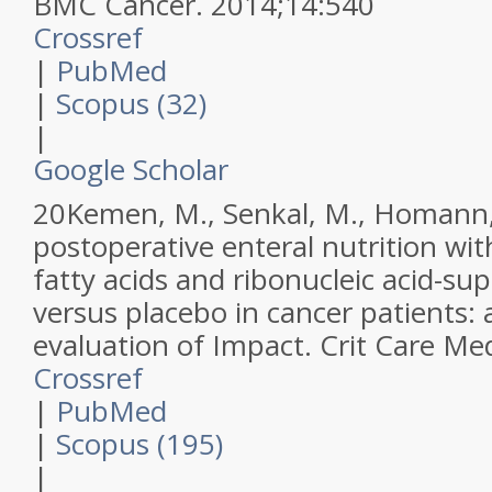
BMC Cancer
.
2014
;
14
:
540
Crossref
|
PubMed
|
Scopus (32)
|
Google Scholar
20
Kemen, M., Senkal, M., Homann, 
postoperative enteral nutrition wi
fatty acids and ribonucleic acid-s
versus placebo in cancer patients:
evaluation of Impact.
Crit Care Me
Crossref
|
PubMed
|
Scopus (195)
|