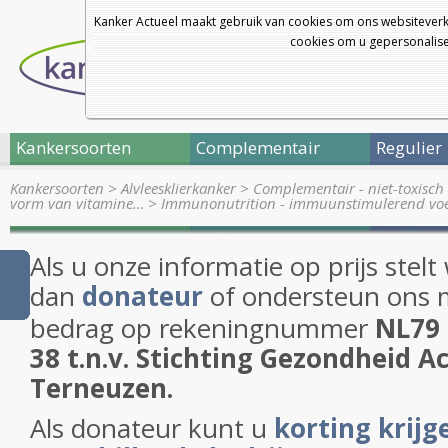
Kanker Actueel maakt gebruik van cookies om ons websiteverk
cookies om u gepersonalisee
Kankersoorten
Complementair
Regulier
Kankersoorten
>
Alvleesklierkanker
>
Complementair - niet-toxisch 
vorm van vitamine…
>
Immunonutrition - immuunstimulerend vo
Als u onze informatie op prijs stelt
dan
donateur
of ondersteun ons 
bedrag op rekeningnummer
NL79 
38
t.n.v. Stichting Gezondheid Ac
Terneuzen.
Als donateur kunt u
korting krijge