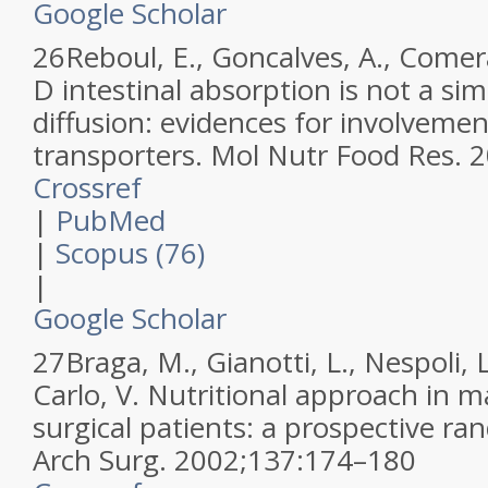
Google Scholar
26
Reboul, E., Goncalves, A., Comera
D intestinal absorption is not a si
diffusion: evidences for involvemen
transporters.
Mol Nutr Food Res
.
2
Crossref
|
PubMed
|
Scopus (76)
|
Google Scholar
27
Braga, M., Gianotti, L., Nespoli, L
Carlo, V.
Nutritional approach in m
surgical patients: a prospective ra
Arch Surg
.
2002
;
137
:
174–180