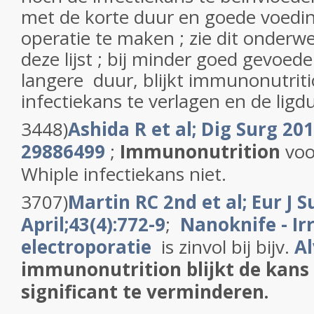
met de korte duur en goede voedin
operatie te maken ; zie dit onderwe
deze lijst ; bij minder goed gevoe
langere duur, blijkt immunonutritio
infectiekans te verlagen en de ligd
3448)
Ashida R et al; Dig Surg 201
29886499
;
Immunonutrition
voo
Whiple infectiekans niet.
3707)
Martin RC 2nd et al; Eur J 
April;43(4):772-9
;
Nanoknife -
Ir
electroporatie
is zinvol bij bijv.
Al
immunonutrition blijkt de kans
significant te verminderen.