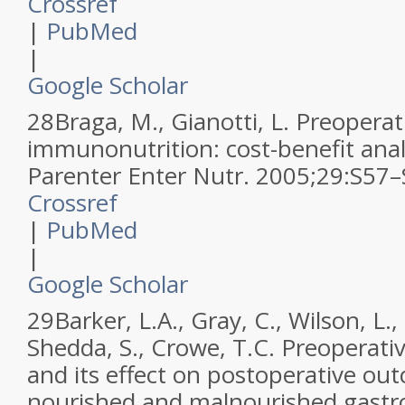
Crossref
|
PubMed
|
Google Scholar
28
Braga, M., Gianotti, L.
Preoperat
immunonutrition: cost-benefit anal
Parenter Enter Nutr
.
2005
;
29
:
S57–
Crossref
|
PubMed
|
Google Scholar
29
Barker, L.A., Gray, C., Wilson, L
Shedda, S., Crowe, T.C.
Preoperati
and its effect on postoperative out
nourished and malnourished gastro