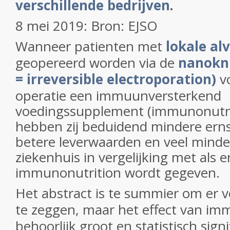
verschillende bedrijven
.
8 mei 2019: Bron: EJSO
Wanneer patienten met
lokale al
geopereerd worden via de
nanokni
=
irreversible electroporation)
v
operatie een immuunversterkend
voedingssupplement (immunonutrit
hebben zij beduidend mindere ernst
betere leverwaarden en veel minder
ziekenhuis in vergelijking met als 
immunonutrition wordt gegeven.
Het abstract is te summier om er v
te zeggen, maar het effect van imm
behoorlijk groot en statistisch signif