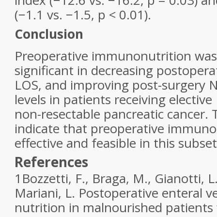
index (−12.6 vs. −16.2, p = 0.03) a
(−1.1 vs. −1.5, p < 0.01).
Conclusion
Preoperative immunonutrition was c
significant in decreasing postopera
LOS, and improving post-surgery 
levels in patients receiving electiv
non-resectable pancreatic cancer. 
indicate that preoperative immunon
effective and feasible in this subse
References
1
Bozzetti, F., Braga, M., Gianotti, L.
Mariani, L.
Postoperative enteral v
nutrition in malnourished patients