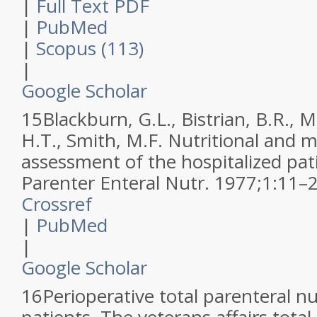
|
Full Text PDF
|
PubMed
|
Scopus (113)
|
Google Scholar
15
Blackburn, G.L., Bistrian, B.R., 
H.T., Smith, M.F.
Nutritional and m
assessment of the hospitalized pat
Parenter Enteral Nutr
.
1977
;
1
:
11–
Crossref
|
PubMed
|
Google Scholar
16
Perioperative total parenteral nut