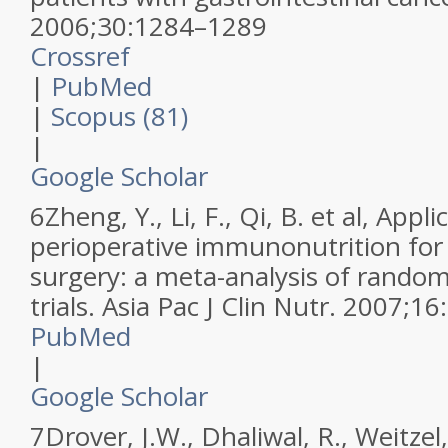
2006
;
30
:
1284–1289
Crossref
|
PubMed
|
Scopus (81)
|
Google Scholar
6
Zheng, Y., Li, F., Qi, B. et al,
Applic
perioperative immunonutrition for 
surgery: a meta-analysis of random
trials.
Asia Pac J Clin Nutr
.
2007
;
16
:
PubMed
|
Google Scholar
7
Drover, J.W., Dhaliwal, R., Weitzel