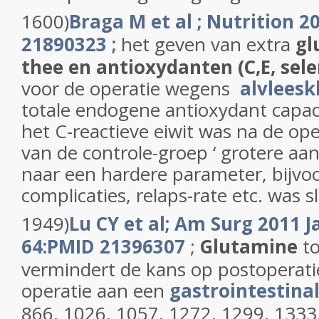
1600)
Braga M et al ; Nutrition 2
21890323 ;
het geven van extra
gl
thee en antioxydanten (C,E, sel
voor de operatie wegens
alvleesk
totale endogene antioxydant capaci
het C-reactieve eiwit was na de ope
van de controle-groep ‘ grotere aan
naar een hardere parameter, bijvo
complicaties, relaps-rate etc. was 
1949)
Lu CY et al; Am Surg 2011 Ja
64:PMID 21396307
;
Glutamine
to
vermindert de kans op postoperatie
operatie aan een
gastrointestina
866, 1026, 1057, 1272, 1299, 1333,