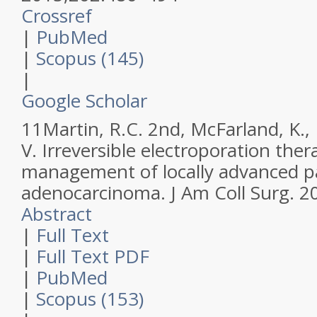
Crossref
|
PubMed
|
Scopus (145)
|
Google Scholar
11
Martin, R.C. 2nd, McFarland, K., E
V.
Irreversible electroporation ther
management of locally advanced p
adenocarcinoma.
J Am Coll Surg
.
2
Abstract
|
Full Text
|
Full Text PDF
|
PubMed
|
Scopus (153)