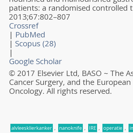
patients: a randomised controlled t
2013
;
67
:
802–807
Crossref
|
PubMed
|
Scopus (28)
|
Google Scholar
© 2017 Elsevier Ltd, BASO ~ The As
Cancer Surgery, and the European S
Oncology. All rights reserved.
alvleesklierkanker
,
nanoknife
,
IRE
,
operatie
,
i