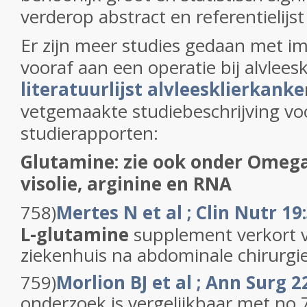
verderop abstract en referentielijst
Er zijn meer studies gedaan met 
vooraf aan een operatie bij alvlees
literatuurlijst alvleesklierkanke
vetgemaakte studiebeschrijving vo
studierapporten:
Glutamine: zie ook onder Omega
visolie, arginine en RNA
758)
Mertes N et al ; Clin Nutr 19
L-glutamine
supplement verkort ve
ziekenhuis na abdominale chirurgie 
759)
Morlion BJ et al ; Ann Surg 2
onderzoek is vergelijkbaar met no 