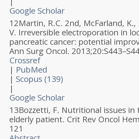
|
Google Scholar
12
Martin, R.C. 2nd, McFarland, K., E
V.
Irreversible electroporation in l
pancreatic cancer: potential improv
Ann Surg Oncol
.
2013
;
20
:
S443–S4
Crossref
|
PubMed
|
Scopus (139)
|
Google Scholar
13
Bozzetti, F.
Nutritional issues in 
elderly patient.
Crit Rev Oncol Hem
121
Abstract