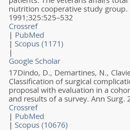
patients. The veterans affairs total
nutrition cooperative study group.
1991
;
325
:
525–532
Crossref
|
PubMed
|
Scopus (1171)
|
Google Scholar
17
Dindo, D., Demartines, N., Clavie
Classification of surgical complicat
proposal with evaluation in a coho
and results of a survey.
Ann Surg
.
Crossref
|
PubMed
|
Scopus (10676)