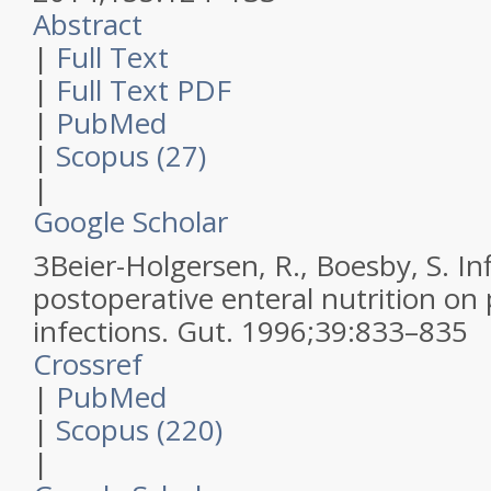
Abstract
|
Full Text
|
Full Text PDF
|
PubMed
|
Scopus (27)
|
Google Scholar
3
Beier-Holgersen, R., Boesby, S.
In
postoperative enteral nutrition on 
infections.
Gut
.
1996
;
39
:
833–835
Crossref
|
PubMed
|
Scopus (220)
|