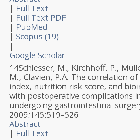
|
Full Text
|
Full Text PDF
|
PubMed
|
Scopus (19)
|
Google Scholar
14
Schiesser, M., Kirchhoff, P., Mull
M., Clavien, P.A.
The correlation of 
index, nutrition risk score, and bi
with postoperative complications i
undergoing gastrointestinal surger
2009
;
145
:
519–526
Abstract
|
Full Text