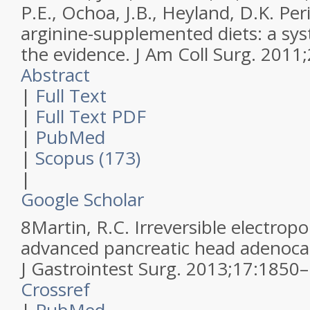
P.E., Ochoa, J.B., Heyland, D.K.
Per
arginine-supplemented diets: a sys
the evidence.
J Am Coll Surg
.
2011
;
Abstract
|
Full Text
|
Full Text PDF
|
PubMed
|
Scopus (173)
|
Google Scholar
8
Martin, R.C.
Irreversible electropo
advanced pancreatic head adenoca
J Gastrointest Surg
.
2013
;
17
:
1850–
Crossref