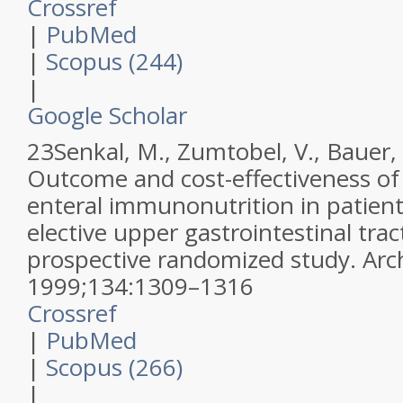
Crossref
|
PubMed
|
Scopus (244)
|
Google Scholar
23
Senkal, M., Zumtobel, V., Bauer, 
Outcome and cost-effectiveness of
enteral immunonutrition in patien
elective upper gastrointestinal trac
prospective randomized study.
Arc
1999
;
134
:
1309–1316
Crossref
|
PubMed
|
Scopus (266)
|