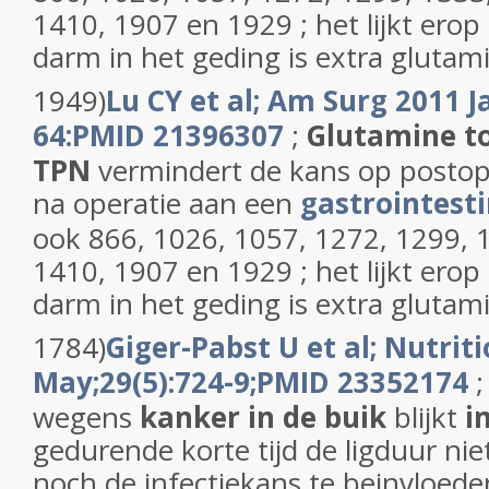
1410, 1907 en 1929 ; het lijkt ero
darm in het geding is extra glutamin
1949)
Lu CY et al; Am Surg 2011 Ja
64:PMID 21396307
;
Glutamine t
TPN
vermindert de kans op postope
na operatie aan een
gastrointest
ook 866, 1026, 1057, 1272, 1299, 
1410, 1907 en 1929 ; het lijkt ero
darm in het geding is extra glutamin
1784)
Giger-Pabst U et al; Nutrit
May;29(5):724-9;PMID 23352174
;
wegens
kanker in de buik
blijkt
i
gedurende korte tijd de ligduur nie
noch de infectiekans te beinvloeden 