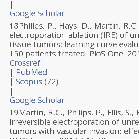
|
Google Scholar
18
Philips, P., Hays, D., Martin, R.C
electroporation ablation (IRE) of u
tissue tumors: learning curve evalua
150 patients treated.
PloS One
.
20
Crossref
|
PubMed
|
Scopus (72)
|
Google Scholar
19
Martin, R.C., Philips, P., Ellis, S.,
Irreversible electroporation of unre
tumors with vascular invasion: effec