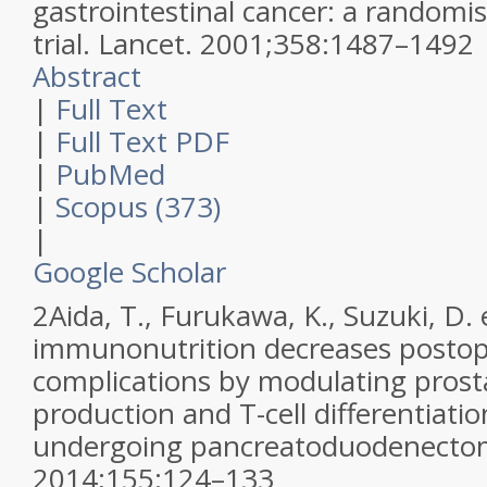
gastrointestinal cancer: a randomi
trial.
Lancet
.
2001
;
358
:
1487–1492
Abstract
|
Full Text
|
Full Text PDF
|
PubMed
|
Scopus (373)
|
Google Scholar
2
Aida, T., Furukawa, K., Suzuki, D. 
immunonutrition decreases postop
complications by modulating prost
production and T-cell differentiatio
undergoing pancreatoduodenecto
2014
;
155
:
124–133