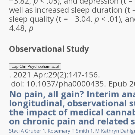
−3.82,
p
< .05), and depression (t =
well as increased sleep duration (t 
sleep quality (t = −3.04,
p
< .01), and
4.48,
p
Observational Study
Exp Clin Psychopharmacol
. 2021 Apr;29(2):147-156.
doi: 10.1037/pha0000435. Epub 2
No pain, all gain? Interim an
longitudinal, observational 
the impact of medical canna
on chronic pain and related
Staci A Gruber
1
,
Rosemary T Smith
1
,
M Kathryn Dahlg