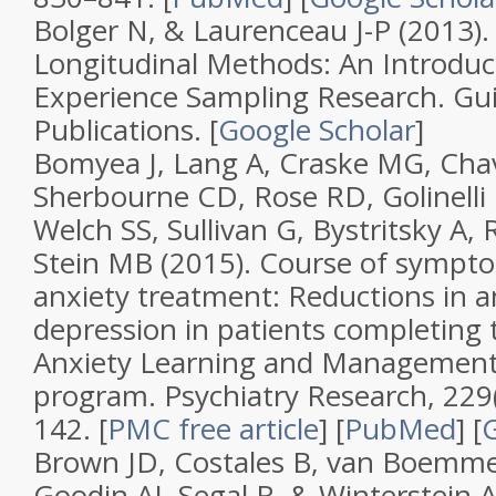
Bolger N, & Laurenceau J-P (2013)
Longitudinal Methods: An Introduc
Experience Sampling Research
. Gu
Publications.
[
Google Scholar
]
Bomyea J, Lang A, Craske MG, Cha
Sherbourne CD, Rose RD, Golinelli D
Welch SS, Sullivan G, Bystritsky A,
Stein MB (2015).
Course of sympt
anxiety treatment: Reductions in a
depression in patients completing
Anxiety Learning and Managemen
program
.
Psychiatry Research
,
229
142.
[
PMC free article
]
[
PubMed
]
[
G
Brown JD, Costales B, van Boemm
Goodin AJ, Segal R, & Winterstein 