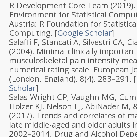
R Development Core Team (2019)
Environment for Statistical Compu
Austria: R Foundation for Statistica
Computing.
[
Google Scholar
]
Salaffi F, Stancati A, Silvestri CA, C
(2004).
Minimal clinically importan
musculoskeletal pain intensity me
numerical rating scale
.
European Jo
(London, England)
,
8
(
4
), 283–291. [
Scholar
]
Salas-Wright CP, Vaughn MG, Cum
Holzer KJ, Nelson EJ, AbiNader M, 
(2017).
Trends and correlates of 
late middle-aged and older adults i
2002–2014
.
Drug and Alcohol Dep