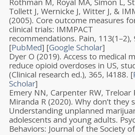
Rothman M, Royal MA, Simon L, Sta
Tollett J, Wernicke J, Witter J, & 
(2005).
Core outcome measures for
clinical trials: IMMPACT
recommendations
.
Pain
,
113
(
1–2
),
[
PubMed
]
[
Google Scholar
]
Dyer O (2019).
Access to medical m
reduce opioid overdoses in US, stu
(Clinical research ed.)
,
365
, l4188. [
Scholar
]
Emery NN, Carpenter RW, Treloar
Miranda R (2020).
Why don’t they 
Understanding unplanned mariju
adolescents and young adults
.
Psyc
Behaviors: Journal of the Society of