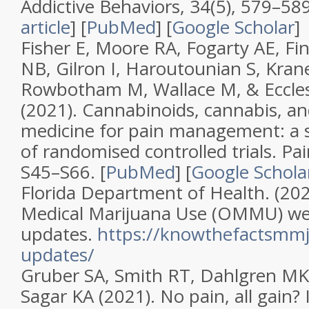
Addictive Behaviors
,
34
(
5
), 579–58
article
]
[
PubMed
]
[
Google Scholar
]
Fisher E, Moore RA, Fogarty AE, Fi
NB, Gilron I, Haroutounian S, Krane
Rowbotham M, Wallace M, & Eccle
(2021).
Cannabinoids, cannabis, a
medicine for pain management: a 
of randomised controlled trials
.
Pai
S45–S66. [
PubMed
]
[
Google Schola
Florida Department of Health. (20
Medical Marijuana Use (OMMU) we
updates
.
https://knowthefactsmmj
updates/
Gruber SA, Smith RT, Dahlgren M
Sagar KA (2021).
No pain, all gain?