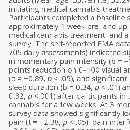
adults (Mean age=55.7±11.9, 52.2
initiating medical cannabis treatme
Participants completed a baseline 
approximately 1 week pre- and up 
medical cannabis treatment, and a
survey. The self-reported EMA da
705 daily assessments) indicated si
in momentary pain intensity (b = −
points reduction on 0–100 visual a
(b = −0.89,
p
< .05), and significant 
sleep duration (b = 0.34,
p
< .01) an
0.32,
p
<.001) after participants ini
cannabis for a few weeks. At 3 mon
survey data showed significantly lo
pain (t = −2.38,
p
< .05), pain interf