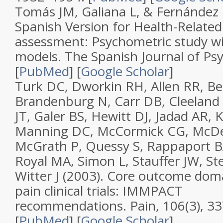
Tomás JM, Galiana L, & Fernández 
Spanish Version for Health-Related 
assessment: Psychometric study w
models
.
The Spanish Journal of Ps
[
PubMed
]
[
Google Scholar
]
Turk DC, Dworkin RH, Allen RR, Be
Brandenburg N, Carr DB, Cleeland 
JT, Galer BS, Hewitt DJ, Jadad AR,
Manning DC, McCormick CG, McD
McGrath P, Quessy S, Rappaport B
Royal MA, Simon L, Stauffer JW, Stei
Witter J (2003).
Core outcome domai
pain clinical trials: IMMPACT
recommendations
.
Pain
,
106
(
3
), 3
[
PubMed
]
[
Google Scholar
]