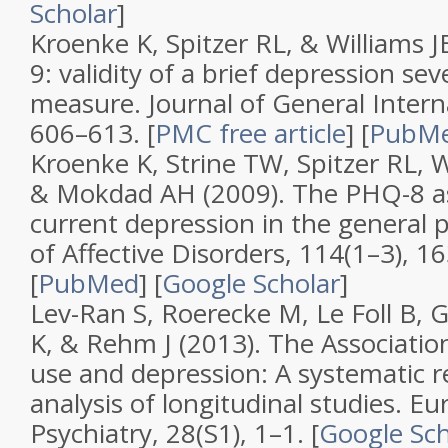
Scholar
]
Kroenke K, Spitzer RL, & Williams J
9: validity of a brief depression sev
measure
.
Journal of General Intern
606–613.
[
PMC free article
]
[
PubM
Kroenke K, Strine TW, Spitzer RL, Wi
& Mokdad AH (2009).
The PHQ-8 a
current depression in the general 
of Affective Disorders
,
114
(
1–3
), 1
[
PubMed
]
[
Google Scholar
]
Lev-Ran S, Roerecke M, Le Foll B, 
K, & Rehm J (2013).
The Associatio
use and depression: A systematic 
analysis of longitudinal studies
.
Eu
Psychiatry
,
28
(
S1
), 1–1.
[
Google Sch