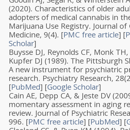
(2020).
Characteristics of older ad
adopters of medical cannabis in th
Marijuana Use Registry
.
Journal of 
Medicine
,
9
(
4
).
[
PMC free article
]
[
Scholar
]
Buysse DJ, Reynolds CF, Monk TH,
Kupfer DJ (1989).
The Pittsburgh S
A new instrument for psychiatric p
research
.
Psychiatry Research
,
28
(
[
PubMed
]
[
Google Scholar
]
Cain AE, Depp CA, & Jeste DV (200
momentary assessment in aging rese
review
.
Journal of Psychiatric Rese
996.
[
PMC free article
]
[
PubMed
]
[
G