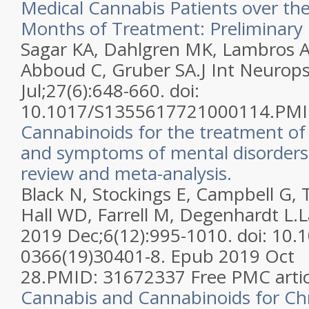
Medical Cannabis Patients over th
Months of Treatment: Preliminary 
Sagar KA, Dahlgren MK, Lambros A
Abboud C, Gruber SA.J Int Neurops
Jul;27(6):648-660. doi:
10.1017/S1355617721000114.PMI
Cannabinoids for the treatment of
and symptoms of mental disorders:
review and meta-analysis.
Black N, Stockings E, Campbell G, 
Hall WD, Farrell M, Degenhardt L.L
2019 Dec;6(12):995-1010. doi: 10.
0366(19)30401-8. Epub 2019 Oct
28.PMID: 31672337 Free PMC artic
Cannabis and Cannabinoids for Chr