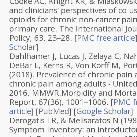
Cooke AC, Knight KR, & Miaskowsk
and clinicians’ perspectives of co-
opioids for chronic non-cancer pa
primary care
.
The International Jo
Policy
,
63
, 23–28.
[
PMC free article
Scholar
]
Dahlhamer J, Lucas J, Zelaya C, Na
DeBar L, Kerns R, Von Korff M, Por
(2018).
Prevalence of chronic pain
chronic pain among adults - United
2016
.
MMWR.Morbidity and Mortal
Report
,
67
(
36
), 1001–1006.
[
PMC f
article
]
[
PubMed
]
[
Google Scholar
]
Derogatis LR, & Melisaratos N (198
Symptom Inventory: an introducto