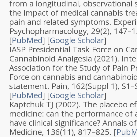
from a longitudinal, observational
the impact of medical cannabis tr
pain and related symptoms
.
Experi
Psychopharmacology
,
29
(
2
), 147–1
[
PubMed
]
[
Google Scholar
]
IASP Presidential Task Force on C
Cannabinoid Analgesia (2021).
Inte
Association for the Study of Pain P
Force on cannabis and cannabinoid
statement
.
Pain
,
162
(
Suppl 1
), S1–
[
PubMed
]
[
Google Scholar
]
Kaptchuk TJ (2002).
The placebo eff
medicine: can the performance of a
have clinical significance?
Annals of
Medicine
,
136
(
11
), 817–825. [
PubM