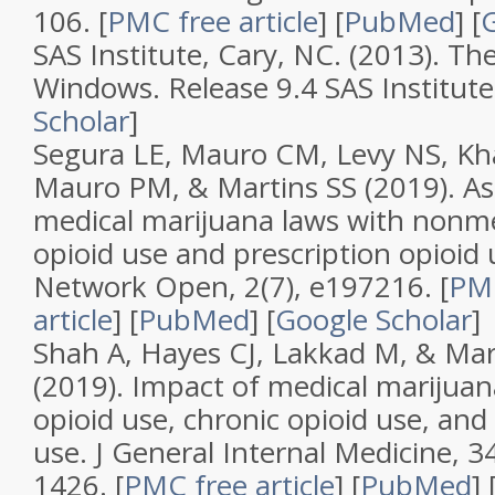
106.
[
PMC free article
]
[
PubMed
]
[
G
SAS Institute, Cary, NC. (2013).
The
Windows. Release 9.4
SAS Institute
Scholar
]
Segura LE, Mauro CM, Levy NS, Kha
Mauro PM, & Martins SS (2019).
As
medical marijuana laws with nonme
opioid use and prescription opioid 
Network Open
,
2
(
7
), e197216.
[
PMC
article
]
[
PubMed
]
[
Google Scholar
]
Shah A, Hayes CJ, Lakkad M, & Mar
(2019).
Impact of medical marijuana
opioid use, chronic opioid use, and 
use
.
J General Internal Medicine
,
3
1426.
[
PMC free article
]
[
PubMed
]