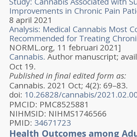
Study: Cannabis Associated with S
Improvements in Chronic Pain Pati
8 april 2021
Analysis: Medical Cannabis Most
Recommended for Treating Chronic
NORML.org, 11 februari 2021]
Cannabis.
Author manuscript; avai
Oct 19.
Published in final edited form as:
Cannabis. 2021 Oct; 4(2): 69–83.
doi:
10.26828/cannabis/2021.02.0
PMCID:
PMC8525881
NIHMSID:
NIHMS1746566
PMID:
34671723
Health Outcomes among Adul