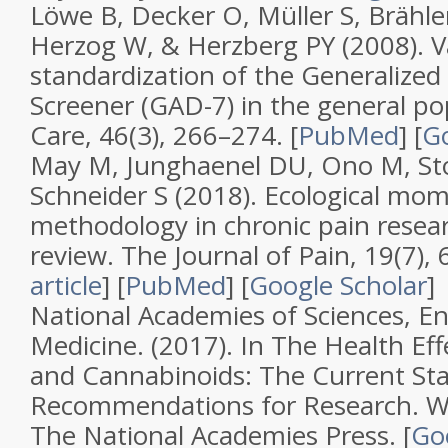
Löwe B, Decker O, Müller S, Brähler
Herzog W, & Herzberg PY (2008).
V
standardization of the Generalized
Screener (GAD-7) in the general po
Care
,
46
(
3
), 266–274. [
PubMed
]
[
Go
May M, Junghaenel DU, Ono M, St
Schneider S (2018).
Ecological mo
methodology in chronic pain resear
review
.
The Journal of Pain
,
19
(
7
),
article
]
[
PubMed
]
[
Google Scholar
]
National Academies of Sciences, En
Medicine. (2017).
In The Health Eff
and Cannabinoids: The Current Sta
Recommendations for Research
. 
The National Academies Press.
[
Go