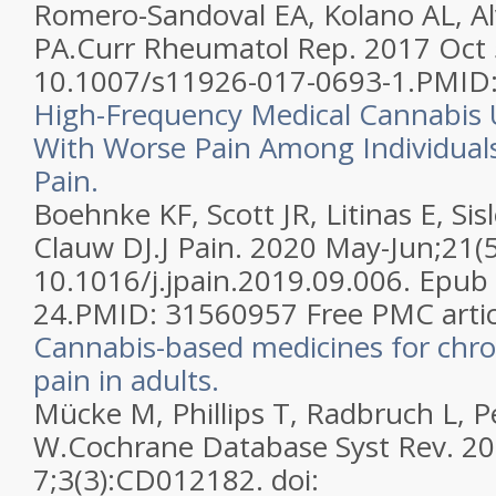
Romero-Sandoval EA, Kolano AL, A
PA.Curr Rheumatol Rep. 2017 Oct 5
10.1007/s11926-017-0693-1.PMID:
High-Frequency Medical Cannabis U
With Worse Pain Among Individual
Pain.
Boehnke KF, Scott JR, Litinas E, Sis
Clauw DJ.J Pain. 2020 May-Jun;21(5
10.1016/j.jpain.2019.09.006. Epub
24.PMID: 31560957 Free PMC artic
Cannabis-based medicines for chro
pain in adults.
Mücke M, Phillips T, Radbruch L, P
W.Cochrane Database Syst Rev. 2
7;3(3):CD012182. doi: