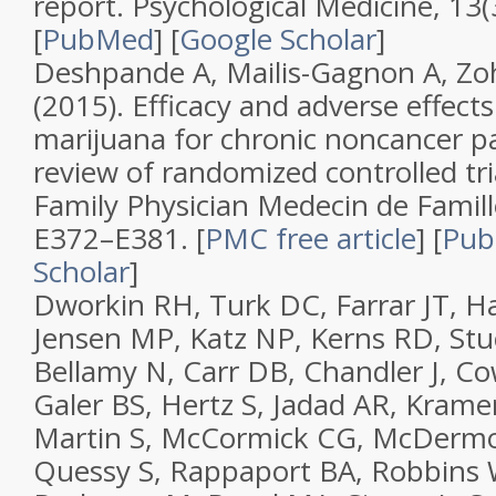
report
.
Psychological Medicine
,
13
(
[
PubMed
]
[
Google Scholar
]
Deshpande A, Mailis-Gagnon A, Zoh
(2015).
Efficacy and adverse effects
marijuana for chronic noncancer pa
review of randomized controlled tri
Family Physician Medecin de Famil
E372–E381.
[
PMC free article
]
[
Pu
Scholar
]
Dworkin RH, Turk DC, Farrar JT, H
Jensen MP, Katz NP, Kerns RD, Stuc
Bellamy N, Carr DB, Chandler J, C
Galer BS, Hertz S, Jadad AR, Kram
Martin S, McCormick CG, McDermo
Quessy S, Rappaport BA, Robbins 