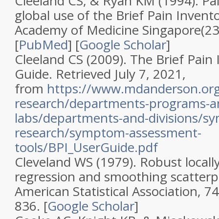
Cleeland CS, & Ryan KM (1994).
Pa
global use of the Brief Pain Invent
Academy of Medicine Singapore
(
2
[
PubMed
]
[
Google Scholar
]
Cleeland CS (2009).
The Brief Pain
Guide
. Retrieved July 7, 2021,
from
https://www.mdanderson.org
research/departments-programs-a
labs/departments-and-divisions/s
research/symptom-assessment-
tools/BPI_UserGuide.pdf
Cleveland WS (1979).
Robust locall
regression and smoothing scatterp
American Statistical Association
,
74
836.
[
Google Scholar
]