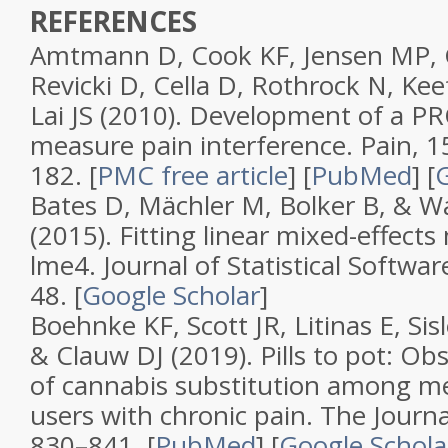
REFERENCES
Amtmann D, Cook KF, Jensen MP, 
Revicki D, Cella D, Rothrock N, Kee
Lai JS (2010).
Development of a PR
measure pain interference
.
Pain
,
1
182.
[
PMC free article
]
[
PubMed
]
[
G
Bates D, Mächler M, Bolker B, & W
(2015).
Fitting linear mixed-effect
lme4
.
Journal of Statistical Softwar
48.
[
Google Scholar
]
Boehnke KF, Scott JR, Litinas E, Sis
& Clauw DJ (2019).
Pills to pot: Ob
of cannabis substitution among me
users with chronic pain
.
The Journa
830–841. [
PubMed
]
[
Google Schola