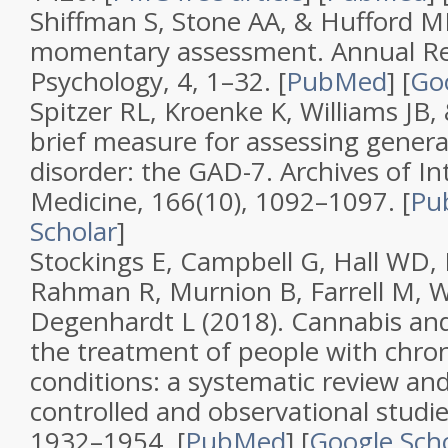
Shiffman S, Stone AA, & Hufford M
momentary assessment
.
Annual Re
Psychology
,
4
, 1–32. [
PubMed
]
[
Go
Spitzer RL, Kroenke K, Williams JB
brief measure for assessing genera
disorder: the GAD-7
.
Archives of In
Medicine
,
166
(
10
), 1092–1097. [
Pu
Scholar
]
Stockings E, Campbell G, Hall WD, 
Rahman R, Murnion B, Farrell M, W
Degenhardt L (2018).
Cannabis and
the treatment of people with chro
conditions: a systematic review an
controlled and observational studi
1932–1954. [
PubMed
]
[
Google Sch