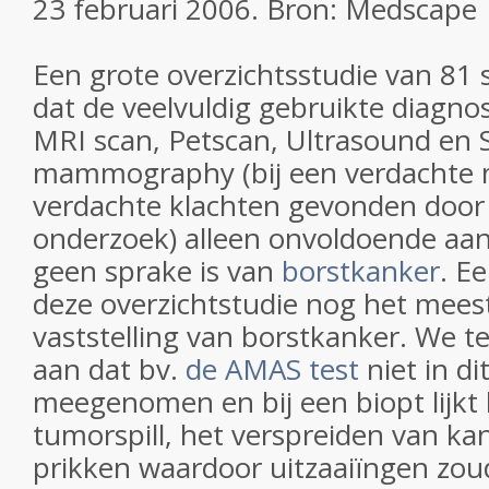
23 februari 2006. Bron: Medscape
Een grote overzichtsstudie van 81 
dat de veelvuldig gebruikte diagno
MRI scan, Petscan, Ultrasound en S
mammography (bij een verdachte
verdachte klachten gevonden door 
onderzoek) alleen onvoldoende aan
geen sprake is van
borstkanker
. Ee
deze overzichtstudie nog het meest
vaststelling van borstkanker. We te
aan dat bv.
de AMAS test
niet in di
meegenomen en bij een biopt lijkt h
tumorspill, het verspreiden van ka
prikken waardoor uitzaaiïngen zo