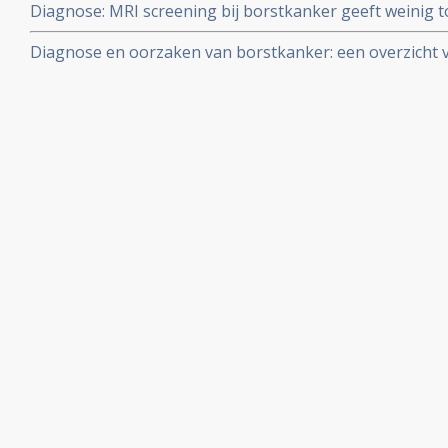
Diagnose: MRI screening bij borstkanker geeft weinig t
behandelingsresultaten als ziekte vrije tijd en overall 
Diagnose en oorzaken van borstkanker: een overzicht v
borstkanker. Alleen vrouwen met BCRA 1 en 2 mutaties 
ontwikkelingen.
hebben.