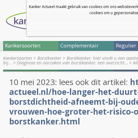
Kanker Actueel maakt gebruik van cookies om ons websiteverk
cookies om u gepersonalisee
Kankersoorten
Complementair
Regulier
Kankersoorten
>
Borstkanker
>
Borstkanker: hier vindt u een aanta
bij…
>
Diagnose en oorzaken van borstkanker: een overzicht…
>
MR
10 mei 2023: lees ook dit artikel:
h
actueel.nl/hoe-langer-het-duurt
borstdichtheid-afneemt-bij-oud
vrouwen-hoe-groter-het-risico-
borstkanker.html