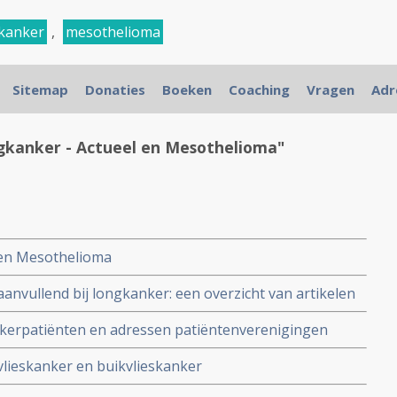
kanker
,
mesothelioma
Sitemap
Donaties
Boeken
Coaching
Vragen
Adr
gkanker - Actueel en Mesothelioma"
 en Mesothelioma
aanvullend bij longkanker: een overzicht van artikelen
toxische behandelingen, voedingstoffen en andere
kerpatiënten en adressen patiëntenverenigingen
s mono behandeling van longkanker
lieskanker en buikvlieskanker