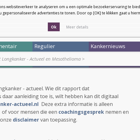
ons websiteverkeer te analyseren om u een optimale bezoekerservaring te bied
 gepersonaliseerde advertenties te tonen. Door op [OK] te klikken gaat u hie
Ok
Meer details
entair
Regulier
Kankernieuws
 Longkanker - Actueel en Mesothelioma
>
kanker - actueel. Wie dit rapport dat
daar aanleiding toe is, wilt hebben kan dit digitaal
nker-actueel.nl
Deze extra informatie is alleen
s
of voor mensen die een
coachingsgesprek
nemen en
, onze
disclaimer
van toepassing.