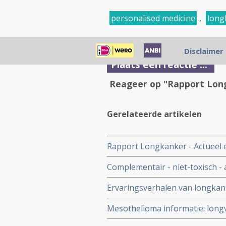
personalised medicine
,
long
Disclaimer
Plaats een reactie ...
Reageer op "Rapport Lon
Gerelateerde artikelen
Rapport Longkanker - Actueel
Complementair - niet-toxisch - 
en studie resultaten met niet 
Ervaringsverhalen van longkan
middelen als aanvulling of al
longkanker
Mesothelioma informatie: longv