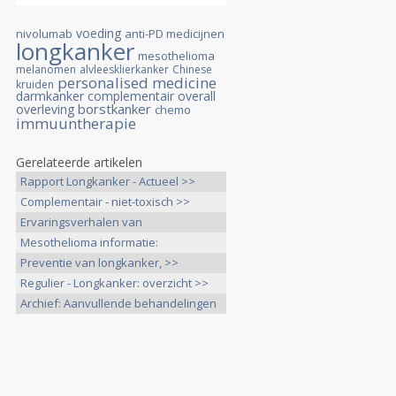
voeding
nivolumab
anti-PD medicijnen
longkanker
mesothelioma
melanomen
alvleesklierkanker
Chinese
personalised medicine
kruiden
darmkanker
complementair
overall
borstkanker
overleving
chemo
immuuntherapie
Gerelateerde artikelen
Rapport Longkanker - Actueel >>
Complementair - niet-toxisch >>
Ervaringsverhalen van
longkankerpatiënten >>
Mesothelioma informatie:
longvlieskanker >>
Preventie van longkanker, >>
Regulier - Longkanker: overzicht >>
Archief: Aanvullende behandelingen
>>