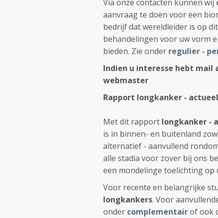
Via onze contacten kunnen wij
aanvraag te doen voor een bio
bedrijf dat wereldleider is op 
behandelingen voor uw vorm en
bieden. Zie onder
regulier - p
Indien u interesse hebt mail 
webmaster
Rapport longkanker - actueel
Met dit rapport
longkanker - 
is in binnen- en buitenland zowe
alternatief - aanvullend rond
alle stadia voor zover bij ons 
een mondelinge toelichting op d
Voor recente en belangrijke st
longkankers
. Voor aanvullend
onder
complementair
of ook 