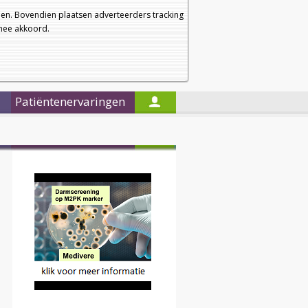
a
a
Startpagina
Nieuwsbrief
a
en. Bovendien plaatsen adverteerders tracking
rmee akkoord.
Alleen in de titels zoeken
Patiëntenervaringen