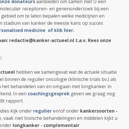
onze donateurs
aanbieden om samen met U een
moleculair receptoren- en genenonderzoek bij een
dit gebied om te laten bepalen welke medicijnen en
 stadium van kanker de meeste kans op succes
ersonalised medicine of klik hier.
aan: redactie@kanker-actueel.nl t.a.v. Kees onze
:
actueel
hebben we samengevat wat de actuele situatie
l binnen de regulier oncologie (klinische trials bv.) als
om het behandelen van en omgaan met longkanker in
bekend. In een
coachingsgesprek
geven we graag nog
it rapport.
udies kijk onder
regulier
en/of onder
kankersoorten -
e, vaak niet toxische behandelingen en middelen kijkt u
onder
longkanker - complementair