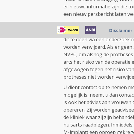
er nieuwe informatie zijn die to
een nieuw persbericht laten we
De inspectie en de NVPC advise
Disclaimer
hebben om die te laten contro
dit te doen via een onderzoek m
worden verwijderd. Als er geen 
NVPC, om alsnog de protheses t
arts het risico van de operati
afgewogen tegen het risico van 
protheses niet worden verwijde
U dient contact op te nemen met
mogelijk is, neemt u dan conta
is ook het advies aan vrouwen d
opereren. Zij worden geadviseer
de kliniek waar zij zijn behande
huisarts raadplegen. Inmiddel
M-implant) een oproep gekregen