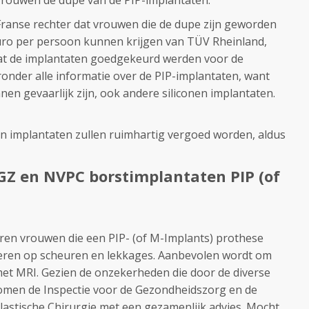
vrouwen de dupe van de PIP-implantaten.
anse rechter dat vrouwen die de dupe zijn geworden
uro per persoon kunnen krijgen van TÜV Rheinland,
dat de implantaten goedgekeurd werden voor de
ronder alle informatie over de PIP-implantaten, want
nen gevaarlijk zijn, ook andere siliconen implantaten.
van implantaten zullen ruimhartig vergoed worden, aldus
GZ en NVPC borstimplantaten PIP (of
ren vrouwen die een PIP- (of M-Implants) prothese
leren op scheuren en lekkages. Aanbevolen wordt om
met MRI. Gezien de onzekerheden die door de diverse
komen de Inspectie voor de Gezondheidszorg en de
astische Chirurgie met een gezamenlijk advies. Mocht