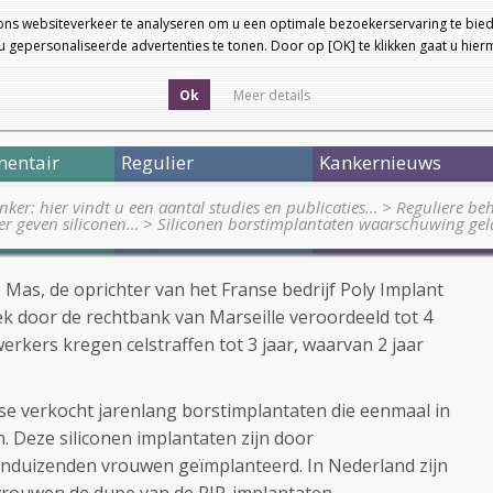
ons websiteverkeer te analyseren om u een optimale bezoekerservaring te bied
 gepersonaliseerde advertenties te tonen. Door op [OK] te klikken gaat u hie
Ok
Meer details
entair
Regulier
Kankernieuws
nker: hier vindt u een aantal studies en publicaties…
>
Reguliere be
ker geven siliconen…
>
Siliconen borstimplantaten waarschuwing gel
Mas, de oprichter van het Franse bedrijf Poly Implant
ek door de rechtbank van Marseille veroordeeld tot 4
erkers kregen celstraffen tot 3 jaar, waarvan 2 jaar
èse verkocht jarenlang borstimplantaten die eenmaal in
. Deze siliconen implantaten zijn door
tienduizenden vrouwen geïmplanteerd. In Nederland zijn