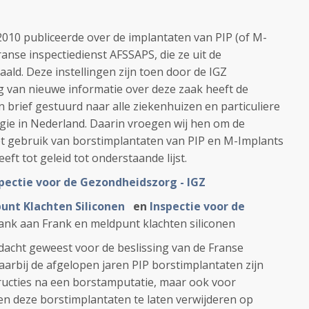
il 2010 publiceerde over de implantaten van PIP (of M-
ranse inspectiedienst AFSSAPS, die ze uit de
aald. Deze instellingen zijn toen door de IGZ
 van nieuwe informatie over deze zaak heeft de
 brief gestuurd naar alle ziekenhuizen en particuliere
rgie in Nederland. Daarin vroegen wij hen om de
et gebruik van borstimplantaten van PIP en M-Implants
eft tot geleid tot onderstaande lijst.
pectie voor de Gezondheidszorg - IGZ
unt Klachten Siliconen
en
Inspectie voor de
ank aan Frank en meldpunt klachten siliconen
dacht geweest voor de beslissing van de Franse
aarbij de afgelopen jaren PIP borstimplantaten zijn
ructies na een borstamputatie, maar ook voor
en deze borstimplantaten te laten verwijderen op