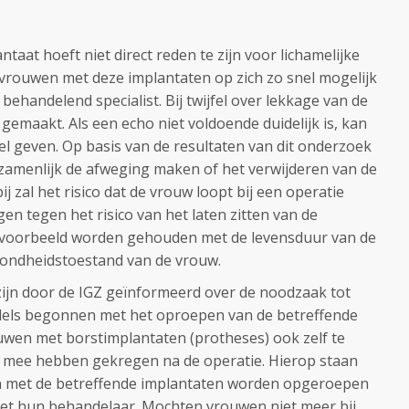
taat hoeft niet direct reden te zijn voor lichamelijke
vrouwen met deze implantaten op zich zo snel mogelijk
ehandelend specialist. Bij twijfel over lekkage van de
emaakt. Als een echo niet voldoende duidelijk is, kan
el geven. Op basis van de resultaten van dit onderzoek
zamenlijk de afweging maken of het verwijderen van de
ij zal het risico dat de vrouw loopt bij een operatie
 tegen het risico van het laten zitten van de
jvoorbeeld worden gehouden met de levensduur van de
zondheidstoestand van de vrouw.
 zijn door de IGZ geïnformeerd over de noodzaak tot
ddels begonnen met het oproepen van de betreffende
uwen met borstimplantaten (protheses) ook zelf te
zij mee hebben gekregen na de operatie. Hierop staan
n met de betreffende implantaten worden opgeroepen
met hun behandelaar. Mochten vrouwen niet meer bij