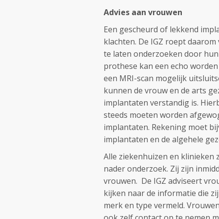
Advies aan vrouwen
Een gescheurd of lekkend implan
klachten. De IGZ roept daarom 
te laten onderzoeken door hun b
prothese kan een echo worden g
een MRI-scan mogelijk uitsluits
kunnen de vrouw en de arts ge
implantaten verstandig is. Hierb
steeds moeten worden afgewogen
implantaten. Rekening moet bi
implantaten en de algehele ge
Alle ziekenhuizen en klinieken
nader onderzoek. Zij zijn inmi
vrouwen. De IGZ adviseert vro
kijken naar de informatie die 
merk en type vermeld. Vrouwe
ook zelf contact op te nemen 