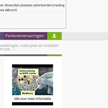
a
a
Startpagina
Nieuwsbrief
a
en. Bovendien plaatsen adverteerders tracking
rmee akkoord.
Alleen in de titels zoeken
Patiëntenervaringen
handelingen, medicijnen en middelen
dt niet…
>