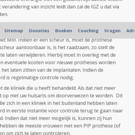
t verandering van inzicht leidt dan zal de IGZ u dat via
ten.
ren vrouwen die een PIP- (of M-Implants) prothese
Sitemap
Donaties
Boeken
Coaching
Vragen
Adr
leren op scheuren en lekkages. Aanbevolen wordt om
et MRI. Indien er een scheur is, moet de prothese
scheur aantoonbaar is, is het raadzaam, zo stelt de
e laten verwijderen. Hierbij moet in overleg met de
e en eventuele kosten voor nieuwe protheses worden
het laten zitten van de implantaten. Indien de
rd is regelmatige controle nodig.
 de kliniek die u heeft behandeld. Als dat niet meer
ct op met uw huisarts om doorverwezen te worden. Dit
ie zich in een kliniek in het buitenland hebben laten
d in eerste instantie voor controle terug te gaan naar
ld. Indien dat niet meer mogelijk is, kunnen zij hun
s hebben de meeste vrouwen met een PIP prothese (of
 om zich te laten controleren.