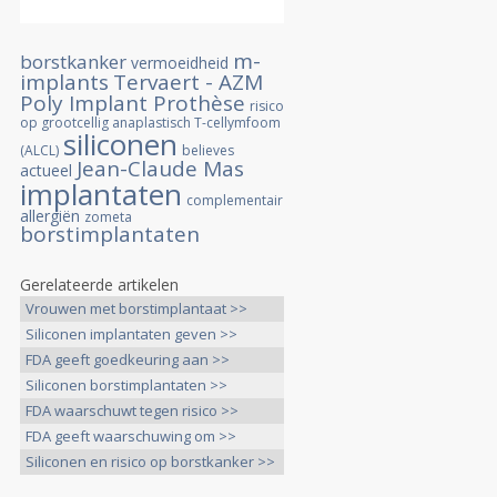
m-
borstkanker
vermoeidheid
implants
Tervaert - AZM
Poly Implant Prothèse
risico
op grootcellig anaplastisch T-cellymfoom
siliconen
(ALCL)
believes
Jean-Claude Mas
actueel
implantaten
complementair
allergiën
zometa
borstimplantaten
Gerelateerde artikelen
Vrouwen met borstimplantaat >>
Siliconen implantaten geven >>
FDA geeft goedkeuring aan >>
Siliconen borstimplantaten >>
FDA waarschuwt tegen risico >>
FDA geeft waarschuwing om >>
Siliconen en risico op borstkanker >>