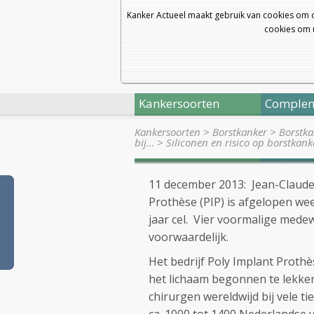
Kanker Actueel maakt gebruik van cookies om 
cookies om u
Kankersoorten
Complem
Kankersoorten
>
Borstkanker
>
Borstka
bij…
>
Siliconen en risico op borstkan
11 december 2013: Jean-Claude 
Prothèse (PIP) is afgelopen we
jaar cel. Vier voormalige medew
voorwaardelijk.
Het bedrijf Poly Implant Proth
het lichaam begonnen te lekken
chirurgen wereldwijd bij vele 