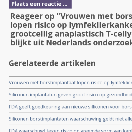
Plaats een reactie ...
Reageer op "Vrouwen met bors
lopen risico op lymfeklierkank
grootcellig anaplastisch T-cel
blijkt uit Nederlands onderzoe
Gerelateerde artikelen
Vrouwen met borstimplantaat lopen risico op lymfeklie
grootcellig anaplastisch T-cellymfoom (ALCL) blijkt ui
Siliconen implantaten geven groot risico op gezondheid
met een of meer allergiën.
FDA geeft goedkeuring aan nieuwe silliconen voor bor
Scientra, o.a. na 10 jarige studie bij 4782 vrouwen
Siliconen borstimplantaten waarschuwing geldt niet all
voor alle gebruikte siliconen implantaten, aldus prof. 
FDA waarschuwt tegen risico op vreemde vorm van kank
het AZM - Maastricht