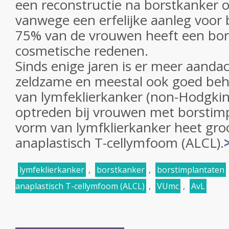
een reconstructie na borstkanker 
vanwege een erfelijke aanleg voor 
75% van de vrouwen heeft een bo
cosmetische redenen.
Sinds enige jaren is er meer aanda
zeldzame en meestal ook goed be
van lymfeklierkanker (non-Hodgkin
optreden bij vrouwen met borstim
vorm van lymfklierkanker heet groo
anaplastisch T-cellymfoom (ALCL).
lymfeklierkanker
,
borstkanker
,
borstimplantaten
anaplastisch T-cellymfoom (ALCL)
,
VUmc
,
AvL