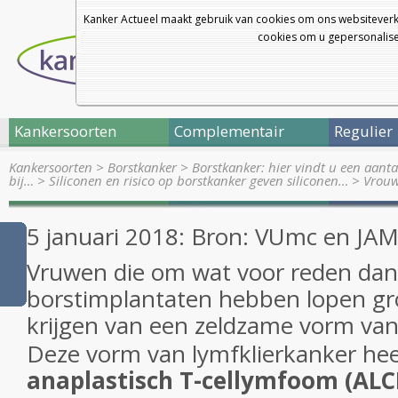
Kanker Actueel maakt gebruik van cookies om ons websiteverk
cookies om u gepersonalisee
Kankersoorten
Complementair
Regulier
Kankersoorten
>
Borstkanker
>
Borstkanker: hier vindt u een aanta
bij…
>
Siliconen en risico op borstkanker geven siliconen…
>
Vrouw
5 januari 2018: Bron: VUmc en JA
Vruwen die om wat voor reden dan
borstimplantaten hebben lopen gro
krijgen van een zeldzame vorm va
Deze vorm van lymfklierkanker he
anaplastisch T-cellymfoom (ALC